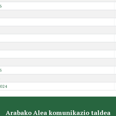
6
9
3
2024
Arabako Alea komunikazio taldea