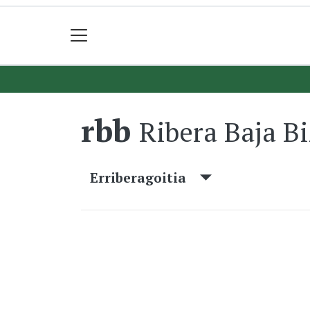
rbb
Ribera Baja Bi
Erriberagoitia