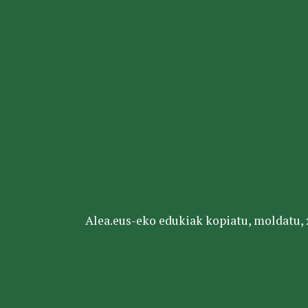
Alea.eus-eko edukiak kopiatu, moldatu, za