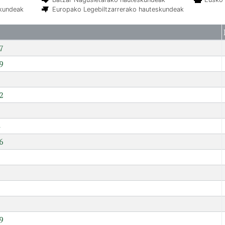
skundeak
Europako Legebiltzarrerako hauteskundeak
7
9
2
6
7
9
9