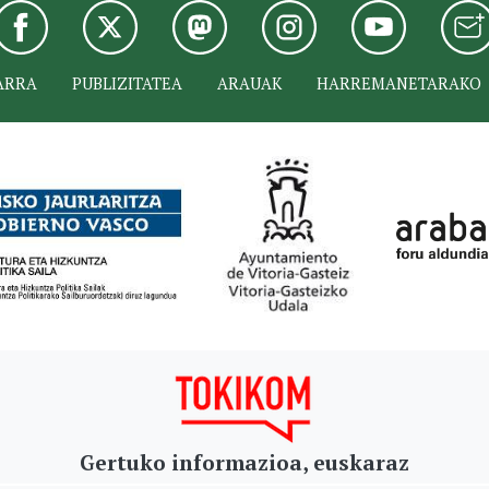
ARRA
PUBLIZITATEA
ARAUAK
HARREMANETARAKO
Gertuko informazioa, euskaraz