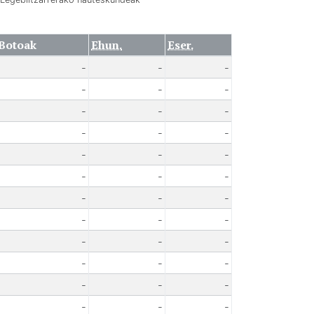
Botoak
Ehun.
Eser.
-
-
-
-
-
-
-
-
-
-
-
-
-
-
-
-
-
-
-
-
-
-
-
-
-
-
-
-
-
-
-
-
-
-
-
-