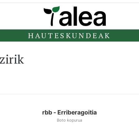
HAUTESKUNDEAK
zirik
rbb - Erriberagoitia
Boto kopurua