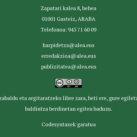
Zapatari kalea 8, behea
01001 Gasteiz, ARABA
Telefonoa: 945 71 60 09
harpidetza@alea.eus
erredakzioa@alea.eus
publizitatea@alea.eus
baldu eta argitaratzeko libre zara, beti ere, gure egile
baldintza berdinetan egiten baduzu.
Codesyntaxek garatua