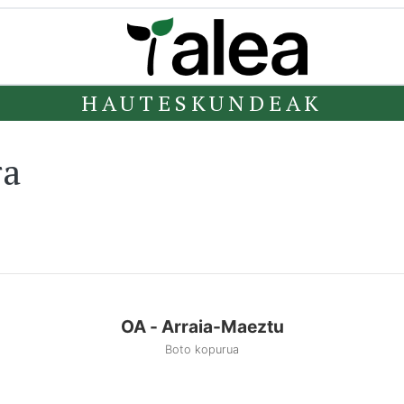
HAUTESKUNDEAK
ra
OA - Arraia-Maeztu
Boto kopurua