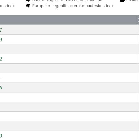
skundeak
Europako Legebiltzarrerako hauteskundeak
7
9
2
6
7
9
9