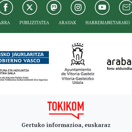
ARRA
PUBLIZITATEA
ARAUAK
HARREMANETARAKO
Gertuko informazioa, euskaraz