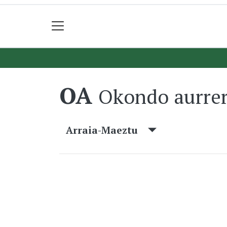
OA
Okondo aurre
Arraia-Maeztu