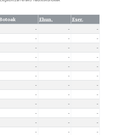
Botoak
Ehun.
Eser.
-
-
-
-
-
-
-
-
-
-
-
-
-
-
-
-
-
-
-
-
-
-
-
-
-
-
-
-
-
-
-
-
-
-
-
-