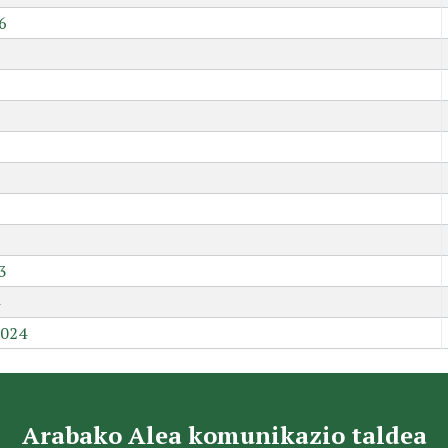
6
9
3
2024
Arabako Alea komunikazio taldea