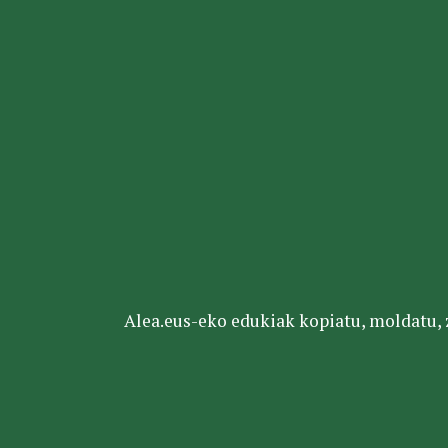
Alea.eus-eko edukiak kopiatu, moldatu, za