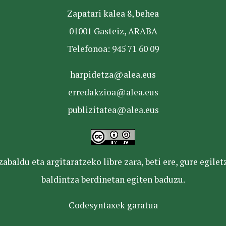
Zapatari kalea 8, behea
01001 Gasteiz, ARABA
Telefonoa: 945 71 60 09
harpidetza@alea.eus
erredakzioa@alea.eus
publizitatea@alea.eus
baldu eta argitaratzeko libre zara, beti ere, gure egile
baldintza berdinetan egiten baduzu.
Codesyntaxek garatua