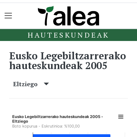
HAUTESKUNDEAK
Eusko Legebiltzarrerako
hauteskundeak 2005
Eltziego
Eusko Legebiltzarrerako hauteskundeak 2005 -
Eltziego
Boto kopurua - Eskrutinioa: %100,00