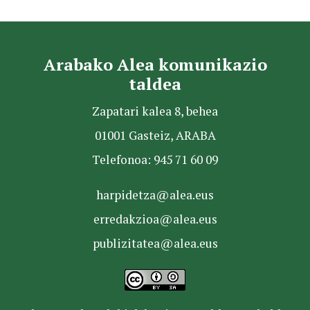
Arabako Alea komunikazio
taldea
Zapatari kalea 8, behea
01001 Gasteiz, ARABA
Telefonoa: 945 71 60 09
harpidetza@alea.eus
erredakzioa@alea.eus
publizitatea@alea.eus