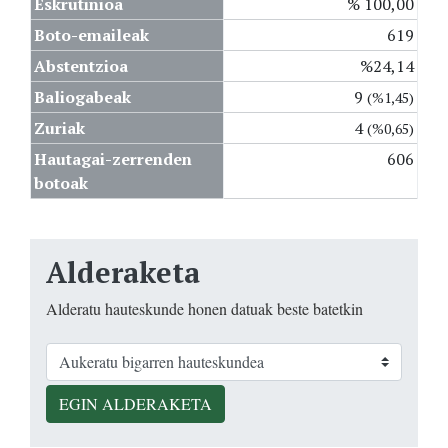
Eskrutinioa
% 100,00
Boto-emaileak
619
Abstentzioa
%24,14
Baliogabeak
9
(%1,45)
Zuriak
4
(%0,65)
Hautagai-zerrenden
606
botoak
Alderaketa
Alderatu hauteskunde honen datuak beste batetkin
EGIN ALDERAKETA