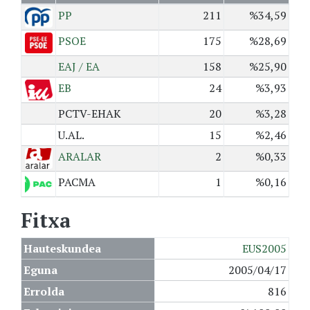
PP
211
%34,59
PSOE
175
%28,69
EAJ / EA
158
%25,90
EB
24
%3,93
PCTV-EHAK
20
%3,28
U.AL.
15
%2,46
ARALAR
2
%0,33
PACMA
1
%0,16
Fitxa
Hauteskundea
EUS2005
Eguna
2005/04/17
Errolda
816