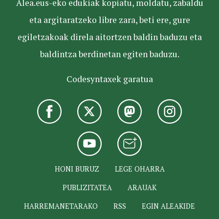
Alea.eus-eko edukiak kopiatu, moldatu, zabaldu
eta argitaratzeko libre zara, beti ere, gure
egiletzakoak direla aitortzen baldin baduzu eta
baldintza berdinetan egiten baduzu.
Codesyntaxek garatua
HONI BURUZ
LEGE OHARRA
PUBLIZITATEA
ARAUAK
HARREMANETARAKO
RSS
EGIN ALEAKIDE