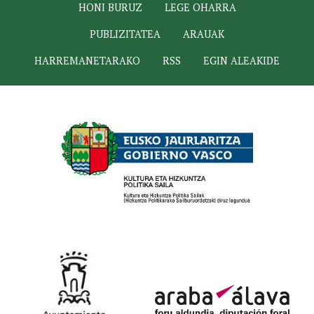
HONI BURUZ
LEGE OHARRA
PUBLIZITATEA
ARAUAK
HARREMANETARAKO
RSS
EGIN ALEAKIDE