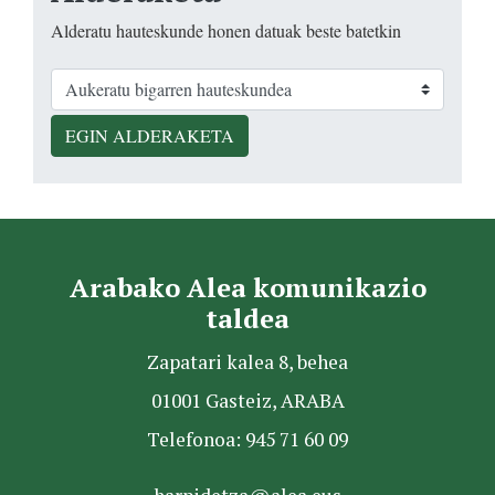
Alderatu hauteskunde honen datuak beste batetkin
EGIN ALDERAKETA
Arabako Alea komunikazio
taldea
Zapatari kalea 8, behea
01001 Gasteiz, ARABA
Telefonoa: 945 71 60 09