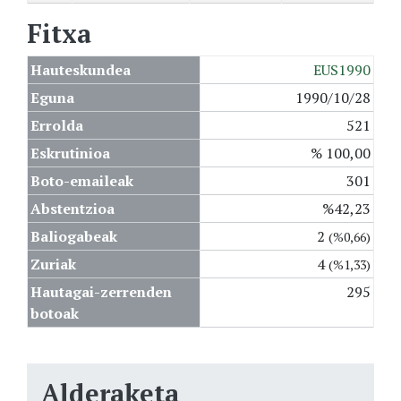
Fitxa
Hauteskundea
EUS1990
Eguna
1990/10/28
Errolda
521
Eskrutinioa
% 100,00
Boto-emaileak
301
Abstentzioa
%42,23
Baliogabeak
2
(%0,66)
Zuriak
4
(%1,33)
Hautagai-zerrenden
295
botoak
Alderaketa