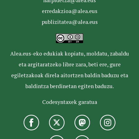
harpidetza@alea.eus
erredakzioa@alea.eus
publizitatea@alea.eus
Alea.eus-eko edukiak kopiatu, moldatu, zabaldu
eta argitaratzeko libre zara, beti ere, gure
egiletzakoak direla aitortzen baldin baduzu eta
baldintza berdinetan egiten baduzu.
Codesyntaxek garatua