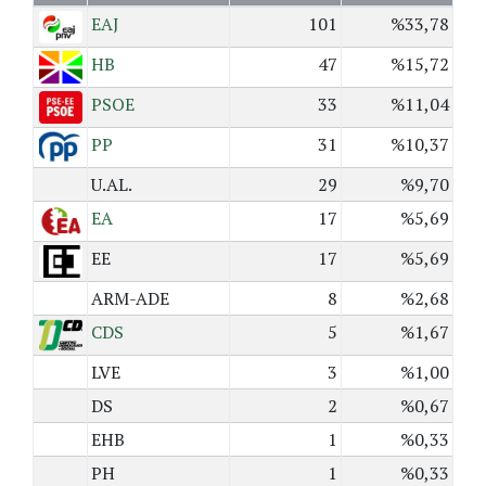
EAJ
101
%33,78
HB
47
%15,72
PSOE
33
%11,04
PP
31
%10,37
U.AL.
29
%9,70
EA
17
%5,69
EE
17
%5,69
ARM-ADE
8
%2,68
CDS
5
%1,67
LVE
3
%1,00
DS
2
%0,67
EHB
1
%0,33
PH
1
%0,33