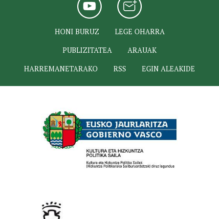
HONI BURUZ
LEGE OHARRA
PUBLIZITATEA
ARAUAK
HARREMANETARAKO
RSS
EGIN ALEAKIDE