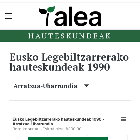
HAUTESKUNDEAK
Eusko Legebiltzarrerako
hauteskundeak 1990
Arratzua-Ubarrundia
Eusko Legebiltzarrerako hauteskundeak 1990 -
Arratzua-Ubarrundia
Boto kopurua - Eskrutinioa: %100,00