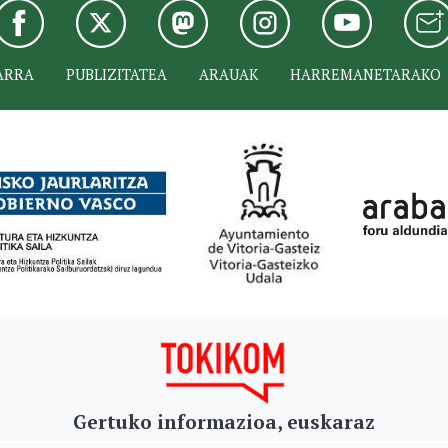
ARRA
PUBLIZITATEA
ARAUAK
HARREMANETARAKO
Gertuko informazioa, euskaraz