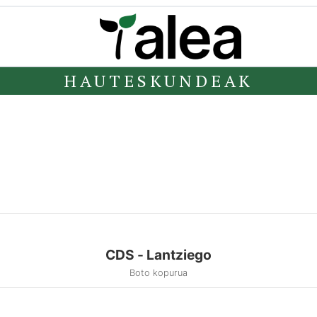
HAUTESKUNDEAK
CDS - Lantziego
Boto kopurua