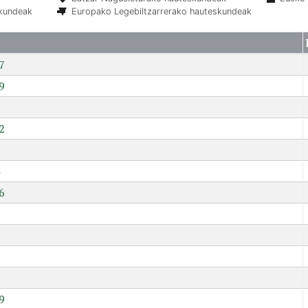
skundeak
Europako Legebiltzarrerako hauteskundeak
7
9
2
6
7
9
9