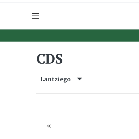
CDS
Lantziego
40