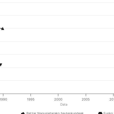
1990
1995
2000
2005
20
Data
Batzar Nagusietarako hauteskundeak
Eusko 