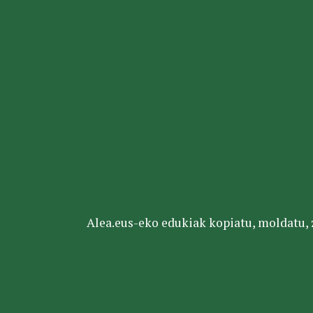
Alea.eus-eko edukiak kopiatu, moldatu, za