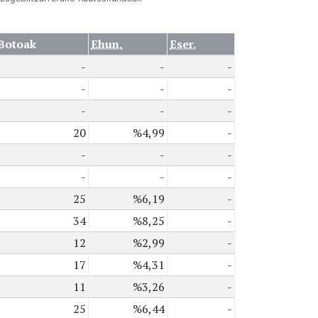
Botoak
Ehun.
Eser.
-
-
-
-
-
-
-
-
-
20
%4,99
-
-
-
-
-
-
-
25
%6,19
-
34
%8,25
-
12
%2,99
-
17
%4,31
-
11
%3,26
-
25
%6,44
-