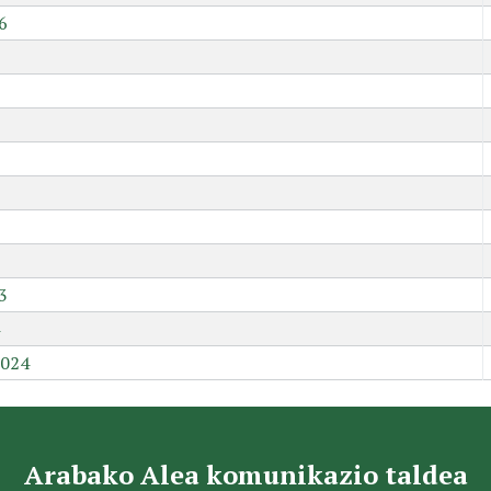
6
9
3
2024
Arabako Alea komunikazio taldea