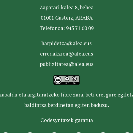
Zapatari kalea 8, behea
01001 Gasteiz, ARABA
Telefonoa: 945 71 60 09
harpidetza@alea.eus
erredakzioa@alea.eus
publizitatea@alea.eus
baldu eta argitaratzeko libre zara, beti ere, gure egile
baldintza berdinetan egiten baduzu.
Codesyntaxek garatua