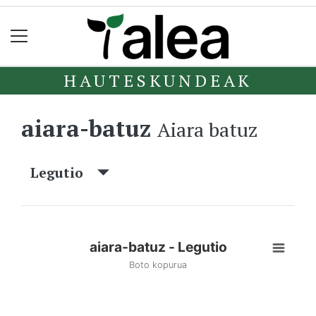
HAUTESKUNDEAK
aiara-batuz
Aiara batuz
Legutio
aiara-batuz - Legutio
Boto kopurua