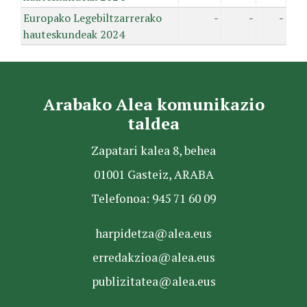
Europako Legebiltzarrerako
-
-
-
hauteskundeak 2024
Arabako Alea komunikazio
taldea
Zapatari kalea 8, behea
01001 Gasteiz, ARABA
Telefonoa: 945 71 60 09
harpidetza@alea.eus
erredakzioa@alea.eus
publizitatea@alea.eus