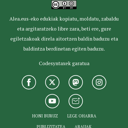
Alea.eus-eko edukiak kopiatu, moldatu, zabaldu
eta argitaratzeko libre zara, beti ere, gure
egiletzakoak direla aitortzen baldin baduzu eta
baldintza berdinetan egiten baduzu.
Codesyntaxek garatua
HONI BURUZ
LEGE OHARRA
PUBLIZITATEA
ARAUAK