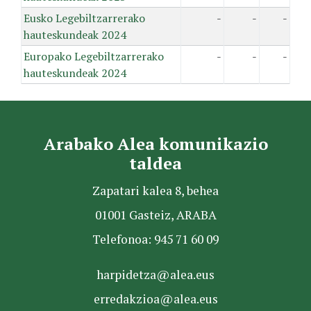
Eusko Legebiltzarrerako
-
-
-
hauteskundeak 2024
Europako Legebiltzarrerako
-
-
-
hauteskundeak 2024
Arabako Alea komunikazio
taldea
Zapatari kalea 8, behea
01001 Gasteiz, ARABA
Telefonoa: 945 71 60 09
harpidetza@alea.eus
erredakzioa@alea.eus