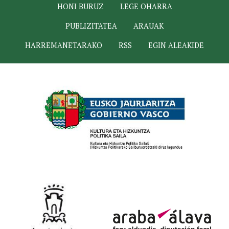
HONI BURUZ
LEGE OHARRA
PUBLIZITATEA
ARAUAK
HARREMANETARAKO
RSS
EGIN ALEAKIDE