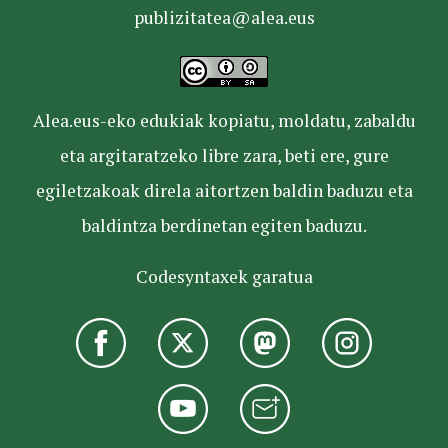
publizitatea@alea.eus
Alea.eus-eko edukiak kopiatu, moldatu, zabaldu
eta argitaratzeko libre zara, beti ere, gure
egiletzakoak direla aitortzen baldin baduzu eta
baldintza berdinetan egiten baduzu.
Codesyntaxek garatua