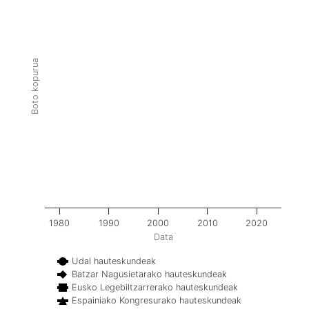
Boto kopurua
1980
1990
2000
2010
2020
Data
Udal hauteskundeak
Batzar Nagusietarako hauteskundeak
Eusko Legebiltzarrerako hauteskundeak
Espainiako Kongresurako hauteskundeak