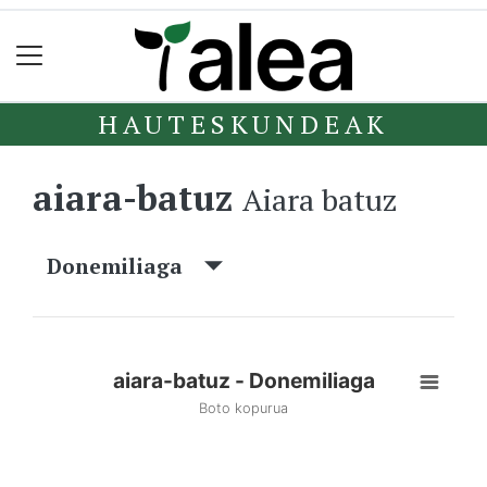
HAUTESKUNDEAK
aiara-batuz
Aiara batuz
Donemiliaga
aiara-batuz - Donemiliaga
Boto kopurua