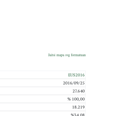
Jaitsi mapa svg formatuan
EUS2016
2016/09/25
27.640
% 100,00
18.219
%34,08