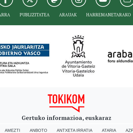
ARRA
PUBLIZITATEA
ARAUAK
HARREMANETARAKO
Gertuko informazioa, euskaraz
AMEZTI
ANBOTO
ANTXETA IRRATIA
ATARIA
AZP