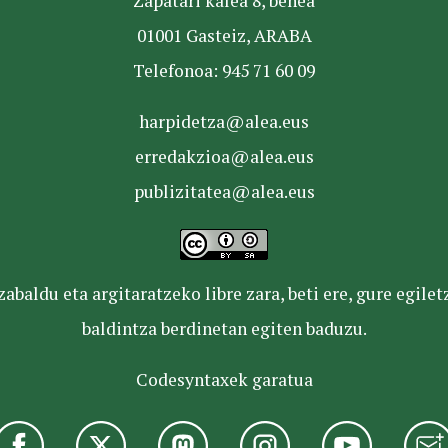
Zapatari kalea 8, behea
01001 Gasteiz, ARABA
Telefonoa: 945 71 60 09
harpidetza@alea.eus
erredakzioa@alea.eus
publizitatea@alea.eus
baldu eta argitaratzeko libre zara, beti ere, gure egile
baldintza berdinetan egiten baduzu.
Codesyntaxek garatua