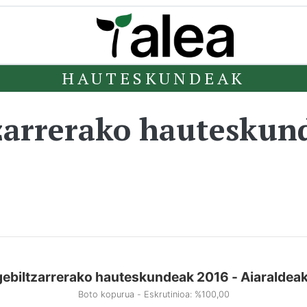
HAUTESKUNDEAK
zarrerako hauteskun
ebiltzarrerako hauteskundeak 2016 - Aiaraldeak
Boto kopurua - Eskrutinioa: %100,00