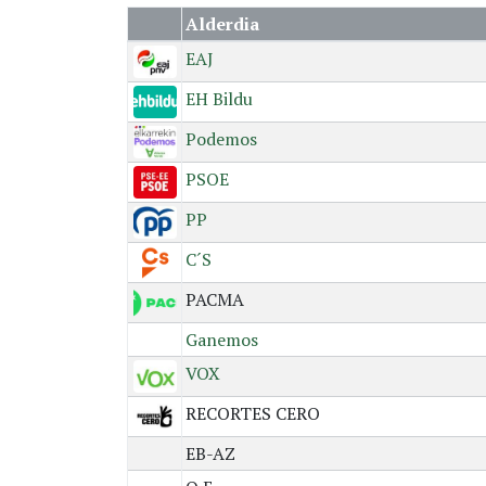
Alderdia
EAJ
EH Bildu
Podemos
PSOE
PP
C´S
PACMA
Ganemos
VOX
RECORTES CERO
EB-AZ