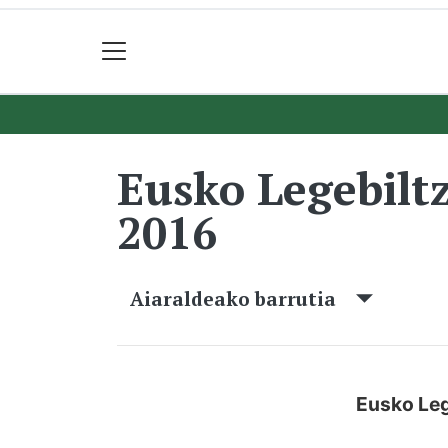
Eusko Legebilt
2016
Aiaraldeako barrutia
Eusko Leg