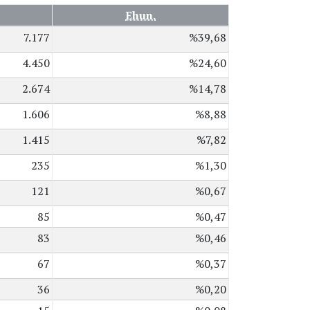
Ehun.
7.177
%39,68
4.450
%24,60
2.674
%14,78
1.606
%8,88
1.415
%7,82
235
%1,30
121
%0,67
85
%0,47
83
%0,46
67
%0,37
36
%0,20