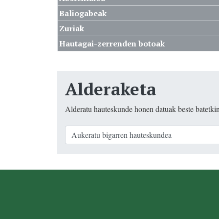
Baliogabeak
Zuriak
Hautagai-zerrenden botoak
Alderaketa
Alderatu hauteskunde honen datuak beste batetki