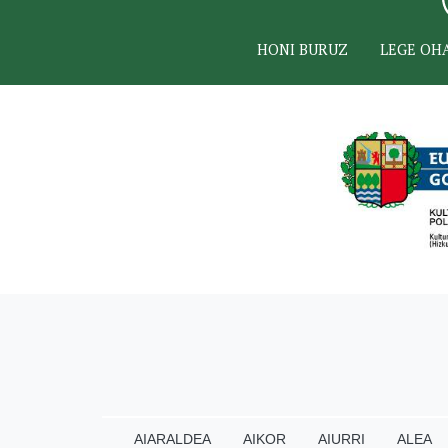
HONI BURUZ
LEGE OH
AIARALDEA
AIKOR
AIURRI
ALEA