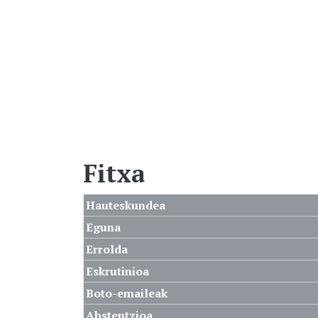
Fitxa
Hauteskundea
Eguna
Errolda
Eskrutinioa
Boto-emaileak
Abstentzioa