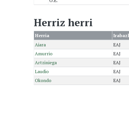
O.E.
Herriz herri
Herria
Irabaz
Aiara
EAJ
Amurrio
EAJ
Artziniega
EAJ
Laudio
EAJ
Okondo
EAJ