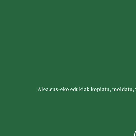
Alea.eus-eko edukiak kopiatu, moldatu, za