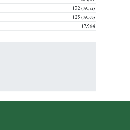
132
(%0,72)
123
(%0,68)
17.964