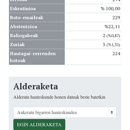
Eskrutinioa
% 100,00
Boto-emaileak
229
Abstentzioa
%22,11
Baliogabeak
2
(%0,87)
Zuriak
3
(%1,31)
Hautagai-zerrenden
224
botoak
Alderaketa
Alderatu hauteskunde honen datuak beste batetkin
EGIN ALDERAKETA