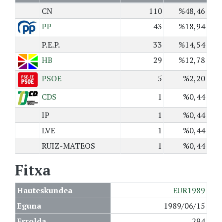
CN
110
%48,46
PP
43
%18,94
P.E.P.
33
%14,54
HB
29
%12,78
PSOE
5
%2,20
CDS
1
%0,44
IP
1
%0,44
LVE
1
%0,44
RUIZ-MATEOS
1
%0,44
Fitxa
Hauteskundea
EUR1989
Eguna
1989/06/15
Errolda
294