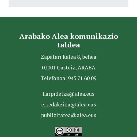
Arabako Alea komunikazio
taldea
Zapatari kalea 8, behea
01001 Gasteiz, ARABA
Telefonoa: 945 71 60 09
harpidetza@alea.eus
erredakzioa@alea.eus
publizitatea@alea.eus