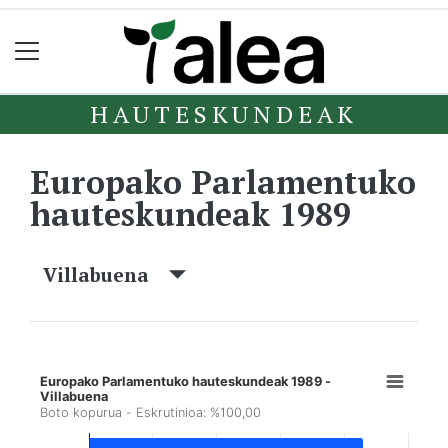
HAUTESKUNDEAK
Europako Parlamentuko
hauteskundeak 1989
Villabuena
Europako Parlamentuko hauteskundeak 1989 -
Villabuena
Boto kopurua - Eskrutinioa: %100,00