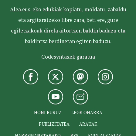
Alea.eus-eko edukiak kopiatu, moldatu, zabaldu
eta argitaratzeko libre zara, beti ere, gure
egiletzakoak direla aitortzen baldin baduzu eta
baldintza berdinetan egiten baduzu.
Codesyntaxek garatua
HONI BURUZ
LEGE OHARRA
PUBLIZITATEA
ARAUAK
HARREMANETARAKO
RSS
EGIN ALEAKIDE