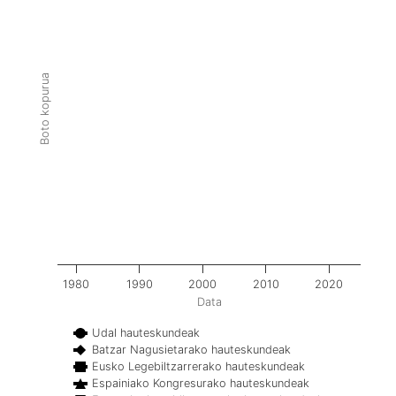
Boto kopurua
1980
1990
2000
2010
2020
Data
Udal hauteskundeak
Batzar Nagusietarako hauteskundeak
Eusko Legebiltzarrerako hauteskundeak
Espainiako Kongresurako hauteskundeak