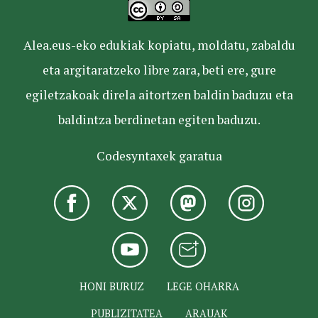
Alea.eus-eko edukiak kopiatu, moldatu, zabaldu
eta argitaratzeko libre zara, beti ere, gure
egiletzakoak direla aitortzen baldin baduzu eta
baldintza berdinetan egiten baduzu.
Codesyntaxek garatua
HONI BURUZ
LEGE OHARRA
PUBLIZITATEA
ARAUAK