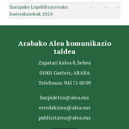
Europako Legebiltzarrerako
-
-
-
hauteskundeak 2024
Arabako Alea komunikazio
taldea
Zapatari kalea 8, behea
01001 Gasteiz, ARABA
Telefonoa: 945 71 60 09
harpidetza@alea.eus
erredakzioa@alea.eus
publizitatea@alea.eus