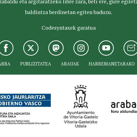
baldu eta argitaratzeko libre zara, beti ere, gure egile
baldintza berdinetan egiten baduzu.
Codesyntaxek garatua
ARRA
PUBLIZITATEA
ARAUAK
HARREMANETARAKO