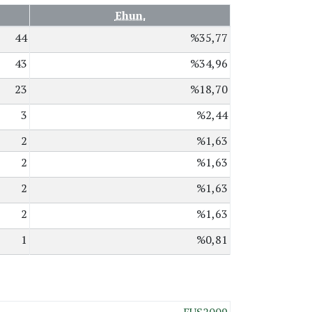
Ehun.
44
%35,77
43
%34,96
23
%18,70
3
%2,44
2
%1,63
2
%1,63
2
%1,63
2
%1,63
1
%0,81