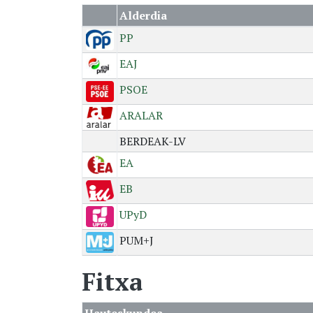
Alderdia
PP
EAJ
PSOE
ARALAR
BERDEAK-LV
EA
EB
UPyD
PUM+J
Fitxa