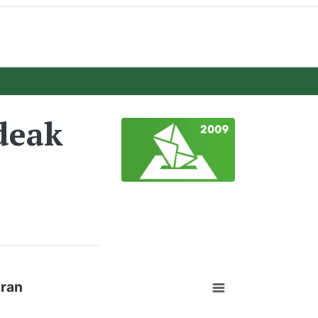
deak
gran