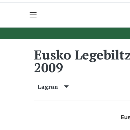
Eusko Legebilt
2009
Lagran
Eus