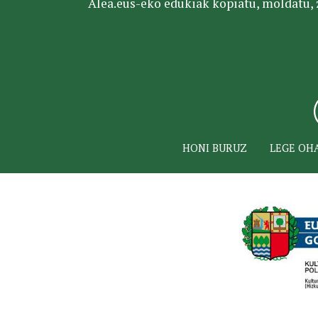
Alea.eus-eko edukiak kopiatu, moldatu, za
HONI BURUZ
LEGE OH