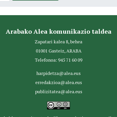
Arabako Alea komunikazio taldea
Zapatari kalea 8, behea
01001 Gasteiz, ARABA
Telefonoa: 945 71 60 09
harpidetza@alea.eus
erredakzioa@alea.eus
publizitatea@alea.eus