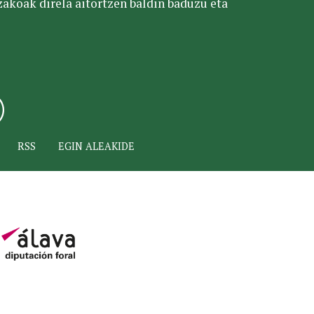
tzakoak direla aitortzen baldin baduzu eta
RSS
EGIN ALEAKIDE