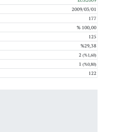
EUS2009
2009/03/01
177
% 100,00
125
%29,38
2
(%1,60)
1
(%0,80)
122