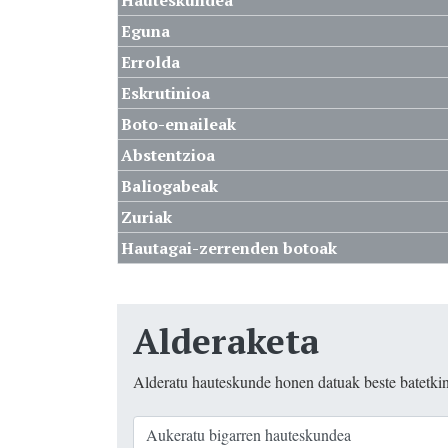
Hauteskundea
Eguna
Errolda
Eskrutinioa
Boto-emaileak
Abstentzioa
Baliogabeak
Zuriak
Hautagai-zerrenden botoak
Alderaketa
Alderatu hauteskunde honen datuak beste batetki