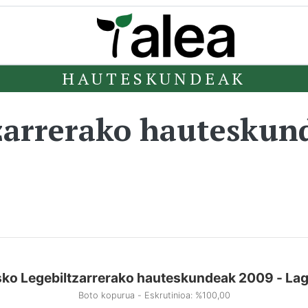
HAUTESKUNDEAK
zarrerako hauteskun
ko Legebiltzarrerako hauteskundeak 2009 - La
Boto kopurua - Eskrutinioa: %100,00