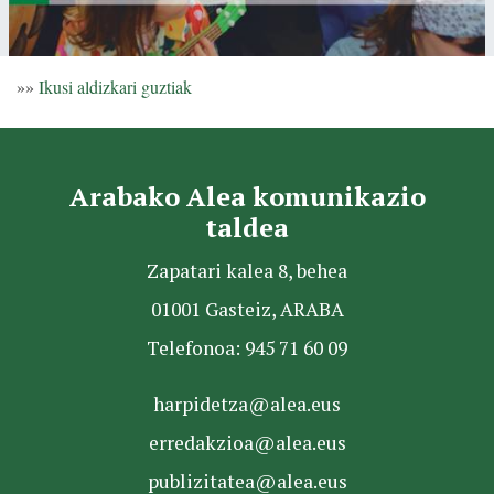
»»
Ikusi aldizkari guztiak
Arabako Alea komunikazio
taldea
Zapatari kalea 8, behea
01001 Gasteiz, ARABA
Telefonoa: 945 71 60 09
harpidetza@alea.eus
erredakzioa@alea.eus
publizitatea@alea.eus