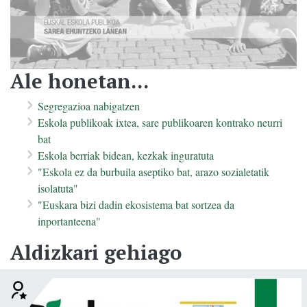
Ale honetan...
Segregazioa nabigatzen
Eskola publikoak ixtea, sare publikoaren kontrako neurri
bat
Eskola berriak bidean, kezkak inguratuta
"Eskola ez da burbuila aseptiko bat, arazo sozialetatik
isolatuta"
"Euskara bizi dadin ekosistema bat sortzea da
inportanteena"
Aldizkari gehiago