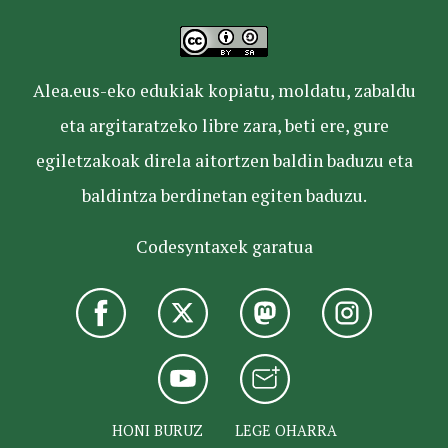
Alea.eus-eko edukiak kopiatu, moldatu, zabaldu
eta argitaratzeko libre zara, beti ere, gure
egiletzakoak direla aitortzen baldin baduzu eta
baldintza berdinetan egiten baduzu.
Codesyntaxek garatua
HONI BURUZ
LEGE OHARRA