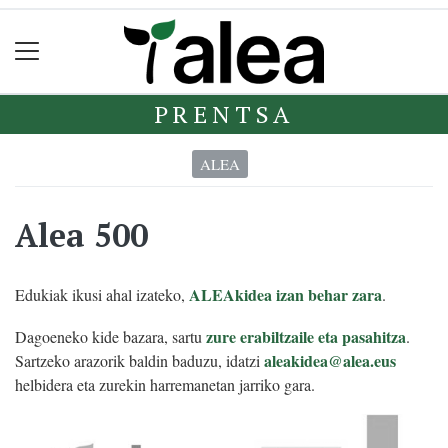
PRENTSA
ALEA
Alea 500
ALEAkidea izan behar zara
Edukiak ikusi ahal izateko,
.
zure erabiltzaile eta pasahitza
Dagoeneko kide bazara, sartu
.
aleakidea@alea.eus
Sartzeko arazorik baldin baduzu, idatzi
helbidera eta zurekin harremanetan jarriko gara.