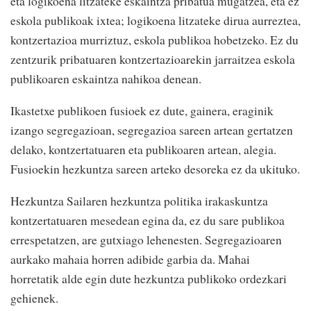
eta logikoena litzateke eskaintza pribatua mugatzea, eta ez
eskola publikoak ixtea; logikoena litzateke dirua aurreztea,
kontzertazioa murriztuz, eskola publikoa hobetzeko. Ez du
zentzurik pribatuaren kontzertazioarekin jarraitzea eskola
publikoaren eskaintza nahikoa denean.
Ikastetxe publikoen fusioek ez dute, gainera, eraginik
izango segregazioan, segregazioa sareen artean gertatzen
delako, kontzertatuaren eta publikoaren artean, alegia.
Fusioekin hezkuntza sareen arteko desoreka ez da ukituko.
Hezkuntza Sailaren hezkuntza politika irakaskuntza
kontzertatuaren mesedean egina da, ez du sare publikoa
errespetatzen, are gutxiago lehenesten. Segregazioaren
aurkako mahaia horren adibide garbia da. Mahai
horretatik alde egin dute hezkuntza publikoko ordezkari
gehienek.