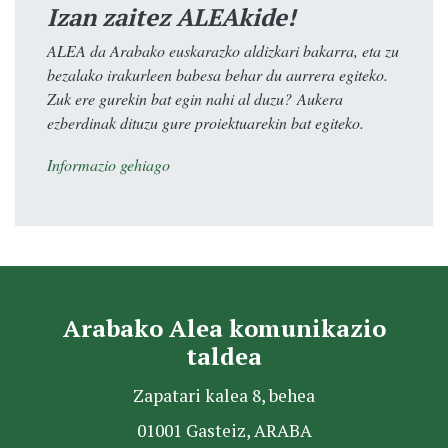
Izan zaitez ALEAkide!
ALEA da Arabako euskarazko aldizkari bakarra, eta zu
bezalako irakurleen babesa behar du aurrera egiteko.
Zuk ere gurekin bat egin nahi al duzu? Aukera
ezberdinak dituzu gure proiektuarekin bat egiteko.
Informazio gehiago
Arabako Alea komunikazio
taldea
Zapatari kalea 8, behea
01001 Gasteiz, ARABA