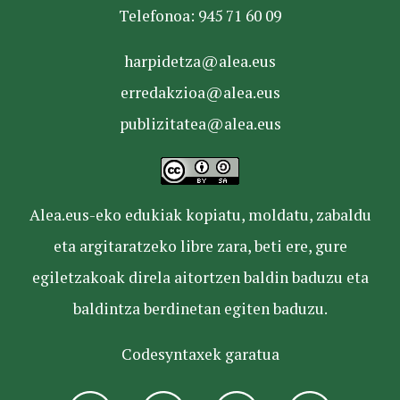
Telefonoa: 945 71 60 09
harpidetza@alea.eus
erredakzioa@alea.eus
publizitatea@alea.eus
Alea.eus-eko edukiak kopiatu, moldatu, zabaldu
eta argitaratzeko libre zara, beti ere, gure
egiletzakoak direla aitortzen baldin baduzu eta
baldintza berdinetan egiten baduzu.
Codesyntaxek garatua