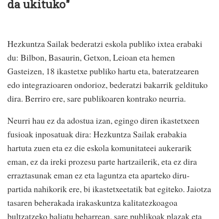
da ukituko"
Hezkuntza Sailak bederatzi eskola publiko ixtea erabaki
du: Bilbon, Basaurin, Getxon, Leioan eta hemen
Gasteizen, 18 ikastetxe publiko hartu eta, bateratzearen
edo integrazioaren ondorioz, bederatzi bakarrik geldituko
dira. Berriro ere, sare publikoaren kontrako neurria.
Neurri hau ez da adostua izan, egingo diren ikastetxeen
fusioak inposatuak dira: Hezkuntza Sailak erabakia
hartuta zuen eta ez die eskola komunitateei aukerarik
eman, ez da ireki prozesu parte hartzailerik, eta ez dira
erraztasunak eman ez eta laguntza eta aparteko diru-
partida nahikorik ere, bi ikastetxeetatik bat egiteko. Jaiotza
tasaren beherakada irakaskuntza kalitatezkoagoa
bultzatzeko baliatu beharrean, sare publikoak plazak eta