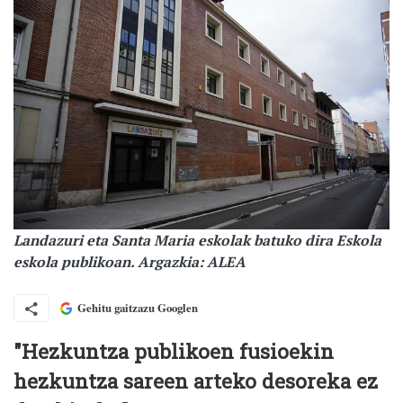
Landazuri eta Santa Maria eskolak batuko dira Eskola
eskola publikoan. Argazkia: ALEA
Gehitu gaitzazu Googlen
"Hezkuntza publikoen fusioekin
hezkuntza sareen arteko desoreka ez