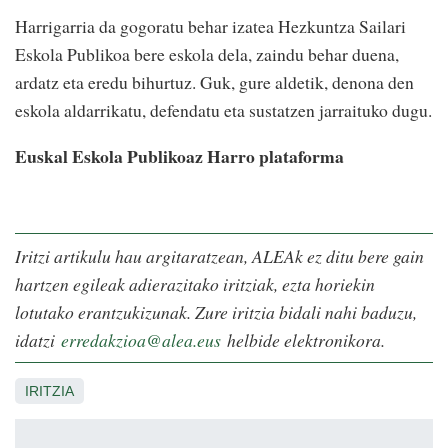
Harrigarria da gogoratu behar izatea Hezkuntza Sailari
Eskola Publikoa bere eskola dela, zaindu behar duena,
ardatz eta eredu bihurtuz. Guk, gure
aldetik, denona den
eskola aldarrikatu, defendatu eta sustatzen jarraituko dugu.
Euskal Eskola Publikoaz Harro plataforma
Iritzi artikulu hau argitaratzean, ALEAk ez ditu bere gain
hartzen egileak adierazitako iritziak, ezta horiekin
lotutako erantzukizunak. Zure iritzia bidali nahi baduzu,
idatzi
erredakzioa@alea.eus
helbide elektronikora.
IRITZIA