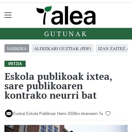
GUTUNAK
SARRERA
ALDIZKARI GUZTIAK (PDF)
IZAN ZAITEZ A
IRITZIA
Eskola publikoak ixtea,
sare publikoaren
kontrako neurri bat
Euskal Eskola Publikoaz Harro
2026ko ekainaren 7a