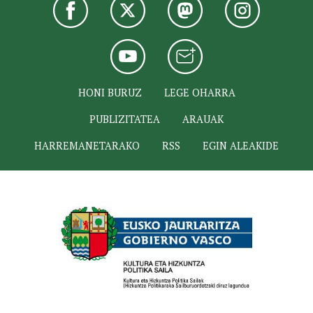
HONI BURUZ
LEGE OHARRA
PUBLIZITATEA
ARAUAK
HARREMANETARAKO
RSS
EGIN ALEAKIDE