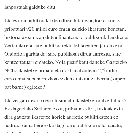
lanpostuak galduko ditu.
Eta eskola publikoak ixten diren bitartean, irakaskuntza
pribatuari 920 miloi euro eman zaizkio ikasturte honetan,
historia osoan izan duten finantziazio publikorik handiena.
Zertarako eta sare publikoarekin lehia egiten jarraitzeko.
Ondorioa garbia da: sare publikoan dirua aurreztu, sare
kontzertatuari emateko. Nola justifikatu daiteke Gasteizko
NClic ikastetxe pribatu eta doktrinatzaileari 2,5 milioi
euro ematea beharrezkoa ez den eraikuntza berria (kapera
bat barne) egiteko?
Eta zergatik ez itxi edo fusionatu ikastetxe kontzertatuak?
Ez dagoelako Sailaren esku, pribatuak dira, fusioak ezin
dira gauzatu ikastetxe horiek aurretik publifikatzen ez
badira. Baina bere esku dago diru publikoa nola banatu,