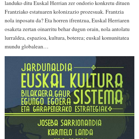
landuko ditu Euskal Herrian zer ondorio konkretu dituen
Frantziako estatuaren kolonizazio prozesuak. Frantzia
nola inposatu da? Eta horren ifrentzua, Euskal Herriaren
osaketa zertan oinarritu behar dugun orain, nola antolatu
lurraldea, espazioa, kultura, boterea; euskal komunitatea
mundu globalean…