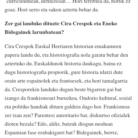
curriculumean, definizioan… Hori terriblea da, hortik ez
goaz. Hori serio eta sakon aztertu behar da.
Zer gai landuko dituzte Cira Crespok eta Eneko
Bidegainek larunbatean?
Cira Crespok Euskal Herriaren historian emakumeen
papera landu du, eta historiografia nola garatu behar den
aztertuko du. Euskaldunok historia daukagu, baina ez
dugu historiografia propiorik, gure historia idatzi dute
orain arte espainolek eta frantsesek, eta hori tamalgarria
da. Cresporekin landuko dugun beste bigarren gai bat
izango da frankismoari buruzkoa. Ondorio kultural, sozial
eta politiko handiak dituen galdera dago hor. Frankismoa
zer izan zen? Parentesi autoritario bat, diskurtso ofizialek
dioten bezala? Edo, aldiz, batzuk diogun moduan
Espainian fase erabakigarri bat? Bidegainek, berriz,