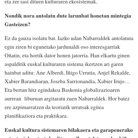
eta zer sasi dituen kulturaren ekosistemak.
Nondik nora antolatu dute larunbat honetan mintegia
Gasteizen?
Ez da gauza isolatu bat. Iazko udan Nabarraldek antolatuta
egin ziren bi egunetako jardunaldi oso interesgarriak
Oñatin, eta hortik dator honen jatorria. Han elkartu ginen
aspalditik euskal kulturaren sistema ikertzen ari garen
hainbat aditu: Ane Alberdi, Iñigo Urrutia, Anjel Rekalde,
Xabier Barandiaran, Joseba Sarrionandia, Xabier Irujo…
Eta bertan hitz egindakoa Baskonia globalizazioaren
aurrean liburuan argitaratu zuen Nabarraldek. Hor batez
ere azpimarratzen da teoriatik urratsak egitea
planifikaziora eta praktikara.
Euskal kultura sistemaren bilakaera eta garapenerako