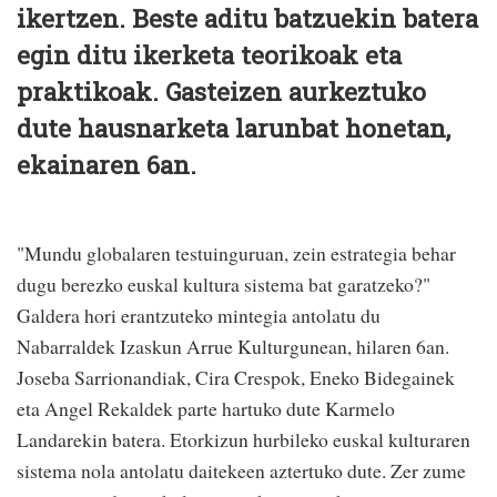
ikertzen. Beste aditu batzuekin batera
egin ditu ikerketa teorikoak eta
praktikoak. Gasteizen aurkeztuko
dute hausnarketa larunbat honetan,
ekainaren 6an.
"Mundu globalaren testuinguruan, zein estrategia behar
dugu berezko euskal kultura sistema bat garatzeko?"
Galdera hori erantzuteko mintegia antolatu du
Nabarraldek Izaskun Arrue Kulturgunean, hilaren 6an.
Joseba Sarrionandiak, Cira Crespok, Eneko Bidegainek
eta Angel Rekaldek parte hartuko dute Karmelo
Landarekin batera. Etorkizun hurbileko euskal kulturaren
sistema nola antolatu daitekeen aztertuko dute. Zer zume