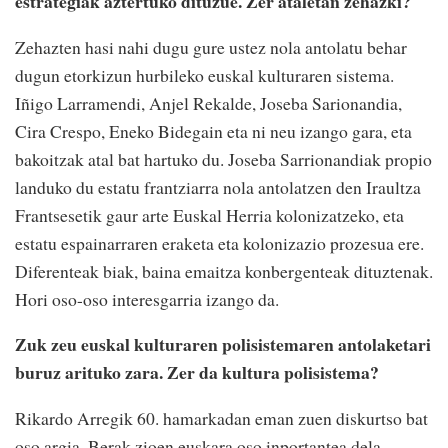
estrategiak aztertuko dituzue. Zer ataletan zehazki?
Zehazten hasi nahi dugu gure ustez nola antolatu behar
dugun etorkizun hurbileko euskal kulturaren sistema.
Iñigo Larramendi, Anjel Rekalde, Joseba Sarionandia,
Cira Crespo, Eneko Bidegain eta ni neu izango gara, eta
bakoitzak atal bat hartuko du. Joseba Sarrionandiak propio
landuko du estatu frantziarra nola antolatzen den Iraultza
Frantsesetik gaur arte Euskal Herria kolonizatzeko, eta
estatu espainarraren eraketa eta kolonizazio prozesua ere.
Diferenteak biak, baina emaitza konbergenteak dituztenak.
Hori oso-oso interesgarria izango da.
Zuk zeu euskal kulturaren polisistemaren antolaketari
buruz arituko zara. Zer da kultura polisistema?
Rikardo Arregik 60. hamarkadan eman zuen diskurtso bat
oso argia. Berak zioen euskara oso inportantea dela,