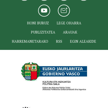
HONI BURUZ
LEGE OHARRA
PUBLIZITATEA
ARAUAK
HARREMANETARAKO
RSS
EGIN ALEAKIDE