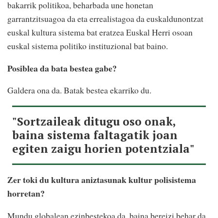
bakarrik politikoa, beharbada une honetan
garrantzitsuagoa da eta errealistagoa da euskaldunontzat
euskal kultura sistema bat eratzea Euskal Herri osoan
euskal sistema politiko instituzional bat baino.
Posiblea da bata bestea gabe?
Galdera ona da. Batak bestea ekarriko du.
"Sortzaileak ditugu oso onak,
baina sistema faltagatik joan
egiten zaigu horien potentziala"
Zer toki du kultura aniztasunak kultur polisistema
horretan?
Mundu globalean ezinbestekoa da, baina bereizi behar da