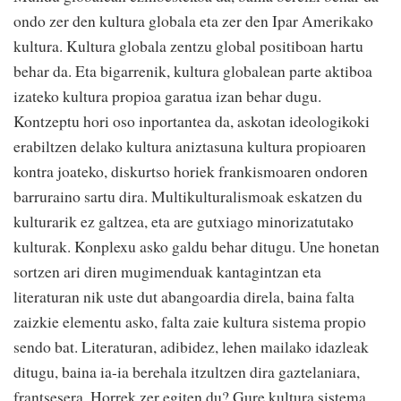
ondo zer den kultura globala eta zer den Ipar Amerikako
kultura. Kultura globala zentzu global positiboan hartu
behar da. Eta bigarrenik, kultura globalean parte aktiboa
izateko kultura propioa garatua izan behar dugu.
Kontzeptu hori oso inportantea da, askotan ideologikoki
erabiltzen delako kultura aniztasuna kultura propioaren
kontra joateko, diskurtso horiek frankismoaren ondoren
barruraino sartu dira. Multikulturalismoak eskatzen du
kulturarik ez galtzea, eta are gutxiago minorizatutako
kulturak. Konplexu asko galdu behar ditugu. Une honetan
sortzen ari diren mugimenduak kantagintzan eta
literaturan nik uste dut abangoardia direla, baina falta
zaizkie elementu asko, falta zaie kultura sistema propio
sendo bat. Literaturan, adibidez, lehen mailako idazleak
ditugu, baina ia-ia berehala itzultzen dira gaztelaniara,
frantsesera. Horrek zer egiten du? Gure kultura sistema