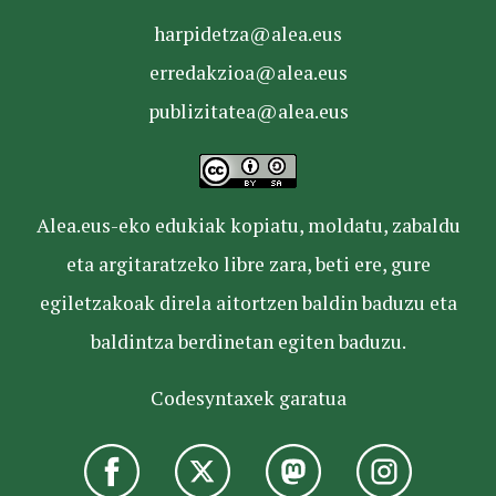
harpidetza@alea.eus
erredakzioa@alea.eus
publizitatea@alea.eus
Alea.eus-eko edukiak kopiatu, moldatu, zabaldu
eta argitaratzeko libre zara, beti ere, gure
egiletzakoak direla aitortzen baldin baduzu eta
baldintza berdinetan egiten baduzu.
Codesyntaxek garatua