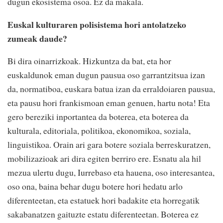
dugun ekosistema osoa. Ez da makala.
Euskal kulturaren polisistema hori antolatzeko
zumeak daude?
Bi dira oinarrizkoak. Hizkuntza da bat, eta hor
euskaldunok eman dugun pausua oso garrantzitsua izan
da, normatiboa, euskara batua izan da erraldoiaren pausua,
eta pausu hori frankismoan eman genuen, hartu nota! Eta
gero bereziki inportantea da boterea, eta boterea da
kulturala, editoriala, politikoa, ekonomikoa, soziala,
linguistikoa. Orain ari gara botere soziala berreskuratzen,
mobilizazioak ari dira egiten berriro ere. Esnatu ala hil
mezua ulertu dugu, Iurrebaso eta hauena, oso interesantea,
oso ona, baina behar dugu botere hori hedatu arlo
diferenteetan, eta estatuek hori badakite eta horregatik
sakabanatzen gaituzte estatu diferenteetan. Boterea ez