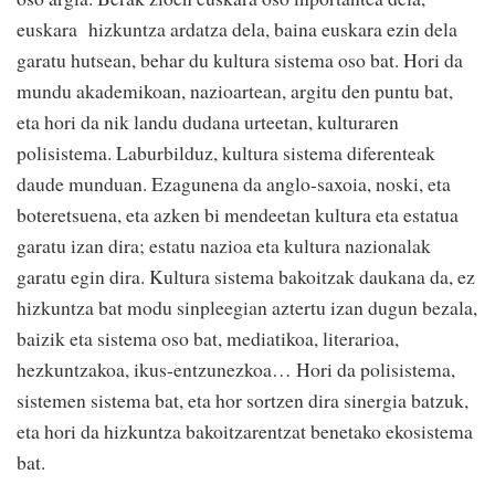
euskara hizkuntza ardatza dela, baina euskara ezin dela
garatu hutsean, behar du kultura sistema oso bat. Hori da
mundu akademikoan, nazioartean, argitu den puntu bat,
eta hori da nik landu dudana urteetan, kulturaren
polisistema. Laburbilduz, kultura sistema diferenteak
daude munduan. Ezagunena da anglo-saxoia, noski, eta
boteretsuena, eta azken bi mendeetan kultura eta estatua
garatu izan dira; estatu nazioa eta kultura nazionalak
garatu egin dira. Kultura sistema bakoitzak daukana da, ez
hizkuntza bat modu sinpleegian aztertu izan dugun bezala,
baizik eta sistema oso bat, mediatikoa, literarioa,
hezkuntzakoa, ikus-entzunezkoa… Hori da polisistema,
sistemen sistema bat, eta hor sortzen dira sinergia batzuk,
eta hori da hizkuntza bakoitzarentzat benetako ekosistema
bat.