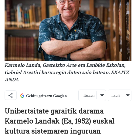
Karmelo Landa, Gasteizko Arte eta Lanbide Eskolan,
Gabriel Arestiri buruz egin duten saio batean. EKAITZ
ANDA
Entzun
Itzuli
Gehitu gaitzazu Googlen
Unibertsitate garaitik darama
Karmelo Landak (Ea, 1952) euskal
kultura sistemaren inguruan