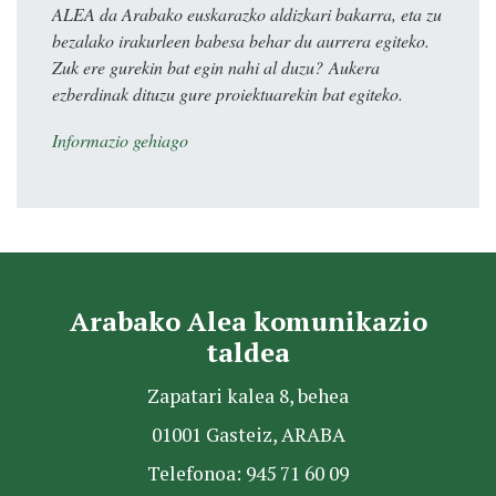
ALEA da Arabako euskarazko aldizkari bakarra, eta zu
bezalako irakurleen babesa behar du aurrera egiteko.
Zuk ere gurekin bat egin nahi al duzu? Aukera
ezberdinak dituzu gure proiektuarekin bat egiteko.
Informazio gehiago
Arabako Alea komunikazio
taldea
Zapatari kalea 8, behea
01001 Gasteiz, ARABA
Telefonoa: 945 71 60 09