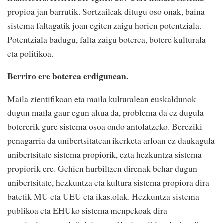
propioa jan barrutik. Sortzaileak ditugu oso onak, baina
sistema faltagatik joan egiten zaigu horien potentziala.
Potentziala badugu, falta zaigu boterea, botere kulturala
eta politikoa.
Berriro ere boterea erdigunean.
Maila zientifikoan eta maila kulturalean euskaldunok
dugun maila gaur egun altua da, problema da ez dugula
botererik gure sistema osoa ondo antolatzeko. Bereziki
penagarria da unibertsitatean ikerketa arloan ez daukagula
unibertsitate sistema propiorik, ezta hezkuntza sistema
propiorik ere. Gehien hurbiltzen direnak behar dugun
unibertsitate, hezkuntza eta kultura sistema propiora dira
batetik MU eta UEU eta ikastolak. Hezkuntza sistema
publikoa eta EHUko sistema menpekoak dira