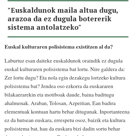
"Euskaldunok maila altua dugu,
arazoa da ez dugula botererik
sistema antolatzeko"
Euskal kulturaren polisistema existitzen al da?
Laburtuz esan daiteke euskaldunok oraindik ez dugula
euskal kulturaren polisistema bat lortu. Nire galdera da:
Zer lortu dugu? Eta nola egin dezakegu lortzeko kultura
polisistema bat? Jendea oso ezkorra da euskararen
bilakaerarekin eta motiboak daude, baina baditugu
ahalmenak. Araban, Tolosan, Azpeitian, Ean badira
elementuak kontuan hartu behar ditugunak. Inportanteena
ez da hutsean euskara, errespetu osoz, baizik eta kultura
polisistema bat, hau da euskara bizi dadin sortu behar