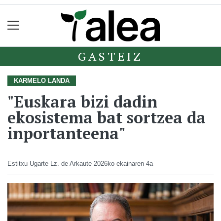
GASTEIZ
KARMELO LANDA
"Euskara bizi dadin
ekosistema bat sortzea da
inportanteena"
Estitxu Ugarte Lz. de Arkaute
2026ko ekainaren 4a