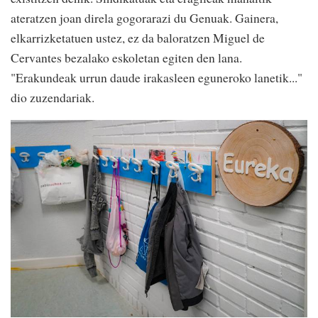
ateratzen joan direla gogorarazi du Genuak. Gainera,
elkarrizketatuen ustez, ez da baloratzen Miguel de
Cervantes bezalako eskoletan egiten den lana.
"Erakundeak urrun daude irakasleen eguneroko lanetik..."
dio zuzendariak.