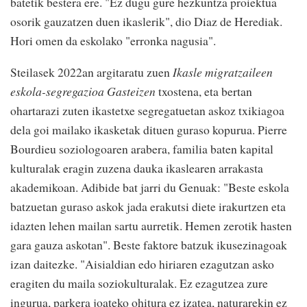
batetik bestera ere. "Ez dugu gure hezkuntza proiektua
osorik gauzatzen duen ikaslerik", dio Diaz de Herediak.
Hori omen da eskolako "erronka nagusia".
Steilasek 2022an argitaratu zuen
Ikasle migratzaileen
eskola-segregazioa Gasteizen
txostena, eta bertan
ohartarazi zuten ikastetxe segregatuetan askoz txikiagoa
dela goi mailako ikasketak dituen guraso kopurua. Pierre
Bourdieu soziologoaren arabera, familia baten kapital
kulturalak eragin zuzena dauka ikaslearen arrakasta
akademikoan. Adibide bat jarri du Genuak: "Beste eskola
batzuetan guraso askok jada erakutsi diete irakurtzen eta
idazten lehen mailan sartu aurretik. Hemen zerotik hasten
gara gauza askotan". Beste faktore batzuk ikusezinagoak
izan daitezke. "Aisialdian edo hiriaren ezagutzan asko
eragiten du maila soziokulturalak. Ez ezagutzea zure
ingurua, parkera joateko ohitura ez izatea, naturarekin ez