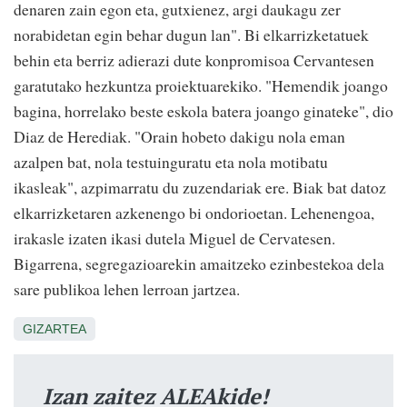
denaren zain egon eta, gutxienez, argi daukagu zer
norabidetan egin behar dugun lan". Bi elkarrizketatuek
behin eta berriz adierazi dute konpromisoa Cervantesen
garatutako hezkuntza proiektuarekiko. "Hemendik joango
bagina, horrelako beste eskola batera joango ginateke", dio
Diaz de Herediak. "Orain hobeto dakigu nola eman
azalpen bat, nola testuinguratu eta nola motibatu
ikasleak", azpimarratu du zuzendariak ere. Biak bat datoz
elkarrizketaren azkenengo bi ondorioetan. Lehenengoa,
irakasle izaten ikasi dutela Miguel de Cervatesen.
Bigarrena, segregazioarekin amaitzeko ezinbestekoa dela
sare publikoa lehen lerroan jartzea.
GIZARTEA
Izan zaitez ALEAkide!