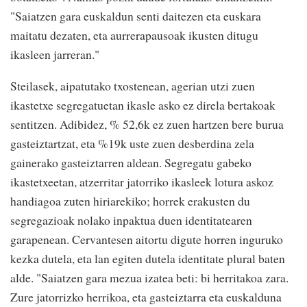
"Saiatzen gara euskaldun senti daitezen eta euskara
maitatu dezaten, eta aurrerapausoak ikusten ditugu
ikasleen jarreran."
Steilasek, aipatutako txostenean, agerian utzi zuen
ikastetxe segregatuetan ikasle asko ez direla bertakoak
sentitzen. Adibidez, % 52,6k ez zuen hartzen bere burua
gasteiztartzat, eta %19k uste zuen desberdina zela
gainerako gasteiztarren aldean. Segregatu gabeko
ikastetxeetan, atzerritar jatorriko ikasleek lotura askoz
handiagoa zuten hiriarekiko; horrek erakusten du
segregazioak nolako inpaktua duen identitatearen
garapenean. Cervantesen aitortu digute horren inguruko
kezka dutela, eta lan egiten dutela identitate plural baten
alde. "Saiatzen gara mezua izatea beti: bi herritakoa zara.
Zure jatorrizko herrikoa, eta gasteiztarra eta euskalduna