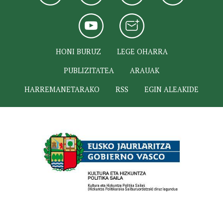
HONI BURUZ
LEGE OHARRA
PUBLIZITATEA
ARAUAK
HARREMANETARAKO
RSS
EGIN ALEAKIDE