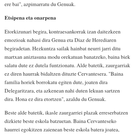
ere bai", azpimarratu du Genuak.
Etsipena eta onarpena
Etorkizunari begira, kontraesankorrak izan daitezkeen
emozioak nahasi dira Genua eta Diaz de Herediaren
begiradetan. Hezkuntza sailak hainbat neurri jarri ditu
martxan aniztasuna modu orekatuan banatzeko, baina biek
salatu dute ez dutela funtzionatu. Alde batetik, zaurgarriak
ez diren haurrak bidaltzen dituzte Cervantesera. "Baina
familia horiek borrokatu egiten dute, joaten dira
Delegaritzara, eta azkenean nahi duten lekuan sartzen
dira. Hona ez dira etortzen", azaldu du Genuak.
Beste alde batetik, ikasle zaurgarriei plazak erreserbatzen
dizkiete beste eskola batzuetan. Baina Cervanteseko
haurrei egokitzen zaienean beste eskola batera joatea,