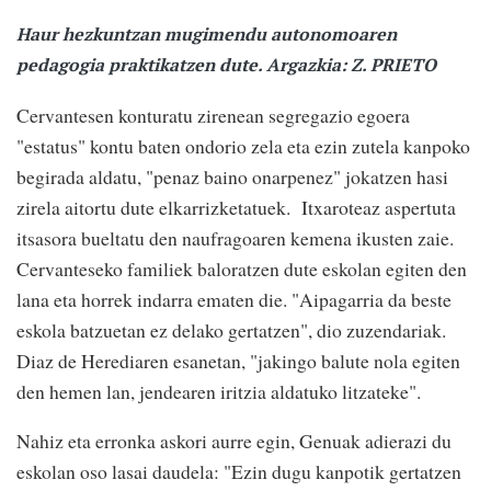
Haur hezkuntzan mugimendu autonomoaren
pedagogia praktikatzen dute. Argazkia: Z. PRIETO
Cervantesen konturatu zirenean segregazio egoera
"estatus" kontu baten ondorio zela eta ezin zutela kanpoko
begirada aldatu, "penaz baino onarpenez" jokatzen hasi
zirela aitortu dute elkarrizketatuek.
Itxaroteaz aspertuta
itsasora bueltatu den naufragoaren kemena ikusten zaie.
Cervanteseko familiek baloratzen dute eskolan egiten den
lana eta horrek indarra ematen die. "Aipagarria da beste
eskola batzuetan ez delako gertatzen", dio zuzendariak.
Diaz de Herediaren esanetan, "jakingo balute nola egiten
den hemen lan, jendearen iritzia aldatuko litzateke".
Nahiz eta erronka askori aurre egin, Genuak adierazi du
eskolan oso lasai daudela: "Ezin dugu kanpotik gertatzen