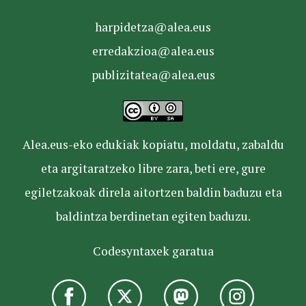
harpidetza@alea.eus
erredakzioa@alea.eus
publizitatea@alea.eus
Alea.eus-eko edukiak kopiatu, moldatu, zabaldu
eta argitaratzeko libre zara, beti ere, gure
egiletzakoak direla aitortzen baldin baduzu eta
baldintza berdinetan egiten baduzu.
Codesyntaxek garatua