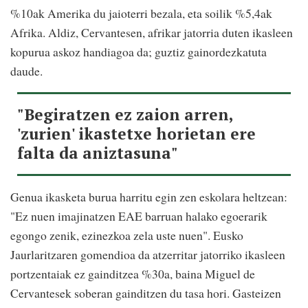
%10ak Amerika du jaioterri bezala, eta soilik %5,4ak
Afrika. Aldiz, Cervantesen, afrikar jatorria duten ikasleen
kopurua askoz handiagoa da; guztiz gainordezkatuta
daude.
"Begiratzen ez zaion arren,
'zurien' ikastetxe horietan ere
falta da aniztasuna"
Genua ikasketa burua harritu egin zen eskolara heltzean:
"Ez nuen imajinatzen EAE barruan halako egoerarik
egongo zenik, ezinezkoa zela uste nuen". Eusko
Jaurlaritzaren gomendioa da atzerritar jatorriko ikasleen
portzentaiak ez gainditzea %30a, baina Miguel de
Cervantesek soberan gainditzen du tasa hori. Gasteizen