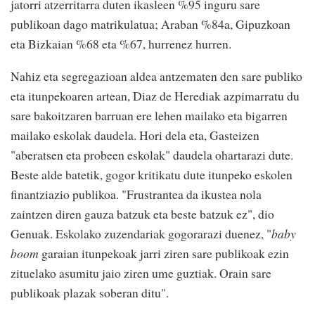
jatorri atzerritarra duten ikasleen %95 inguru sare
publikoan dago matrikulatua; Araban %84a, Gipuzkoan
eta Bizkaian %68 eta %67, hurrenez hurren.
Nahiz eta segregazioan aldea antzematen den sare publiko
eta itunpekoaren artean, Diaz de Herediak azpimarratu du
sare bakoitzaren barruan ere lehen mailako eta bigarren
mailako eskolak daudela. Hori dela eta, Gasteizen
"aberatsen eta probeen eskolak" daudela ohartarazi dute.
Beste alde batetik, gogor kritikatu dute itunpeko eskolen
finantziazio publikoa. "Frustrantea da ikustea nola
zaintzen diren gauza batzuk eta beste batzuk ez", dio
Genuak. Eskolako zuzendariak gogorarazi duenez, "
baby
boom
garaian itunpekoak jarri ziren sare publikoak ezin
zituelako asumitu jaio ziren ume guztiak. Orain sare
publikoak plazak soberan ditu".