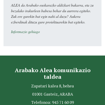
ALEA da Arabako euskarazko aldizkari bakarra, eta zu
bezalako irakurleen babesa behar du aurrera egiteko.
Zuk ere gurekin bat egin nahi al duzu? Aukera
ezberdinak dituzu gure proiektuarekin bat egiteko.
Informazio gehiago
Arabako Alea komunikazio
taldea
Zapatari kalea 8, behea
01001 Gasteiz, ARABA
Telefonoa: 945 71 60 09