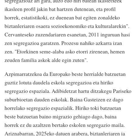
segregazioaz ari gara, auzo edo hiri batean ikastetxeek
ikasleen profil jakin bat hartzen dutenean, eta profil
horrek, estatistikoki, ez duenean bat egiten zonaldeko
biztanleriaren osaera sozioekonomiko eta kulturalarekin".
Cervanteseko zuzendariaren esanetan, 2011 inguruan hasi
zen segregazioa garatzen. Prozesu nahiko azkarra izan
zen. "Etorkinen seme-alaba asko etorri zirenean, hemen
zeuden familia askok alde egin zuten".
Azpimarratzekoa da Europako beste herrialde batzuetan
guztiz lotuta daudela eskola segregazioa eta hiriko
segregazio espaziala. Adibidetzat hartu ditzakegu Pariseko
suburbioetan dauden eskolak. Baina Gasteizen ez dago
horrelako segregazio espazialik. Hiriko toki batzuetan
beste batzuetan baino migrazio gehiago dago, baina
horrek ez du azaltzen bertako eskolen segregazio maila.
Ariznabarran, 2025eko datuen arabera, biztanleriaren ia