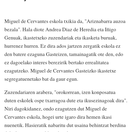
Miguel de Cervantes eskola txikia da, "Ariznabarra auzoa
bezala". Hala diote Andrea Diaz de Heredia eta Iñigo
Genuak, ikastetxeko zuzendariak eta ikasketa buruak,
hurrenez hurren. Ez dira ados jartzen zergatik eskola ez
den batere ezaguna Gasteizen, tamainagatik ote den, edo
ez dagoelako interes berezirik bertako errealitatea
ezagutzeko. Miguel de Cervantes Gasteizko ikastetxe
segregatuenetako bat da gaur egun.
Zuzendariaren arabera, "orokorrean, izen konposatua
duten eskolek ospe txarragoa dute eta ikusezinagoak dira".
Niri dagokidanez, ondo ezagutzen dut Miguel de
Cervantes eskola, hogei urte igaro dira hemen ikasi
nuenetik. Hasieratik nabaritu dut usaina behintzat berdina