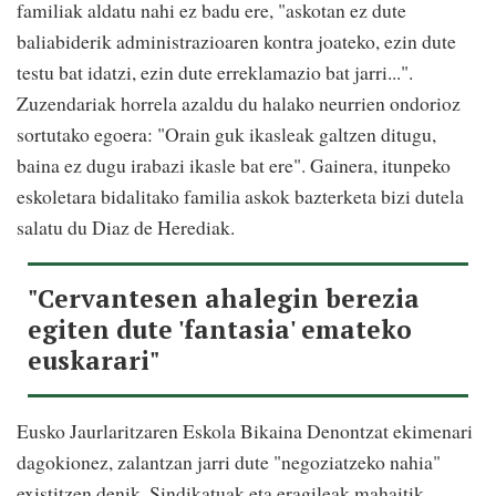
familiak aldatu nahi ez badu ere, "askotan ez dute
baliabiderik administrazioaren kontra joateko, ezin dute
testu bat idatzi, ezin dute erreklamazio bat jarri...".
Zuzendariak horrela azaldu du halako neurrien ondorioz
sortutako egoera: "Orain guk ikasleak galtzen ditugu,
baina ez dugu irabazi ikasle bat ere". Gainera, itunpeko
eskoletara bidalitako familia askok bazterketa bizi dutela
salatu du Diaz de Herediak.
"Cervantesen ahalegin berezia
egiten dute 'fantasia' emateko
euskarari"
Eusko Jaurlaritzaren Eskola Bikaina Denontzat ekimenari
dagokionez, zalantzan jarri dute "negoziatzeko nahia"
existitzen denik. Sindikatuak eta eragileak mahaitik