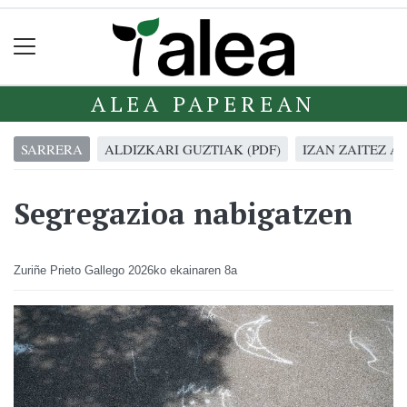
ALEA PAPEREAN
SARRERA
ALDIZKARI GUZTIAK (PDF)
IZAN ZAITEZ A
Segregazioa nabigatzen
Zuriñe Prieto Gallego
2026ko ekainaren 8a