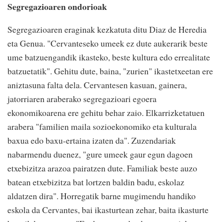
Segregazioaren ondorioak
Segregazioaren eraginak kezkatuta ditu Diaz de Heredia
eta Genua. "Cervanteseko umeek ez dute aukerarik beste
ume batzuengandik ikasteko, beste kultura edo errealitate
batzuetatik". Gehitu dute, baina, "zurien" ikastetxeetan ere
aniztasuna falta dela. Cervantesen kasuan, gainera,
jatorriaren araberako segregazioari egoera
ekonomikoarena ere gehitu behar zaio. Elkarrizketatuen
arabera "familien maila sozioekonomiko eta kulturala
baxua edo baxu-ertaina izaten da". Zuzendariak
nabarmendu duenez, "gure umeek gaur egun dagoen
etxebizitza arazoa pairatzen dute. Familiak beste auzo
batean etxebizitza bat lortzen baldin badu, eskolaz
aldatzen dira". Horregatik barne mugimendu handiko
eskola da Cervantes, bai ikasturtean zehar, baita ikasturte