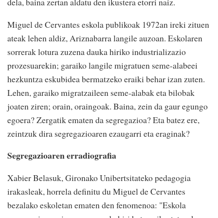
dela, baina zertan aldatu den ikustera etorri naiz.
Miguel de Cervantes eskola publikoak 1972an ireki zituen
ateak lehen aldiz, Ariznabarra langile auzoan. Eskolaren
sorrerak lotura zuzena dauka hiriko industrializazio
prozesuarekin; garaiko langile migratuen seme-alabeei
hezkuntza eskubidea bermatzeko eraiki behar izan zuten.
Lehen, garaiko migratzaileen seme-alabak eta bilobak
joaten ziren; orain, oraingoak. Baina, zein da gaur egungo
egoera? Zergatik ematen da segregazioa? Eta batez ere,
zeintzuk dira segregazioaren ezaugarri eta eraginak?
Segregazioaren erradiografia
Xabier Belasuk, Gironako Unibertsitateko pedagogia
irakasleak, horrela definitu du Miguel de Cervantes
bezalako eskoletan ematen den fenomenoa: "Eskola