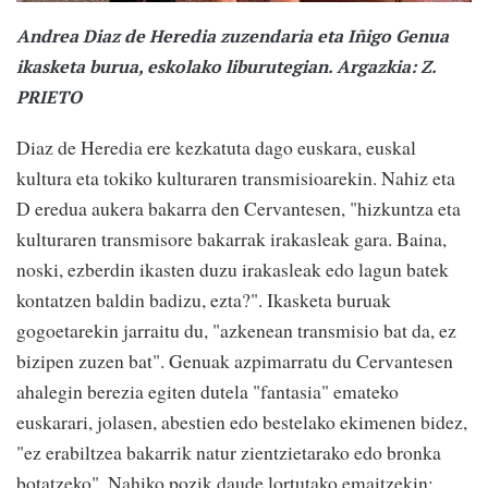
Andrea Diaz de Heredia zuzendaria eta Iñigo Genua
ikasketa burua, eskolako liburutegian. Argazkia: Z.
PRIETO
Diaz de Heredia ere kezkatuta dago euskara, euskal
kultura eta tokiko kulturaren transmisioarekin. Nahiz eta
D eredua aukera bakarra den Cervantesen, "hizkuntza eta
kulturaren transmisore bakarrak irakasleak gara. Baina,
noski, ezberdin ikasten duzu irakasleak edo lagun batek
kontatzen baldin badizu, ezta?". Ikasketa buruak
gogoetarekin jarraitu du, "azkenean transmisio bat da, ez
bizipen zuzen bat". Genuak azpimarratu du Cervantesen
ahalegin berezia egiten dutela "fantasia" emateko
euskarari, jolasen, abestien edo bestelako ekimenen bidez,
"ez erabiltzea bakarrik natur zientzietarako edo bronka
botatzeko". Nahiko pozik daude lortutako emaitzekin: