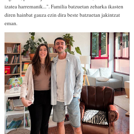
izatea harremanik...". Familia batzuetan zeharka ikasten
diren hainbat gauza ezin dira beste batzuetan jakintzat
eman.