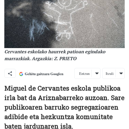
Cervantes eskolako haurrek patioan egindako
marrazkiak. Argazkia: Z. PRIETO
Entzun
Itzuli
Gehitu gaitzazu Googlen
Miguel de Cervantes eskola publikoa
irla bat da Ariznabarreko auzoan. Sare
publikoaren barruko segregazioaren
adibide eta hezkuntza komunitate
baten jardunaren isla.