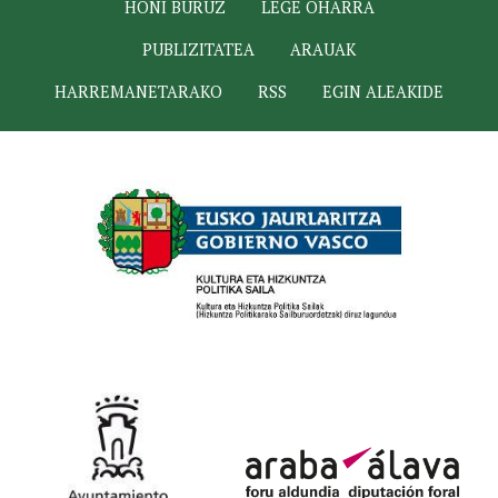
HONI BURUZ
LEGE OHARRA
PUBLIZITATEA
ARAUAK
HARREMANETARAKO
RSS
EGIN ALEAKIDE