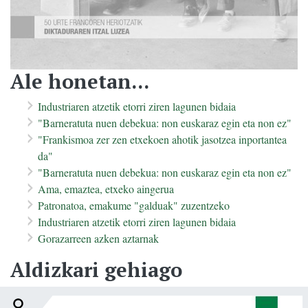
Ale honetan...
Industriaren atzetik etorri ziren lagunen bidaia
"Barneratuta nuen debekua: non euskaraz egin eta non ez"
"Frankismoa zer zen etxekoen ahotik jasotzea inportantea
da"
"Barneratuta nuen debekua: non euskaraz egin eta non ez"
Ama, emaztea, etxeko aingerua
Patronatoa, emakume "galduak" zuzentzeko
Industriaren atzetik etorri ziren lagunen bidaia
Gorazarreen azken aztarnak
Aldizkari gehiago