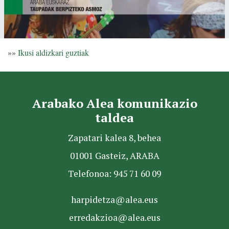
»»
Ikusi aldizkari guztiak
Arabako Alea komunikazio
taldea
Zapatari kalea 8, behea
01001 Gasteiz, ARABA
Telefonoa: 945 71 60 09
harpidetza@alea.eus
erredakzioa@alea.eus