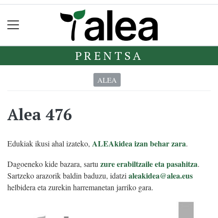
PRENTSA
ALEA
Alea 476
ALEAkidea izan behar zara
Edukiak ikusi ahal izateko,
.
zure erabiltzaile eta pasahitza
Dagoeneko kide bazara, sartu
.
aleakidea@alea.eus
Sartzeko arazorik baldin baduzu, idatzi
helbidera eta zurekin harremanetan jarriko gara.