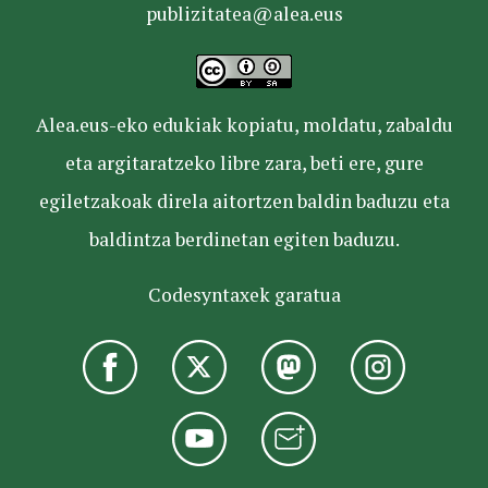
publizitatea@alea.eus
Alea.eus-eko edukiak kopiatu, moldatu, zabaldu
eta argitaratzeko libre zara, beti ere, gure
egiletzakoak direla aitortzen baldin baduzu eta
baldintza berdinetan egiten baduzu.
Codesyntaxek garatua