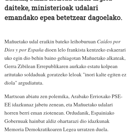
daiteke, ministerioak udalari
emandako epea betetzear dagoelako.
Mañuetako udal eraikin bateko leihoburuan
Caídos por
Dios y por España
dioen lelo frankista kentzeko eskaerari
uko egin dio behin baino gehiagotan Mañuetako alkateak,
Gerra Zibilean Errepublikaren aurkako estatu kolpean
aritutako soldaduak goratzeko leloak "inori kalte egiten ez
diola" argudiatuta.
Martxoan abiatu zen polemika, Arabako Errioxako PSE-
EE idazkunaz jabetu zenean, eta Mañuetako udalari
horren berri eman ziotenean. Ordudanik, Espainiako
Gobernuak hainbat aldiz ohartarazi dio idazkunak
Memoria Demokratikoaren Legea urratzen duela.