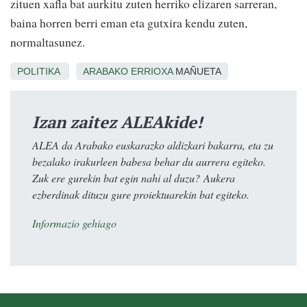
zituen xafla bat aurkitu zuten herriko elizaren sarreran,
baina horren berri eman eta gutxira kendu zuten,
normaltasunez.
POLITIKA
ARABAKO ERRIOXA
MAÑUETA
Izan zaitez ALEAkide!
ALEA da Arabako euskarazko aldizkari bakarra, eta zu
bezalako irakurleen babesa behar du aurrera egiteko.
Zuk ere gurekin bat egin nahi al duzu? Aukera
ezberdinak dituzu gure proiektuarekin bat egiteko.
Informazio gehiago