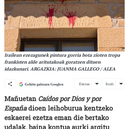
Irailean ezezagunek pintura gorria bota zioten tropa
frankisten alde aritutakoak goratzen dituen
idazkunari. ARGAZKIA: JUANMA GALLEGO / ALEA
Entzun
Itzuli
Gehitu gaitzazu Googlen
Mañuetan
Caídos por Dios y por
España
dioen leihoburua kentzeko
eskaerei ezetza eman die bertako
udalak, baina kontua aurki argitu