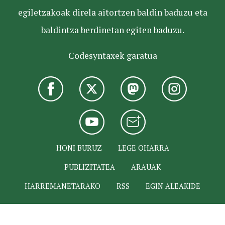
egiletzakoak direla aitortzen baldin baduzu eta
baldintza berdinetan egiten baduzu.
Codesyntaxek garatua
HONI BURUZ
LEGE OHARRA
PUBLIZITATEA
ARAUAK
HARREMANETARAKO
RSS
EGIN ALEAKIDE