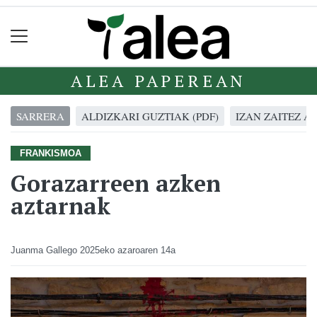
ALEA PAPEREAN
SARRERA
ALDIZKARI GUZTIAK (PDF)
IZAN ZAITEZ A
FRANKISMOA
Gorazarreen azken
aztarnak
Juanma Gallego
2025eko azaroaren 14a