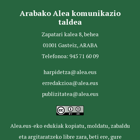
Arabako Alea komunikazio
taldea
Zapatari kalea 8, behea
01001 Gasteiz, ARABA
Telefonoa: 945 71 60 09
harpidetza@alea.eus
erredakzioa@alea.eus
publizitatea@alea.eus
Alea.eus-eko edukiak kopiatu, moldatu, zabaldu
eta argitaratzeko libre zara, beti ere, gure