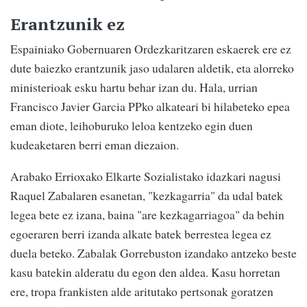
Erantzunik ez
Espainiako Gobernuaren Ordezkaritzaren eskaerek ere ez
dute baiezko erantzunik jaso udalaren aldetik, eta alorreko
ministerioak esku hartu behar izan du. Hala, urrian
Francisco Javier Garcia PPko alkateari bi hilabeteko epea
eman diote, leihoburuko leloa kentzeko egin duen
kudeaketaren berri eman diezaion.
Arabako Errioxako Elkarte Sozialistako idazkari nagusi
Raquel Zabalaren esanetan, "kezkagarria" da udal batek
legea bete ez izana, baina "are kezkagarriagoa" da behin
egoeraren berri izanda alkate batek berrestea legea ez
duela beteko. Zabalak Gorrebuston izandako antzeko beste
kasu batekin alderatu du egon den aldea. Kasu horretan
ere, tropa frankisten alde aritutako pertsonak goratzen