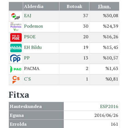
Alderdia
Botoak
Ehun.
EAJ
37
%30,08
Podemos
30
%24,39
PSOE
20
%16,26
EH Bildu
19
%15,45
PP
13
%10,57
PACMA
2
%1,63
C´S
1
%0,81
Fitxa
Hauteskundea
ESP2016
Eguna
2016/06/26
Errolda
161