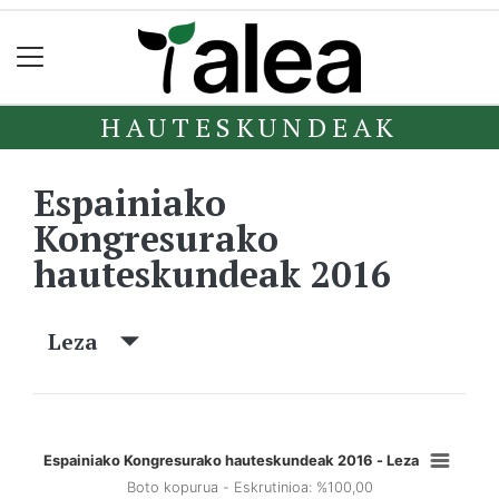
HAUTESKUNDEAK
Espainiako
Kongresurako
hauteskundeak 2016
Leza
Espainiako Kongresurako hauteskundeak 2016 - Leza
Boto kopurua - Eskrutinioa: %100,00