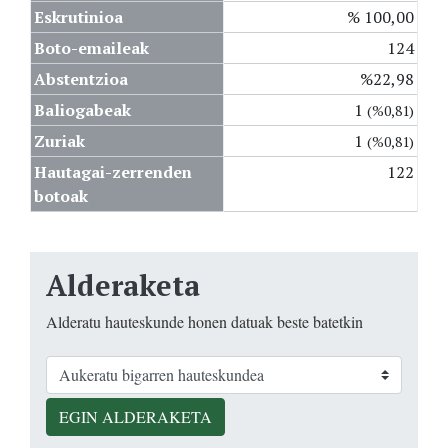
Eskrutinioa
% 100,00
Boto-emaileak
124
Abstentzioa
%22,98
Baliogabeak
1
(%0,81)
Zuriak
1
(%0,81)
Hautagai-zerrenden
122
botoak
Alderaketa
Alderatu hauteskunde honen datuak beste batetkin
EGIN ALDERAKETA