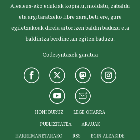
Alea.eus-eko edukiak kopiatu, moldatu, zabaldu
eta argitaratzeko libre zara, beti ere, gure
egiletzakoak direla aitortzen baldin baduzu eta
baldintza berdinetan egiten baduzu.
Codesyntaxek garatua
HONI BURUZ
LEGE OHARRA
PUBLIZITATEA
ARAUAK
HARREMANETARAKO
RSS
EGIN ALEAKIDE