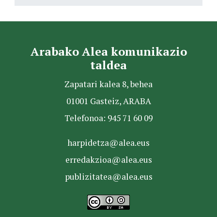
Arabako Alea komunikazio
taldea
Zapatari kalea 8, behea
01001 Gasteiz, ARABA
Telefonoa: 945 71 60 09
harpidetza@alea.eus
erredakzioa@alea.eus
publizitatea@alea.eus