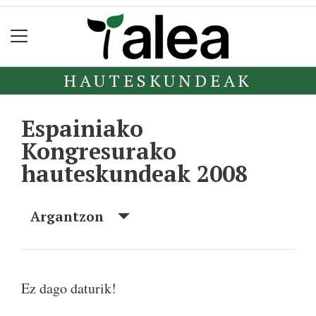
HAUTESKUNDEAK
Espainiako
Kongresurako
hauteskundeak 2008
Argantzon
Ez dago daturik!