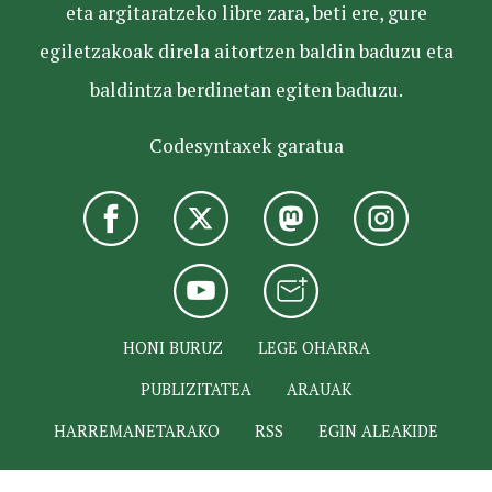
eta argitaratzeko libre zara, beti ere, gure
egiletzakoak direla aitortzen baldin baduzu eta
baldintza berdinetan egiten baduzu.
Codesyntaxek garatua
HONI BURUZ
LEGE OHARRA
PUBLIZITATEA
ARAUAK
HARREMANETARAKO
RSS
EGIN ALEAKIDE