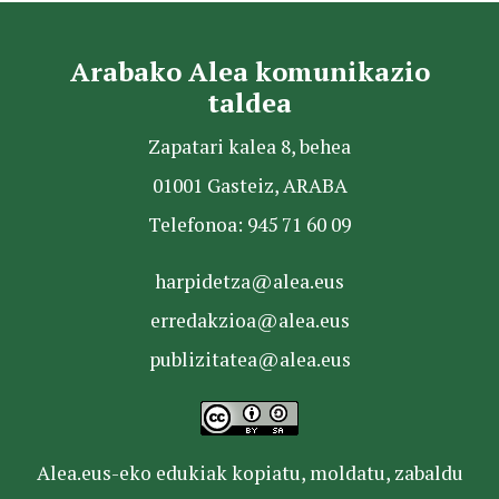
Arabako Alea komunikazio
taldea
Zapatari kalea 8, behea
01001 Gasteiz, ARABA
Telefonoa: 945 71 60 09
harpidetza@alea.eus
erredakzioa@alea.eus
publizitatea@alea.eus
Alea.eus-eko edukiak kopiatu, moldatu, zabaldu