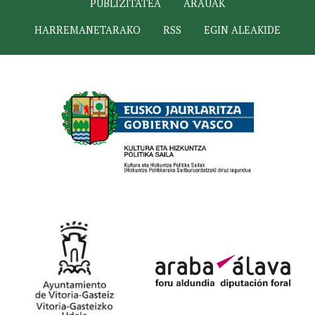
PUBLIZITATEA
ARAUAK
HARREMANETARAKO
RSS
EGIN ALEAKIDE