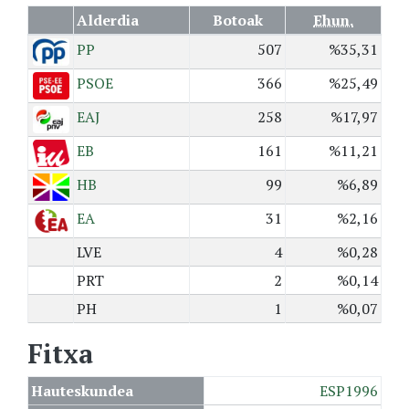
Alderdia
Botoak
Ehun.
PP
507
%35,31
PSOE
366
%25,49
EAJ
258
%17,97
EB
161
%11,21
HB
99
%6,89
EA
31
%2,16
LVE
4
%0,28
PRT
2
%0,14
PH
1
%0,07
Fitxa
Hauteskundea
ESP1996