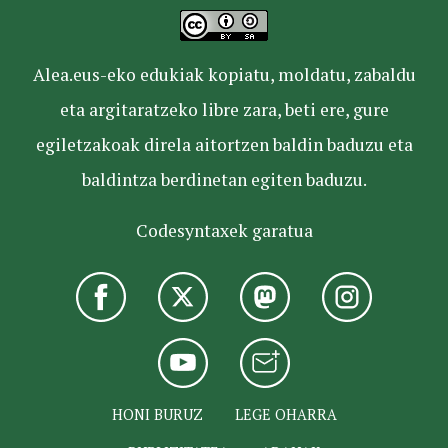
Alea.eus-eko edukiak kopiatu, moldatu, zabaldu
eta argitaratzeko libre zara, beti ere, gure
egiletzakoak direla aitortzen baldin baduzu eta
baldintza berdinetan egiten baduzu.
Codesyntaxek garatua
HONI BURUZ
LEGE OHARRA