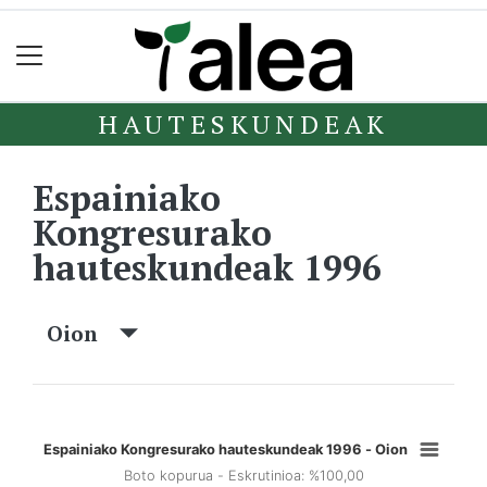
HAUTESKUNDEAK
Espainiako
Kongresurako
hauteskundeak 1996
Oion
Espainiako Kongresurako hauteskundeak 1996 - Oion
Boto kopurua - Eskrutinioa: %100,00