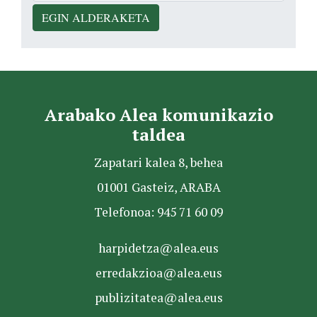
EGIN ALDERAKETA
Arabako Alea komunikazio
taldea
Zapatari kalea 8, behea
01001 Gasteiz, ARABA
Telefonoa: 945 71 60 09
harpidetza@alea.eus
erredakzioa@alea.eus
publizitatea@alea.eus