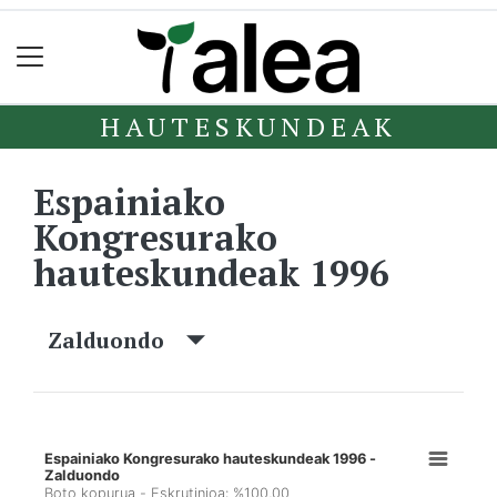
HAUTESKUNDEAK
Espainiako
Kongresurako
hauteskundeak 1996
Zalduondo
Espainiako Kongresurako hauteskundeak 1996 -
Zalduondo
Boto kopurua - Eskrutinioa: %100,00