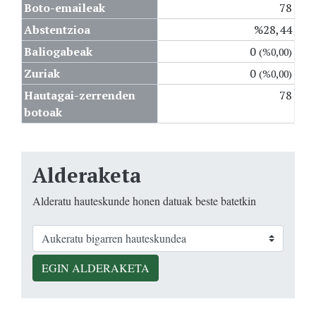
Boto-emaileak
78
Abstentzioa
%28,44
Baliogabeak
0
(%0,00)
Zuriak
0
(%0,00)
Hautagai-zerrenden
78
botoak
Alderaketa
Alderatu hauteskunde honen datuak beste batetkin
EGIN ALDERAKETA