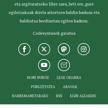
eta argitaratzeko libre zara, beti ere, gure
egiletzakoak direla aitortzen baldin baduzu eta
baldintza berdinetan egiten baduzu.
Codesyntaxek garatua
HONI BURUZ
LEGE OHARRA
PUBLIZITATEA
ARAUAK
HARREMANETARAKO
RSS
EGIN ALEAKIDE