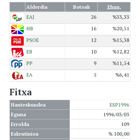
Alderdia
Botoak
Ehun.
EAJ
26
%33,33
HB
16
%20,51
PSOE
12
%15,38
EB
10
%12,82
PP
9
%11,54
EA
5
%6,41
Fitxa
Hauteskundea
ESP1996
Eguna
1996/03/03
Errolda
109
Eskrutinioa
% 100,00