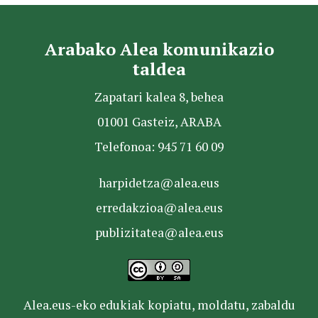
Arabako Alea komunikazio
taldea
Zapatari kalea 8, behea
01001 Gasteiz, ARABA
Telefonoa: 945 71 60 09
harpidetza@alea.eus
erredakzioa@alea.eus
publizitatea@alea.eus
Alea.eus-eko edukiak kopiatu, moldatu, zabaldu