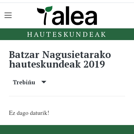
HAUTESKUNDEAK
Batzar Nagusietarako
hauteskundeak 2019
Trebiñu
Ez dago daturik!