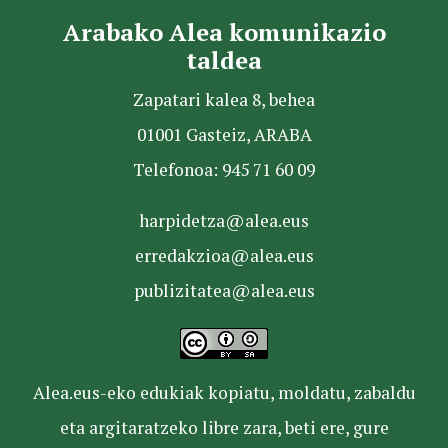
Arabako Alea komunikazio
taldea
Zapatari kalea 8, behea
01001 Gasteiz, ARABA
Telefonoa: 945 71 60 09
harpidetza@alea.eus
erredakzioa@alea.eus
publizitatea@alea.eus
Alea.eus-eko edukiak kopiatu, moldatu, zabaldu
eta argitaratzeko libre zara, beti ere, gure