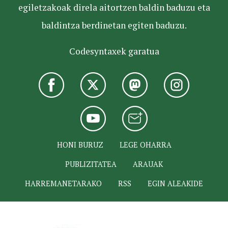
egiletzakoak direla aitortzen baldin baduzu eta
baldintza berdinetan egiten baduzu.
Codesyntaxek garatua
HONI BURUZ
LEGE OHARRA
PUBLIZITATEA
ARAUAK
HARREMANETARAKO
RSS
EGIN ALEAKIDE