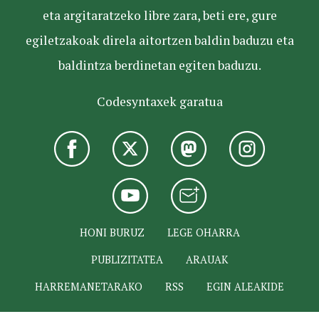
eta argitaratzeko libre zara, beti ere, gure
egiletzakoak direla aitortzen baldin baduzu eta
baldintza berdinetan egiten baduzu.
Codesyntaxek garatua
HONI BURUZ
LEGE OHARRA
PUBLIZITATEA
ARAUAK
HARREMANETARAKO
RSS
EGIN ALEAKIDE