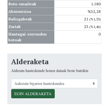
Boto-emaileak
1.580
Abstentzioa
%32,28
Baliogabeak
21
(%1,33)
Zuriak
23
(%1,46)
Hautagai-zerrenden
0
botoak
Alderaketa
Alderatu hauteskunde honen datuak beste batetkin
EGIN ALDERAKETA