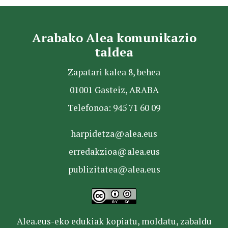
Arabako Alea komunikazio
taldea
Zapatari kalea 8, behea
01001 Gasteiz, ARABA
Telefonoa: 945 71 60 09
harpidetza@alea.eus
erredakzioa@alea.eus
publizitatea@alea.eus
Alea.eus-eko edukiak kopiatu, moldatu, zabaldu