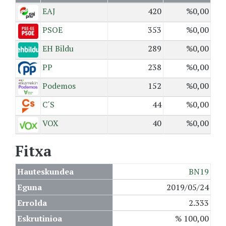
EAJ
420
%0,00
PSOE
353
%0,00
EH Bildu
289
%0,00
PP
238
%0,00
Podemos
152
%0,00
C´S
44
%0,00
VOX
40
%0,00
Fitxa
Hauteskundea
BN19
Eguna
2019/05/24
Errolda
2.333
Eskrutinioa
% 100,00