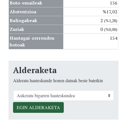
Boto-emaileak
156
Abstentzioa
%17,02
Baliogabeak
2
(%1,28)
Zuriak
0
(%0,00)
Hautagai-zerrenden
154
botoak
Alderaketa
Alderatu hauteskunde honen datuak beste batetkin
EGIN ALDERAKETA