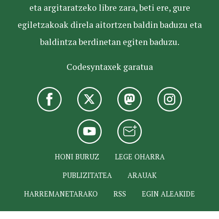
eta argitaratzeko libre zara, beti ere, gure
egiletzakoak direla aitortzen baldin baduzu eta
baldintza berdinetan egiten baduzu.
Codesyntaxek garatua
HONI BURUZ
LEGE OHARRA
PUBLIZITATEA
ARAUAK
HARREMANETARAKO
RSS
EGIN ALEAKIDE