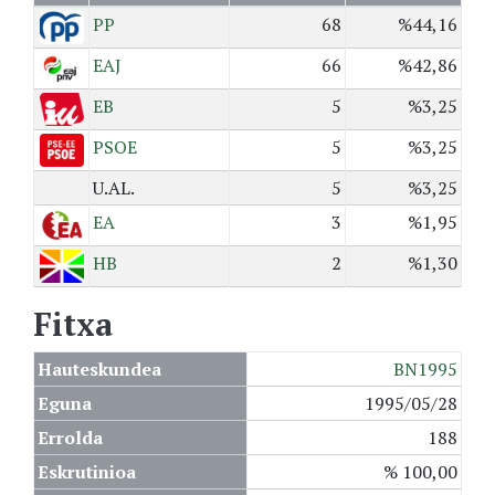
PP
68
%44,16
EAJ
66
%42,86
EB
5
%3,25
PSOE
5
%3,25
U.AL.
5
%3,25
EA
3
%1,95
HB
2
%1,30
Fitxa
Hauteskundea
BN1995
Eguna
1995/05/28
Errolda
188
Eskrutinioa
% 100,00