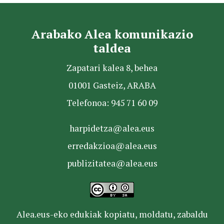
Arabako Alea komunikazio
taldea
Zapatari kalea 8, behea
01001 Gasteiz, ARABA
Telefonoa: 945 71 60 09
harpidetza@alea.eus
erredakzioa@alea.eus
publizitatea@alea.eus
Alea.eus-eko edukiak kopiatu, moldatu, zabaldu