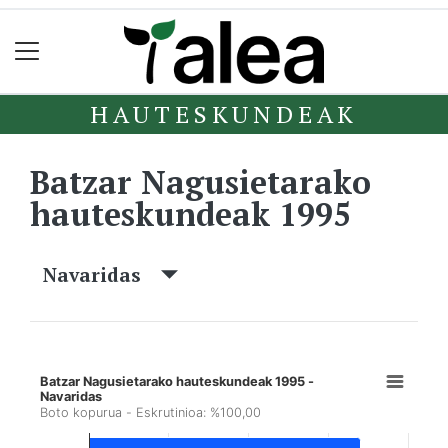
HAUTESKUNDEAK
Batzar Nagusietarako
hauteskundeak 1995
Navaridas
Batzar Nagusietarako hauteskundeak 1995 -
Navaridas
Boto kopurua - Eskrutinioa: %100,00