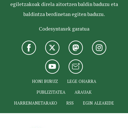
egiletzakoak direla aitortzen baldin baduzu eta
baldintza berdinetan egiten baduzu.
Codesyntaxek garatua
HONI BURUZ
LEGE OHARRA
PUBLIZITATEA
ARAUAK
HARREMANETARAKO
RSS
EGIN ALEAKIDE