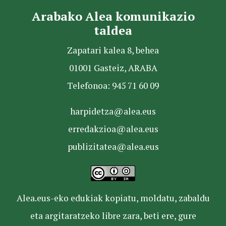
Arabako Alea komunikazio
taldea
Zapatari kalea 8, behea
01001 Gasteiz, ARABA
Telefonoa: 945 71 60 09
harpidetza@alea.eus
erredakzioa@alea.eus
publizitatea@alea.eus
Alea.eus-eko edukiak kopiatu, moldatu, zabaldu
eta argitaratzeko libre zara, beti ere, gure