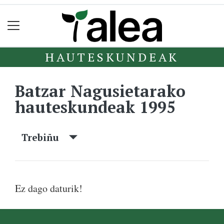
HAUTESKUNDEAK
Batzar Nagusietarako
hauteskundeak 1995
Trebiñu
Ez dago daturik!