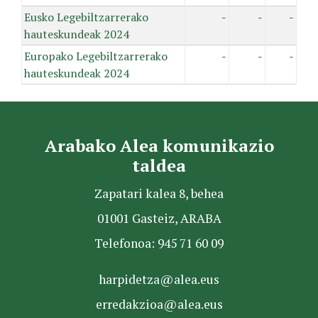
Eusko Legebiltzarrerako
-
-
-
hauteskundeak 2024
Europako Legebiltzarrerako
-
-
-
hauteskundeak 2024
Arabako Alea komunikazio
taldea
Zapatari kalea 8, behea
01001 Gasteiz, ARABA
Telefonoa: 945 71 60 09
harpidetza@alea.eus
erredakzioa@alea.eus