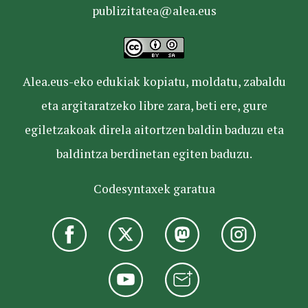
publizitatea@alea.eus
Alea.eus-eko edukiak kopiatu, moldatu, zabaldu
eta argitaratzeko libre zara, beti ere, gure
egiletzakoak direla aitortzen baldin baduzu eta
baldintza berdinetan egiten baduzu.
Codesyntaxek garatua