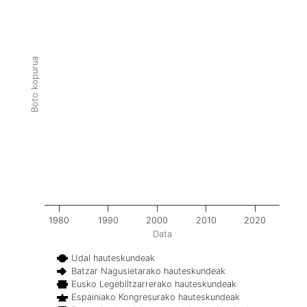
Boto kopurua
1980
1990
2000
2010
2020
Data
Udal hauteskundeak
Batzar Nagusietarako hauteskundeak
Eusko Legebiltzarrerako hauteskundeak
Espainiako Kongresurako hauteskundeak