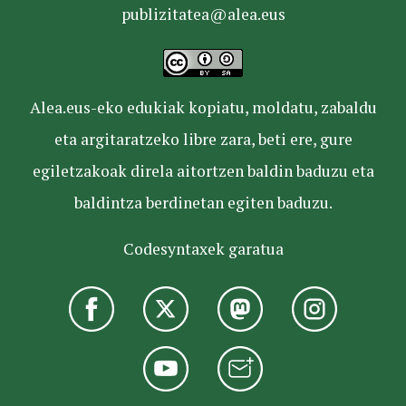
publizitatea@alea.eus
Alea.eus-eko edukiak kopiatu, moldatu, zabaldu
eta argitaratzeko libre zara, beti ere, gure
egiletzakoak direla aitortzen baldin baduzu eta
baldintza berdinetan egiten baduzu.
Codesyntaxek garatua