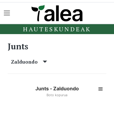
HAUTESKUNDEAK
Junts
Zalduondo
Junts - Zalduondo
Boto kopurua