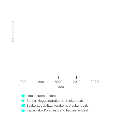
Boto kopurua
1980
1990
2000
2010
2020
Data
Udal hauteskundeak
Batzar Nagusietarako hauteskundeak
Eusko Legebiltzarrerako hauteskundeak
Espainiako Kongresurako hauteskundeak