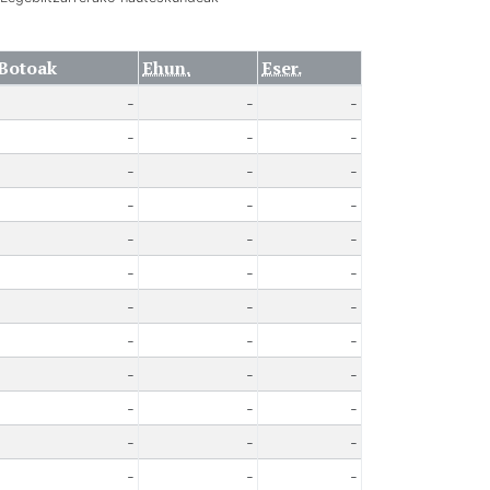
Botoak
Ehun.
Eser.
-
-
-
-
-
-
-
-
-
-
-
-
-
-
-
-
-
-
-
-
-
-
-
-
-
-
-
-
-
-
-
-
-
-
-
-