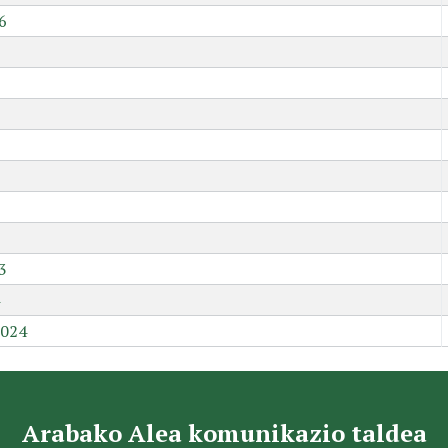
6
9
3
2024
Arabako Alea komunikazio taldea