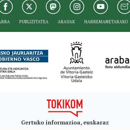
ARRA
PUBLIZITATEA
ARAUAK
HARREMANETARAKO
Gertuko informazioa, euskaraz