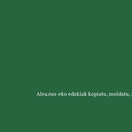
Alea.eus-eko edukiak kopiatu, moldatu, za