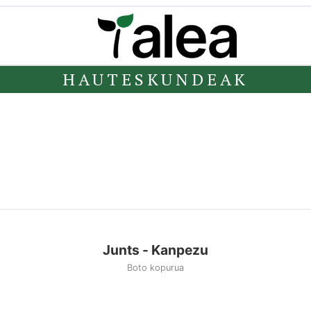
HAUTESKUNDEAK
Junts - Kanpezu
Boto kopurua