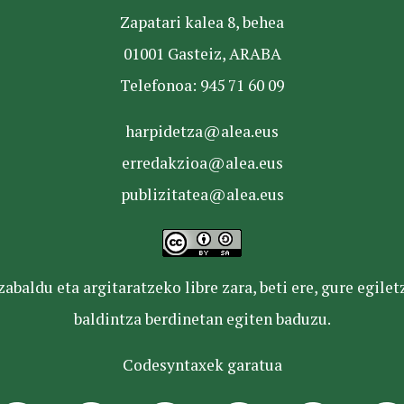
Zapatari kalea 8, behea
01001 Gasteiz, ARABA
Telefonoa: 945 71 60 09
harpidetza@alea.eus
erredakzioa@alea.eus
publizitatea@alea.eus
baldu eta argitaratzeko libre zara, beti ere, gure egile
baldintza berdinetan egiten baduzu.
Codesyntaxek garatua