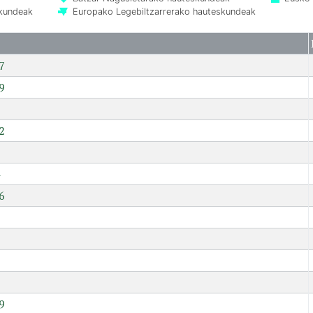
skundeak
Europako Legebiltzarrerako hauteskundeak
7
9
2
6
7
9
9