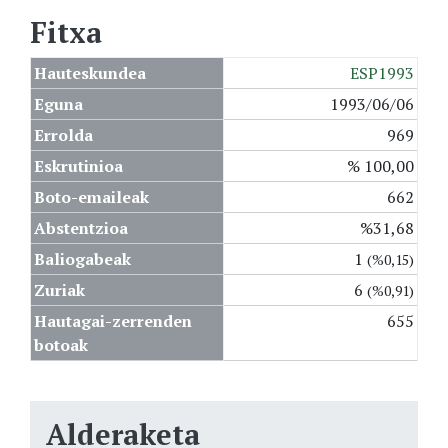
Fitxa
Hauteskundea
ESP1993
Eguna
1993/06/06
Errolda
969
Eskrutinioa
% 100,00
Boto-emaileak
662
Abstentzioa
%31,68
Baliogabeak
1
(%0,15)
Zuriak
6
(%0,91)
Hautagai-zerrenden
655
botoak
Alderaketa