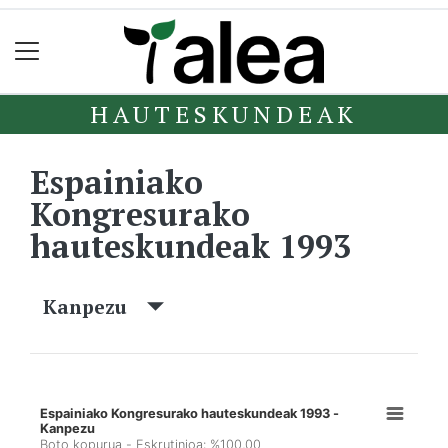
HAUTESKUNDEAK
Espainiako
Kongresurako
hauteskundeak 1993
Kanpezu
Espainiako Kongresurako hauteskundeak 1993 -
Kanpezu
Boto kopurua - Eskrutinioa: %100,00