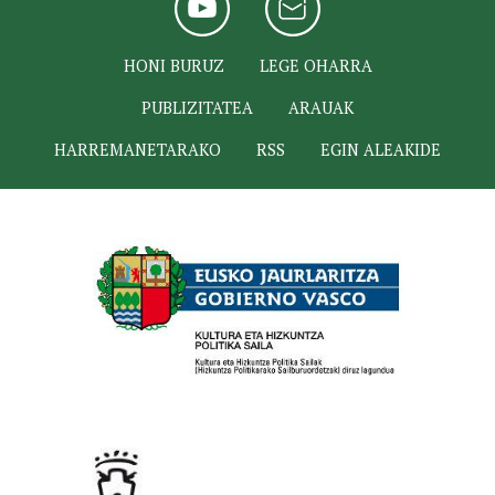
HONI BURUZ
LEGE OHARRA
PUBLIZITATEA
ARAUAK
HARREMANETARAKO
RSS
EGIN ALEAKIDE