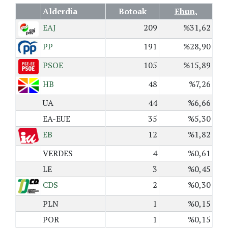
Alderdia
Botoak
Ehun.
EAJ
209
%31,62
PP
191
%28,90
PSOE
105
%15,89
HB
48
%7,26
UA
44
%6,66
EA-EUE
35
%5,30
EB
12
%1,82
VERDES
4
%0,61
LE
3
%0,45
CDS
2
%0,30
PLN
1
%0,15
POR
1
%0,15