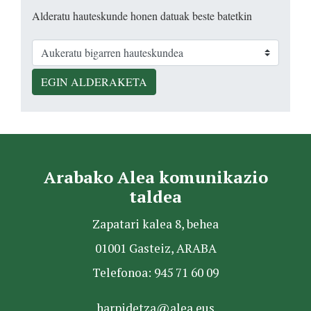
Alderatu hauteskunde honen datuak beste batetkin
EGIN ALDERAKETA
Arabako Alea komunikazio
taldea
Zapatari kalea 8, behea
01001 Gasteiz, ARABA
Telefonoa: 945 71 60 09
harpidetza@alea.eus