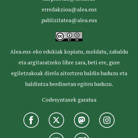
erredakzioa@alea.eus
publizitatea@alea.eus
Alea.eus-eko edukiak kopiatu, moldatu, zabaldu
eta argitaratzeko libre zara, beti ere, gure
egiletzakoak direla aitortzen baldin baduzu eta
baldintza berdinetan egiten baduzu.
Codesyntaxek garatua