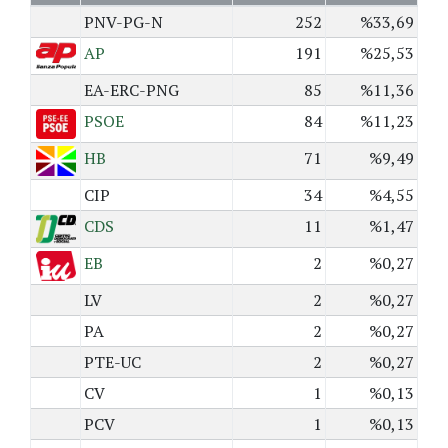
PNV-PG-N
252
%33,69
AP
191
%25,53
EA-ERC-PNG
85
%11,36
PSOE
84
%11,23
HB
71
%9,49
CIP
34
%4,55
CDS
11
%1,47
EB
2
%0,27
LV
2
%0,27
PA
2
%0,27
PTE-UC
2
%0,27
CV
1
%0,13
PCV
1
%0,13