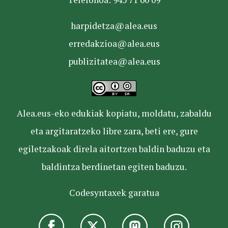
harpidetza@alea.eus
erredakzioa@alea.eus
publizitatea@alea.eus
Alea.eus-eko edukiak kopiatu, moldatu, zabaldu
eta argitaratzeko libre zara, beti ere, gure
egiletzakoak direla aitortzen baldin baduzu eta
baldintza berdinetan egiten baduzu.
Codesyntaxek garatua