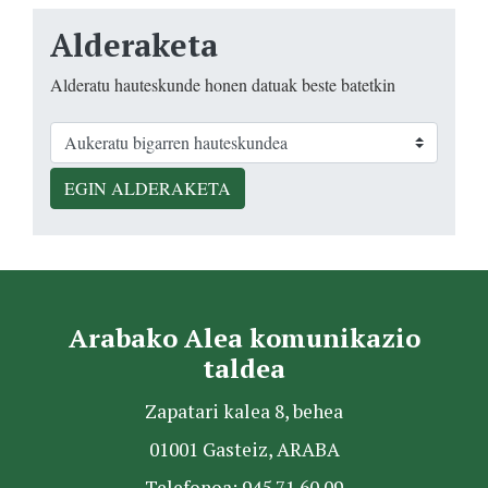
Alderaketa
Alderatu hauteskunde honen datuak beste batetkin
EGIN ALDERAKETA
Arabako Alea komunikazio
taldea
Zapatari kalea 8, behea
01001 Gasteiz, ARABA
Telefonoa: 945 71 60 09