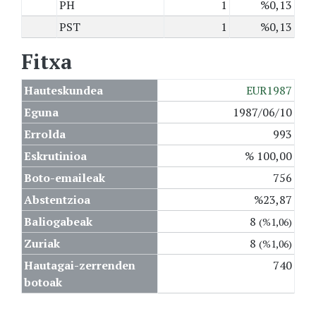
PH
1
%0,13
PST
1
%0,13
Fitxa
Hauteskundea
EUR1987
Eguna
1987/06/10
Errolda
993
Eskrutinioa
% 100,00
Boto-emaileak
756
Abstentzioa
%23,87
Baliogabeak
8
(%1,06)
Zuriak
8
(%1,06)
Hautagai-zerrenden
740
botoak