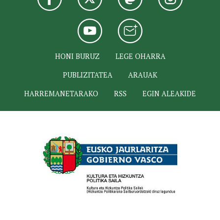
HONI BURUZ
LEGE OHARRA
PUBLIZITATEA
ARAUAK
HARREMANETARAKO
RSS
EGIN ALEAKIDE