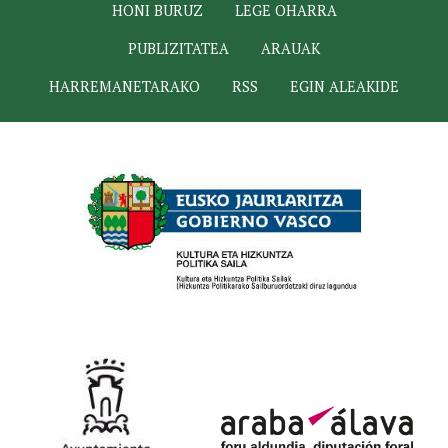
HONI BURUZ
LEGE OHARRA
PUBLIZITATEA
ARAUAK
HARREMANETARAKO
RSS
EGIN ALEAKIDE