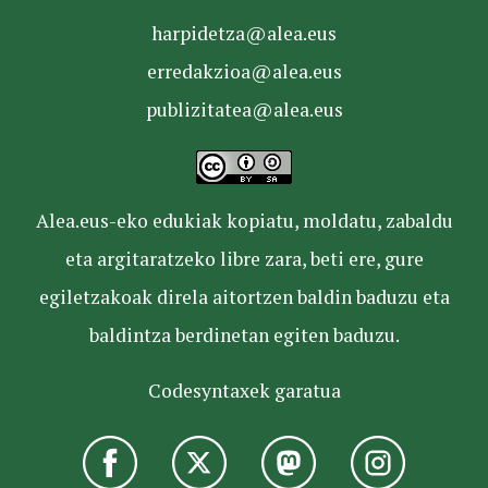
harpidetza@alea.eus
erredakzioa@alea.eus
publizitatea@alea.eus
Alea.eus-eko edukiak kopiatu, moldatu, zabaldu
eta argitaratzeko libre zara, beti ere, gure
egiletzakoak direla aitortzen baldin baduzu eta
baldintza berdinetan egiten baduzu.
Codesyntaxek garatua