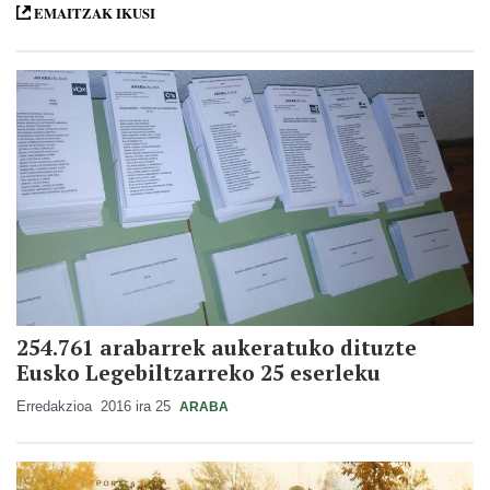
EMAITZAK IKUSI
254.761 arabarrek aukeratuko dituzte
Eusko Legebiltzarreko 25 eserleku
Erredakzioa
2016 ira 25
ARABA