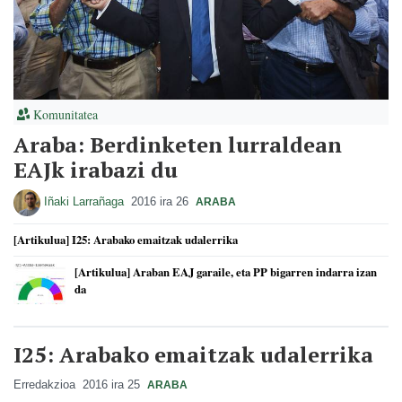
Komunitatea
Araba: Berdinketen lurraldean
EAJk irabazi du
Iñaki Larrañaga
2016 ira 26
ARABA
[Artikulua] I25: Arabako emaitzak udalerrika
[Artikulua] Araban EAJ garaile, eta PP bigarren indarra izan
da
I25: Arabako emaitzak udalerrika
Erredakzioa
2016 ira 25
ARABA