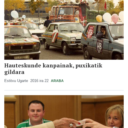
Hauteskunde kanpainak, puxikatik
gildara
Estitxu Ugarte
2016 ira 22
ARABA