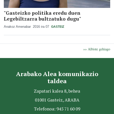
"Gasteizko politika eredu duen
Legebiltzarra bultzatuko dugu"
Anakoz Amenabar
2016 ira 07
GASTEIZ
»» Albiste gehiago
Arabako Alea komunikazio
taldea
Zapatari kalea 8, behea
01001 Gasteiz, ARABA
Telefonoa: 945 71 60 09