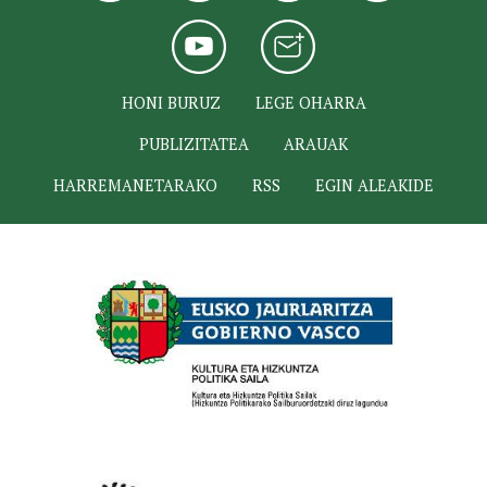
HONI BURUZ
LEGE OHARRA
PUBLIZITATEA
ARAUAK
HARREMANETARAKO
RSS
EGIN ALEAKIDE