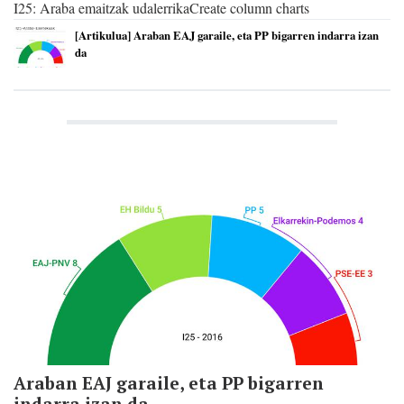
I25: Araba emaitzak udalerrikaCreate column charts
[Artikulua] Araban EAJ garaile, eta PP bigarren indarra izan
da
Araban EAJ garaile, eta PP bigarren
indarra izan da