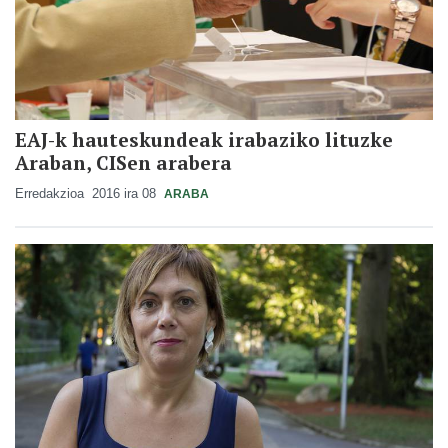
EAJ-k hauteskundeak irabaziko lituzke
Araban, CISen arabera
Erredakzioa
2016 ira 08
ARABA