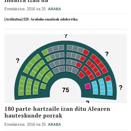
Erredakzioa
2016 ira 25
ARABA
[Artikulua] I25: Arabako emaitzak udalerrika
180 parte-hartzaile izan ditu Alearen
hauteskunde porrak
Erredakzioa
2016 ira 25
ARABA