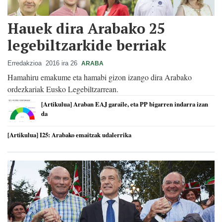
Hauek dira Arabako 25
legebiltzarkide berriak
Erredakzioa
2016 ira 26
ARABA
Hamahiru emakume eta hamabi gizon izango dira Arabako
ordezkariak Eusko Legebiltzarrean.
[Artikulua] Araban EAJ garaile, eta PP bigarren indarra izan
da
[Artikulua] I25: Arabako emaitzak udalerrika