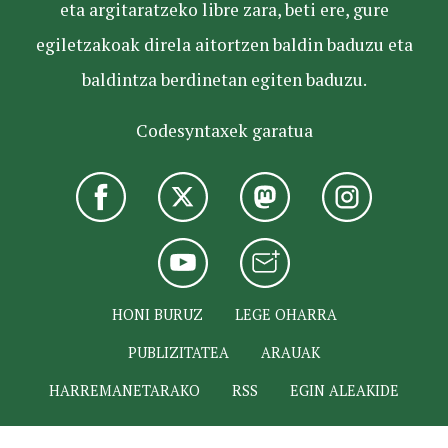
eta argitaratzeko libre zara, beti ere, gure
egiletzakoak direla aitortzen baldin baduzu eta
baldintza berdinetan egiten baduzu.
Codesyntaxek garatua
HONI BURUZ
LEGE OHARRA
PUBLIZITATEA
ARAUAK
HARREMANETARAKO
RSS
EGIN ALEAKIDE