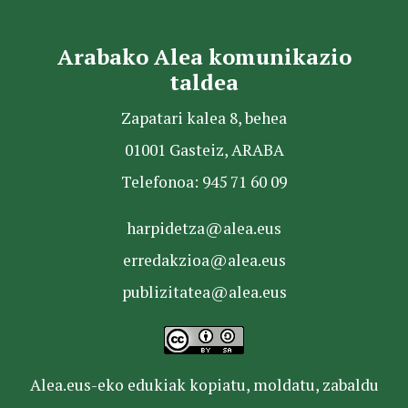
Arabako Alea komunikazio
taldea
Zapatari kalea 8, behea
01001 Gasteiz, ARABA
Telefonoa: 945 71 60 09
harpidetza@alea.eus
erredakzioa@alea.eus
publizitatea@alea.eus
Alea.eus-eko edukiak kopiatu, moldatu, zabaldu