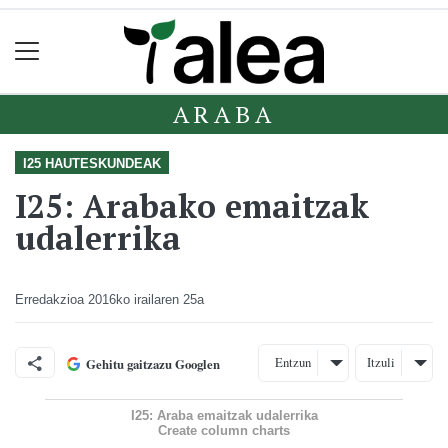
ARABA
I25 HAUTESKUNDEAK
I25: Arabako emaitzak
udalerrika
Erredakzioa
2016ko irailaren 25a
Entzun
Itzuli
Gehitu gaitzazu Googlen
I25: Araba emaitzak udalerrika
Create column charts