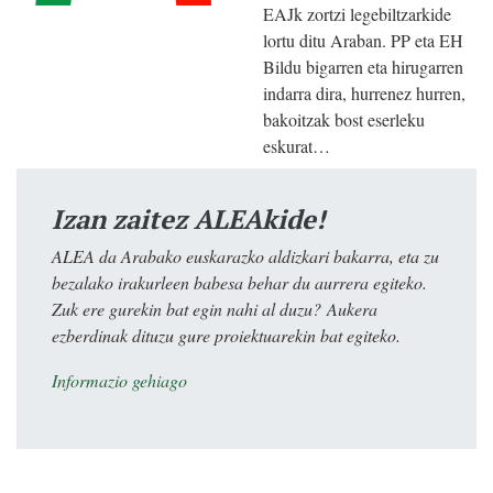
EAJk zortzi legebiltzarkide
lortu ditu Araban. PP eta EH
Bildu bigarren eta hirugarren
indarra dira, hurrenez hurren,
bakoitzak bost eserleku
eskurat…
Izan zaitez ALEAkide!
ALEA da Arabako euskarazko aldizkari bakarra, eta zu
bezalako irakurleen babesa behar du aurrera egiteko.
Zuk ere gurekin bat egin nahi al duzu? Aukera
ezberdinak dituzu gure proiektuarekin bat egiteko.
Informazio gehiago