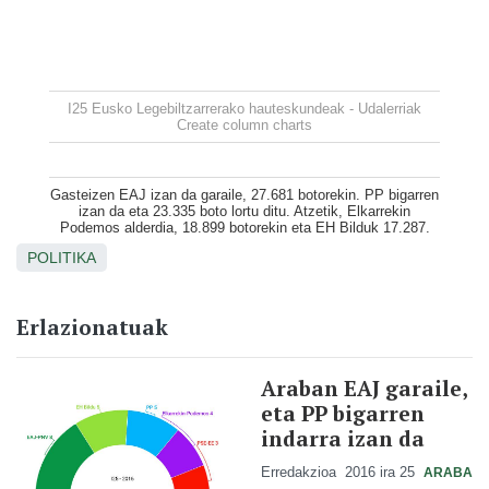
I25 Eusko Legebiltzarrerako hauteskundeak - Udalerriak
Create column charts
Gasteizen EAJ izan da garaile, 27.681 botorekin. PP bigarren
izan da eta 23.335 boto lortu ditu. Atzetik, Elkarrekin
Podemos alderdia, 18.899 botorekin eta EH Bilduk 17.287.
POLITIKA
Erlazionatuak
Araban EAJ garaile,
eta PP bigarren
indarra izan da
Erredakzioa
2016 ira 25
ARABA