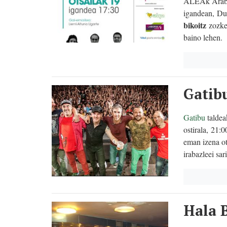
ALEAk Arabak
igandean,
Du
bikoitz
zozket
baino lehen.
Gatib
Gatibu
taldea
ostirala, 21:
eman izena ot
irabazleei sar
Hala B