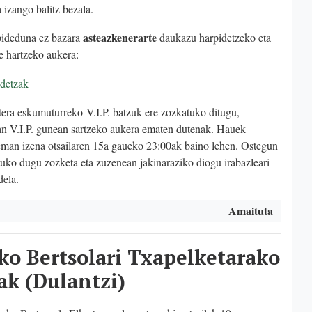
izango balitz bezala.
asteazkenerarte
pideduna ez bazara
daukazu harpidetzeko eta
e hartzeko aukera:
idetzak
tera
eskumuturreko
V.I.P. batzuk ere zozkatuko ditugu,
an V.I.P. gunean sartzeko aukera ematen dutenak. Hauek
eman izena otsailaren 15a gaueko 23:00ak baino lehen. Ostegun
uko dugu zozketa eta zuzenean jakinaraziko diogu irabazleari
dela.
Amaituta
ko Bertsolari Txapelketarako
ak (Dulantzi)