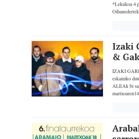
*Lekukoa 4 p
Oihanederreko
Izaki 
& Gak
IZAKI GARDE
eskainiko du
ALEAk bi sarr
martxoaren14
Araba
sarre