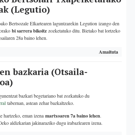
ak (Legutio)
o Bertsozale Elkartearen laguntzarekin Legution
izango den
bi sarrera bikoitz
korako
zozketatuko ditu. Bietako bat lortzeko
sailaren 28a baino lehen.
Amaituta
en bazkaria (Otsaila-
oa)
unentzat bazkari begetariano bat zozkatuko du
rral
tabernan, astean zehar bazkaltzeko.
martxoaren 7a baino lehen
te hartzeko, eman izena
.
eko aldizkarian jakinaraziko dugu irabazlearen izena.