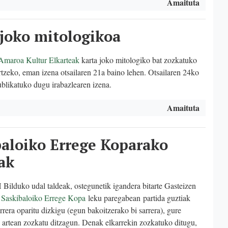
Amaituta
 joko mitologikoa
Amaroa Kultur Elkarteak
karta joko mitologiko bat zozkatuko
ortzeko, eman izena otsailaren 21a baino lehen. Otsailaren 24ko
ublikatuko dugu irabazlearen izena.
Amaituta
baloiko Errege Koparako
ak
Bilduko udal taldeak, ostegunetik igandera bitarte Gasteizen
n
Saskibaloiko Errege Kopa
leku paregabean partida guztiak
rrera oparitu dizkigu (egun bakoitzerako bi sarrera), gure
artean zozkatu ditzagun. Denak elkarrekin zozkatuko ditugu,