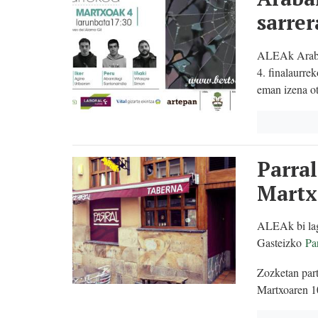
sarrer
ALEAk Arabak
4. finalaurre
eman izena ot
Parral
Martx
ALEAk bi lag
Gasteizko
Pa
Zozketan par
Martxoaren 10