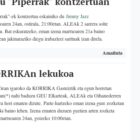
xu "Piperrak" kontzertuan
rrak"-ek kontzertua eskainiko du
Jimmy Jazz
oaren 24an, ostirala, 21:00etan. ALEAk 2 sarrera solte
u. Bat eskuratzeko, eman izena martxoaren 21a baino
an jakinaraziko diegu irabazleei sarituak izan direla.
Amaituta
ORRIKAn lekukoa
0ean igaroko da KORRIKA Gasteiztik eta egun horretan
an(*) nahi baduzu GEU Elkarteak, ALEAk eta Oihanederren
ra hori ematen dizute.
Parte-hartzeko eman izena gure zozketan
a baino lehen. Izena ematen duzuen guztien arten zozketa
martxoaren 24an, goizeko 10:00etan.