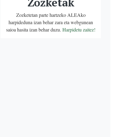
Zozketak
Zozketetan parte hartzeko ALEAko
harpideduna izan behar zara eta webgunean
saioa hasita izan behar duzu.
Harpidetu zaitez!