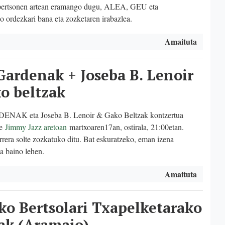
ertsonen artean eramango dugu, ALEA, GEU eta
 ordezkari bana eta zozketaren irabazlea.
Amaituta
Gardenak + Joseba B. Lenoir
o beltzak
NAK eta Joseba B. Lenoir & Gako Beltzak kontzertua
te
Jimmy Jazz aretoan
martxoaren17an, ostirala, 21:00etan.
era solte zozkatuko ditu. Bat eskuratzeko, eman izena
a baino lehen.
Amaituta
ko Bertsolari Txapelketarako
rak (Aramaio)