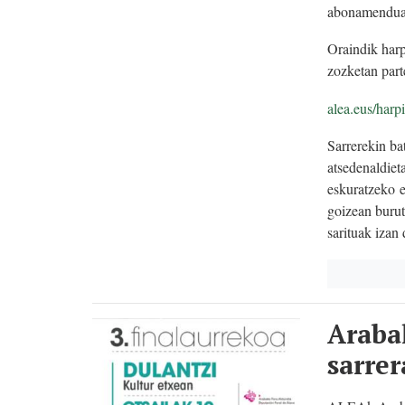
abonamendua 
Oraindik har
zozketan part
alea.eus/harp
Sarrerekin ba
atsedenaldiet
eskuratzeko 
goizean burut
sarituak izan 
Araba
sarrer