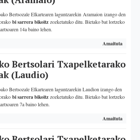
o Bertsozale Elkartearen laguntzarekin Aramaion
izango den
bi sarrera bikoitz
korako
zozketatuko ditu. Bietako bat lortzeko
artxoaren 14a baino lehen.
Amaituta
ko Bertsolari Txapelketarako
ak (Laudio)
o Bertsozale Elkartearen laguntzarekin Laudion izango den
bi sarrera bikoitz
korako
zozketatuko ditu. Bietako bat lortzeko
artxoaren 7a baino lehen.
Amaituta
ko Bertsolari Txapelketarako