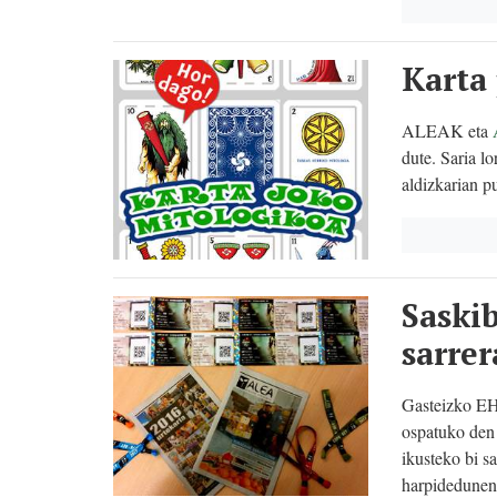
Karta
ALEAK eta
dute. Saria l
aldizkarian p
Saski
sarrer
Gasteizko EH 
ospatuko de
ikusteko bi sa
harpidedunen 