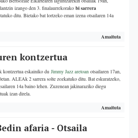
o Bertsozale Elkartearen laguntzarekin otsailak 19an,
bi sarrera
lantzin
izango den 3. finalaurrekorako
atuko ditu. Bietako bat lortzeko eman izena otsailaren 14a
Amaituta
uren kontzertua
k kontzertua eskainiko du
Jimmy Jazz aretoan
otsailaren 17an,
00etan. ALEAk 2 sarrera solte zozkatuko ditu. Bat eskuratzeko,
sailaren 14a baino lehen. Zuzenean jakinaraziko diegu
ituak izan direla.
Amaituta
edin afaria - Otsaila