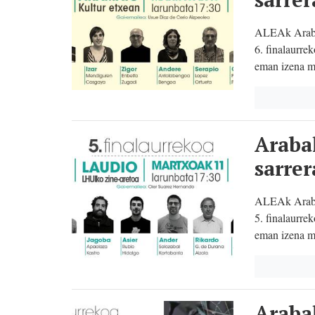
ALEAk Arabak
6. finalaurre
eman izena m
Araba
sarrer
ALEAk Arabak
5. finalaurre
eman izena m
Araba