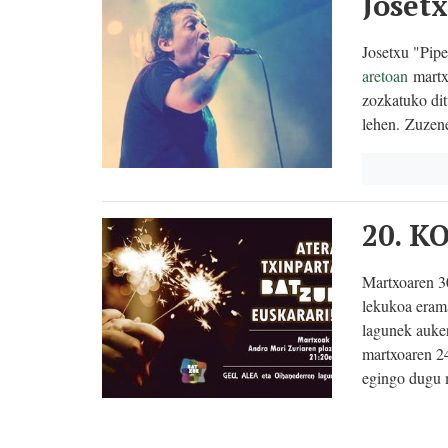
Joset
Josetxu "Pipe
aretoan
martx
zozkatuko dit
lehen. Zuzene
20. K
Martxoaren 3
lekukoa eram
lagunek auke
martxoaren 24
egingo dugu 