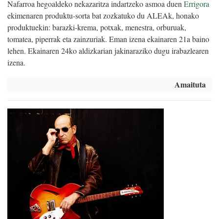
Nafarroa hegoaldeko nekazaritza indartzeko asmoa duen
Errigora
ekimenaren produktu-sorta bat zozkatuko du ALEAk, honako
produktuekin: barazki-krema, potxak, menestra, orburuak,
tomatea, piperrak eta zainzuriak. Eman izena ekainaren 21a baino
lehen. Ekainaren 24ko aldizkarian jakinaraziko dugu irabazlearen
izena.
Amaituta