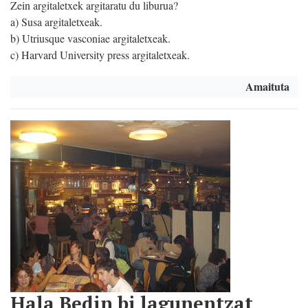
Zein argitaletxek argitaratu du liburua?
a) Susa argitaletxeak.
b) Utriusque vasconiae argitaletxeak.
c) Harvard University press argitaletxeak.
Amaituta
Hala Bedin bi lagunentzat