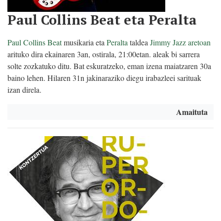
Paul Collins Beat eta Peralta
Paul Collins Beat
musikaria eta
Peralta
taldea
Jimmy Jazz aretoan
arituko dira ekainaren 3an, ostirala, 21:00etan. aleak bi sarrera
solte zozkatuko ditu. Bat eskuratzeko, eman izena maiatzaren 30a
baino lehen. Hilaren 31n jakinaraziko diegu irabazleei sarituak
izan direla.
Amaituta