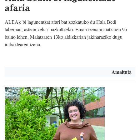
afaria
ALEAk
bi lagunentzat
afari bat zozkatuko du
Hala Bedi
tabernan, astean zehar bazkaltzeko. Eman izena
maiatzaren 9a
baino lehen. Maiatzaren 13ko aldizkarian jakinaraziko dugu
irabazlearen izena.
Amaituta