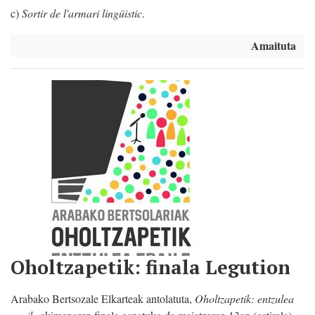
c)
Sortir de l'armari lingüistic
.
Amaituta
Oholtzapetik: finala Legution
Arabako Bertsozale Elkarteak antolatuta,
Oholtzapetik: entzulea