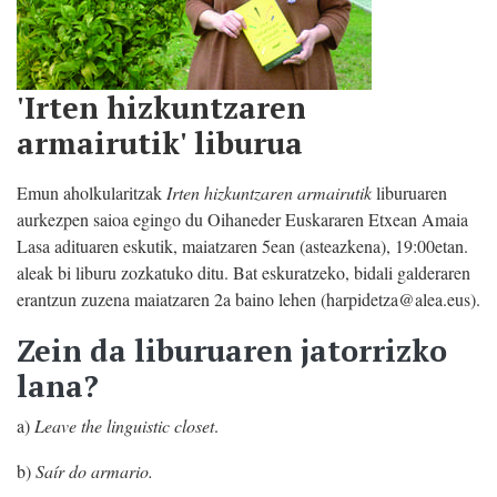
'Irten hizkuntzaren
armairutik' liburua
Emun aholkularitzak
Irten hizkuntzaren armairutik
liburuaren
aurkezpen saioa egingo du Oihaneder Euskararen Etxean Amaia
Lasa adituaren eskutik, maiatzaren 5ean (asteazkena), 19:00etan.
aleak
bi liburu
zozkatuko ditu. Bat eskuratzeko, bidali galderaren
erantzun zuzena maiatzaren 2a baino lehen (harpidetza@alea.eus).
Zein da liburuaren jatorrizko
lana?
a)
Leave the linguistic closet
.
b)
Saír do armario.