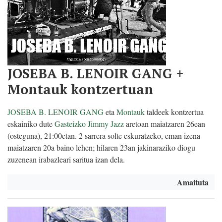
JOSEBA B. LENOIR GANG +
Montauk kontzertuan
JOSEBA B. LENOIR GANG
eta
Montauk
taldeek kontzertua
eskainiko dute
Gasteizko Jimmy Jazz
aretoan maiatzaren 26ean
(osteguna), 21:00etan. 2 sarrera solte eskuratzeko, eman izena
maiatzaren 20a baino lehen; hilaren 23an jakinaraziko diogu
zuzenean irabazleari saritua izan dela.
Amaituta