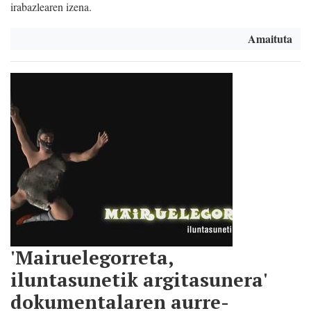
irabazlearen izena.
Amaituta
'Mairuelegorreta,
iluntasunetik argitasunera'
dokumentalaren aurre-