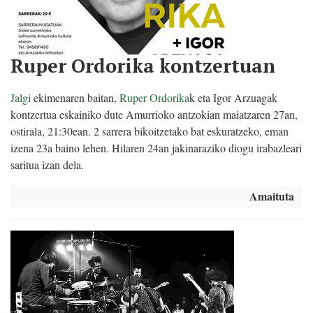
Ruper Ordorika kontzertuan
Jalgi
ekimenaren baitan,
Ruper Ordorika
k eta Igor Arzuagak
kontzertua eskainiko dute Amurrioko antzokian maiatzaren 27an,
ostirala, 21:30ean. 2 sarrera bikoitzetako bat eskuratzeko, eman
izena 23a baino lehen. Hilaren 24an jakinaraziko diogu irabazleari
saritua izan dela.
Amaituta