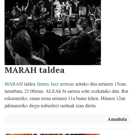
MARAH taldea
MARAH
taldea
Jimmy Jazz aretoan
arituko dira urriaren 15ean,
larunbata, 21:00etan. ALEAk bi sarrera solte zozkatuko ditu. Bat
eskuratzeko, eman izena urriaren 11a baino lehen. Hilaren 12an
jakinaraziko diegu irabazleei sarituak izan direla.
Amaituta