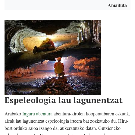
Amaituta
Espeleologia lau lagunentzat
Arabako
Inguru abentura
abentura-kirolen kooperatibaren eskutik,
aleak lau lagunentzat espeleologia irteera bat zozkatuko du. Hiru-
bost orduko saioa izango da, aukeratutako datan. Gutxieneko