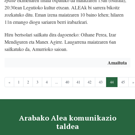
epaile
ekimenaren finala ospatuko da
maiatzaren 13an
(ostirala),
20:30ean Legutioko kultur etxean. ALEAk bi sarrera bikoitz
zozkatuko ditu. Eman izena
maiatzaren 10
baino lehen; hilaren
11n emango diogu sariaren berri irabazleari.
Hiru
bertsolari sailkatu dira dagoeneko: Oihane Perea, Izar
Mendiguren eta Manex Agirre. Laugarrena maiatzaren 6an
sailkatuko da, Amurrioko saioan.
Amaituta
«
1
2
3
4
...
40
41
42
43
44
45
»
Arabako Alea komunikazio
taldea