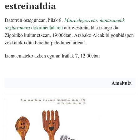
estreinaldia
Datorren ostegunean, hilak 8,
Mairuelegorreta: iluntasunetik
argitasunera
dokumentalaren
aurre-estreinaldia izango da
Zigoitiko kultur etxean, 19:00etan. Arabako Aleak bi gonbidapen
zozkatuko ditu bere harpidedunen artean.
Izena emateko azken eguna: Irailak 7, 12:00etan
Amaituta