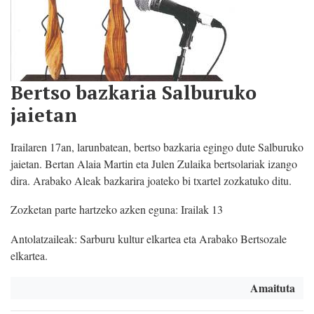
Bertso bazkaria Salburuko
jaietan
Irailaren 17an, larunbatean, bertso bazkaria egingo dute Salburuko
jaietan. Bertan Alaia Martin eta Julen Zulaika bertsolariak izango
dira. Arabako Aleak bazkarira joateko bi txartel zozkatuko ditu.
Zozketan parte hartzeko azken eguna: Irailak 13
Antolatzaileak: Sarburu kultur elkartea eta Arabako Bertsozale
elkartea.
Amaituta