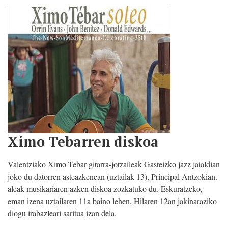
Ximo Tebarren diskoa
Valentziako Ximo Tebar gitarra-jotzaileak Gasteizko jazz jaialdian
joko du datorren asteazkenean (uztailak 13), Principal Antzokian.
aleak musikariaren azken diskoa zozkatuko du. Eskuratzeko,
eman izena uztailaren 11a baino lehen. Hilaren 12an jakinaraziko
diogu irabazleari saritua izan dela.