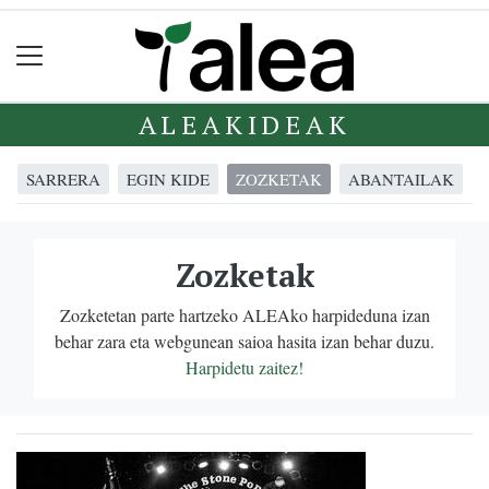
ALEAKIDEAK
SARRERA
EGIN KIDE
ZOZKETAK
ABANTAILAK
Zozketak
Zozketetan parte hartzeko ALEAko harpideduna izan
behar zara eta webgunean saioa hasita izan behar duzu.
Harpidetu zaitez!