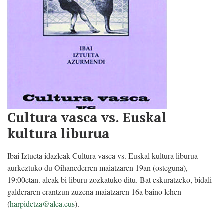
Cultura vasca vs. Euskal
kultura liburua
Ibai Iztueta idazleak Cultura vasca vs. Euskal kultura liburua
aurkeztuko du Oihanederren maiatzaren 19an (osteguna),
19:00etan. aleak bi liburu zozkatuko ditu. Bat eskuratzeko, bidali
galderaren erantzun zuzena maiatzaren 16a baino lehen
(
harpidetza@alea.eus
).