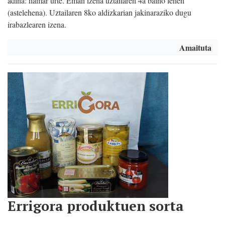
adina: hamar urte. Eman izena uztailaren 4a baino lehen
(astelehena). Uztailaren 8ko aldizkarian jakinaraziko dugu
irabazlearen izena.
Amaituta
Errigora produktuen sorta