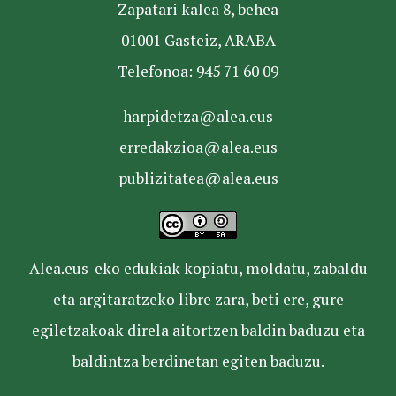
Zapatari kalea 8, behea
01001 Gasteiz, ARABA
Telefonoa: 945 71 60 09
harpidetza@alea.eus
erredakzioa@alea.eus
publizitatea@alea.eus
Alea.eus-eko edukiak kopiatu, moldatu, zabaldu
eta argitaratzeko libre zara, beti ere, gure
egiletzakoak direla aitortzen baldin baduzu eta
baldintza berdinetan egiten baduzu.