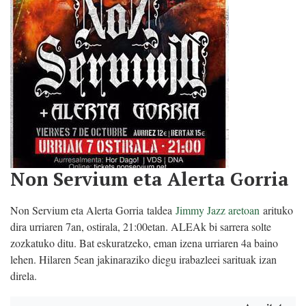
Non Servium eta Alerta Gorria
Non Servium eta Alerta Gorria
taldea
Jimmy Jazz aretoan
arituko
dira urriaren 7an, ostirala, 21:00etan. ALEAk bi sarrera solte
zozkatuko ditu. Bat eskuratzeko, eman izena urriaren 4a baino
lehen. Hilaren 5ean jakinaraziko diegu irabazleei sarituak izan
direla.