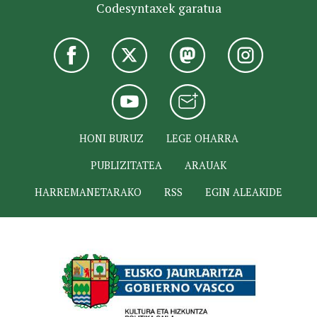
Codesyntaxek garatua
HONI BURUZ
LEGE OHARRA
PUBLIZITATEA
ARAUAK
HARREMANETARAKO
RSS
EGIN ALEAKIDE