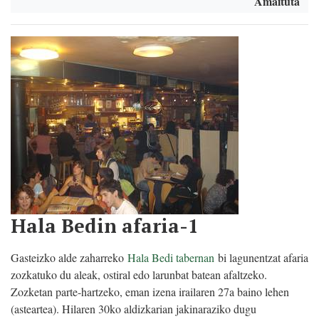
Amaituta
Hala Bedin afaria-1
Gasteizko alde zaharreko
Hala Bedi tabernan
bi lagunentzat afaria
zozkatuko du aleak, ostiral edo larunbat batean afaltzeko.
Zozketan parte-hartzeko, eman izena irailaren 27a baino lehen
(asteartea). Hilaren 30ko aldizkarian jakinaraziko dugu