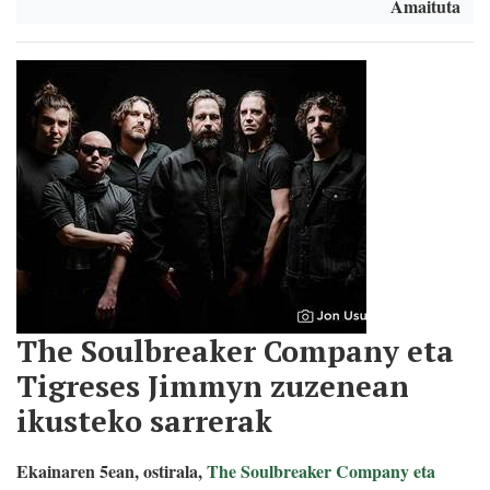
Amaituta
The Soulbreaker Company eta
Tigreses Jimmyn zuzenean
ikusteko sarrerak
Ekainaren 5ean, ostirala,
The Soulbreaker Company eta