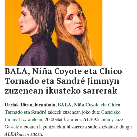
BALA, Niña Coyote eta Chico
Tornado eta Sandré Jimmyn
zuzenean ikusteko sarrerak
Urriak 10ean, larunbata,
BALA, Niña Coyote eta Chico
Tornado eta Sandré
taldeek zuzenean joko dute
Gasteizko
ALEA
Jimmy Jazz aretoan
, 20:00etatik aurrera.
k
Jimmy Jazz
bi sarrera solte
Gasteiz
aretoaren laguntzarekin
zozkatuko ditugu
ALEAkideen
artean.