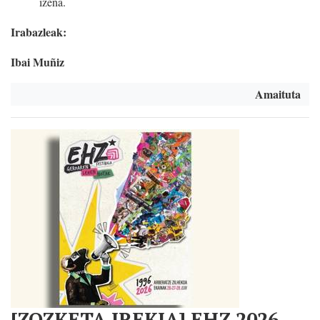
izena.
Irabazleak:
Ibai Muñiz
Amaituta
[ZOZKETA IREKIA] EHZ 2026