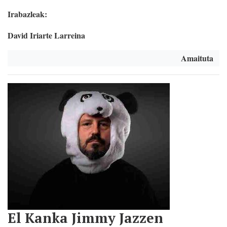
Irabazleak:
David Iriarte Larreina
Amaituta
El Kanka Jimmy Jazzen