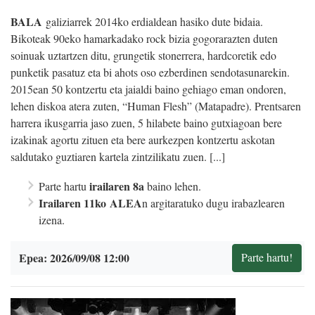
BALA
galiziarrek 2014ko erdialdean hasiko dute bidaia.
Bikoteak 90eko hamarkadako rock bizia gogorarazten duten
soinuak uztartzen ditu, grungetik stonerrera, hardcoretik edo
punketik pasatuz eta bi ahots oso ezberdinen sendotasunarekin.
2015ean 50 kontzertu eta jaialdi baino gehiago eman ondoren,
lehen diskoa atera zuten, “Human Flesh” (Matapadre). Prentsaren
harrera ikusgarria jaso zuen, 5 hilabete baino gutxiagoan bere
izakinak agortu zituen eta bere aurkezpen kontzertu askotan
saldutako guztiaren kartela zintzilikatu zuen. [...]
irailaren 8a
Parte hartu
baino lehen.
Irailaren 11
ko
ALEA
n argitaratuko dugu irabazlearen
izena.
Epea: 2026/09/08 12:00
Parte hartu!