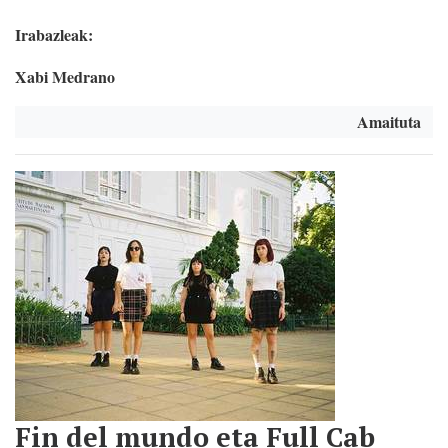
Irabazleak:
Xabi Medrano
Amaituta
Fin del mundo eta Full Cab