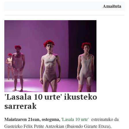
Amaituta
'Lasala 10 urte' ikusteko
sarrerak
Maiatzaren 21ean, osteguna,
'
Lasala 10 urte'
estreinatuko da
Gasteizko Félix Petite Antzokian (Ibaiondo Gizarte Etxea),