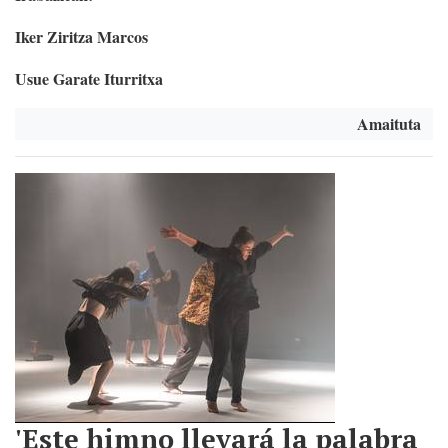
Iker Ziritza Marcos
Usue Garate Iturritxa
Amaituta
'Este himno llevará la palabra