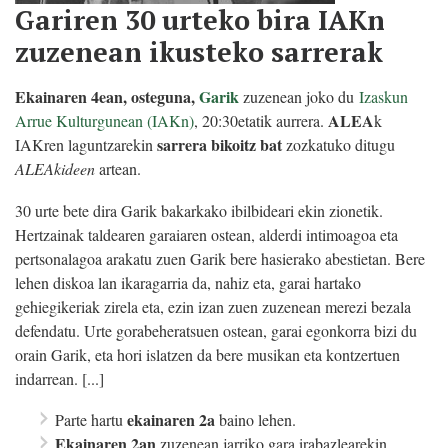
Gariren 30 urteko bira IAKn
zuzenean ikusteko sarrerak
Ekainaren 4ean, osteguna,
Garik
zuzenean joko du
Izaskun
ALEA
Arrue Kulturgunean (IAKn)
, 20:30etatik aurrera.
k
sarrera bikoitz bat
IAKren laguntzarekin
zozkatuko ditugu
ALEAkideen
artean.
30 urte bete dira Garik bakarkako ibilbideari ekin zionetik.
Hertzainak taldearen garaiaren ostean, alderdi intimoagoa eta
pertsonalagoa arakatu zuen Garik bere hasierako abestietan. Bere
lehen diskoa lan ikaragarria da, nahiz eta, garai hartako
gehiegikeriak zirela eta, ezin izan zuen zuzenean merezi bezala
defendatu. Urte gorabeheratsuen ostean, garai egonkorra bizi du
orain Garik, eta hori islatzen da bere musikan eta kontzertuen
indarrean. [...]
ekainaren 2a
Parte hartu
baino lehen.
Ekainaren 2an
zuzenean jarriko gara irabazlearekin