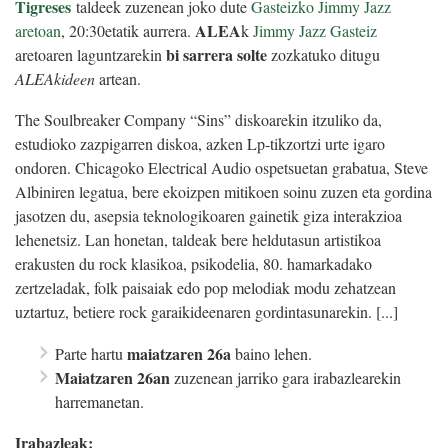
Tigreses
taldeek zuzenean joko dute
Gasteizko Jimmy Jazz
ALEA
aretoan
, 20:30etatik aurrera.
k
Jimmy Jazz Gasteiz
bi sarrera solte
aretoaren laguntzarekin
zozkatuko ditugu
ALEAkideen
artean.
The Soulbreaker Company “Sins” diskoarekin itzuliko da,
estudioko zazpigarren diskoa, azken Lp-tikzortzi urte igaro
ondoren. Chicagoko Electrical Audio ospetsuetan grabatua, Steve
Albiniren legatua, bere ekoizpen mitikoen soinu zuzen eta gordina
jasotzen du, asepsia teknologikoaren gainetik giza interakzioa
lehenetsiz. Lan honetan, taldeak bere heldutasun artistikoa
erakusten du rock klasikoa, psikodelia, 80. hamarkadako
zertzeladak, folk paisaiak edo pop melodiak modu zehatzean
uztartuz, betiere rock garaikideenaren gordintasunarekin. [...]
maiatzaren 26a
Parte hartu
baino lehen.
Maiatzaren 26an
zuzenean jarriko gara irabazlearekin
harremanetan.
Irabazleak: