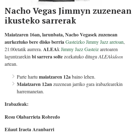
Nacho Vegas Jimmyn zuzenean
ikusteko sarrerak
Maiatzaren 16an, larunbata, Nacho Vegasek zuzenean
aurkeztuko bere disko berria
Gasteizko Jimmy Jazz aretoan
,
ALEA
21:00etatik aurrera.
k
Jimmy Jazz Gasteiz
aretoaren
bi sarrera solte
laguntzarekin
zozkatuko ditugu
ALEAkideen
artean.
maiatzaren 12a
Parte hartu
baino lehen.
Maiatzaren 12an
zuzenean jarriko gara irabazlearekin
harremanetan.
Irabazleak:
Resu Olabarrieta Robredo
Eñaut Iraeta Aranbarri