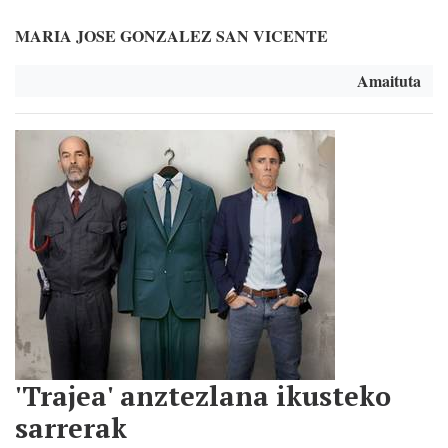
MARIA JOSE GONZALEZ SAN VICENTE
Amaituta
'Trajea' anztezlana ikusteko
sarrerak