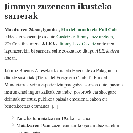
Jimmyn zuzenean ikusteko
sarrerak
Maiatzaren 24ean, igandea,
Fin del mundo eta Full Cab
e
taldeek zuzenean joko dut
Gasteizko Jimmy Jazz aretoan
,
ALEA
20:00etatik aurrera.
k
Jimmy Jazz Gasteiz
aretoaren
bi sarrera solte
laguntzarekin
zozkatuko ditugu
ALEAkideen
artean.
Jatorriz Buenos Airesekoak dira eta Hegoaldeko Patagonian
dituzte sustraiak (Tierra del Fuego eta Chubut). Fin del
Mundotarrek soinu esperientzia paregabea sortzen dute, pasarte
instrumental inguratzaileak eta indie, post-rock eta shoegaze
doinuak uztartuz, publikoa paisaia emozional sakon eta
benetakoetara eramanez. [...]
maiatzaren 19a
Parte hartu
baino lehen.
Maiatzaren 19an
zuzenean jarriko gara irabazlearekin
harremanetan.