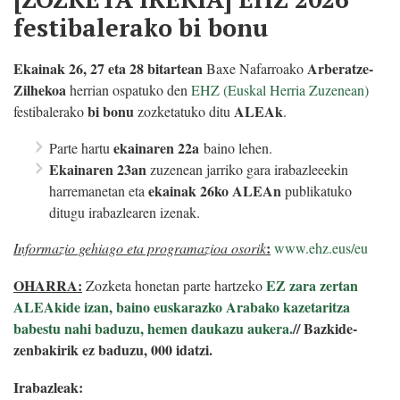
festibalerako bi bonu
Ekainak 26, 27 eta 28 bitartean
Arberatze-
Baxe Nafarroako
Zilhekoa
herrian ospatuko den
EHZ (Euskal Herria Zuzenean)
bi bonu
ALEAk
festibalerako
zozketatuko ditu
.
ekainaren 22a
Parte hartu
baino lehen.
Ekainaren 23an
zuzenean jarriko gara irabazleeekin
ekainak 26ko
ALEAn
harremanetan eta
publikatuko
ditugu irabazlearen izenak.
:
Informazio gehiago eta programazioa osorik
www.ehz.eus/eu
OHARRA:
EZ zara zertan
Zozketa honetan parte hartzeko
ALEAkide izan, baino euskarazko Arabako kazetaritza
babestu nahi baduzu, hemen daukazu aukera.
// Bazkide-
zenbakirik ez baduzu, 000 idatzi.
Irabazleak: