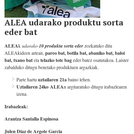
ALEA udarako produktu sorta
eder bat
ALEA
k
udarako
10 produktu sorta eder
zozkatuko ditu
pareo bat, botila bat, abaniko bat, baloi
ALEAkideen artean,
bat, txano bat
telazko tote bag
eta
eder batez osatutakoa. Laister
zabalduko ditugu benetako produktuen argazkiak.
uztailaren 21a
Parte hartu
baino lehen.
Uztailaren 24
ko
ALEA
n argitaratuko ditugu irabazlearen
izena.
Irabazleak:
Arantza Santalla Espinosa
Julen Diaz de Argote Garcia