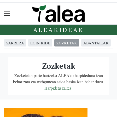
ALEAKIDEAK
SARRERA
EGIN KIDE
ZOZKETAK
ABANTAILAK
Zozketak
Zozketetan parte hartzeko ALEAko harpideduna izan
behar zara eta webgunean saioa hasita izan behar duzu.
Harpidetu zaitez!