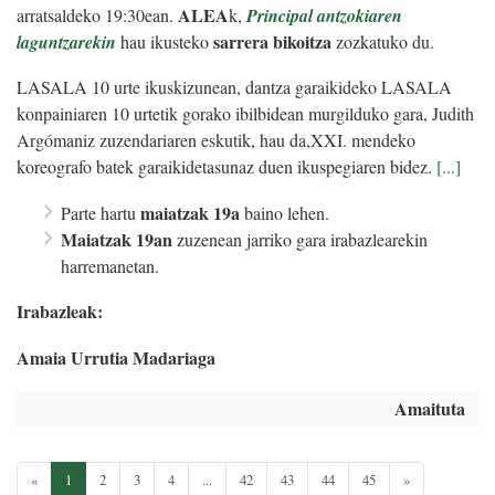
ALEA
arratsaldeko 19:30ean.
k,
Principal antzokiaren
sarrera bikoitza
laguntzarekin
hau ikusteko
zozkatuko du.
LASALA 10 urte ikuskizunean, dantza garaikideko LASALA
konpainiaren 10 urtetik gorako ibilbidean murgilduko gara, Judith
Argómaniz zuzendariaren eskutik, hau da,XXI. mendeko
koreografo batek garaikidetasunaz duen ikuspegiaren bidez.
[...]
maiatzak 19a
Parte hartu
baino lehen.
Maiatzak 19an
zuzenean jarriko gara irabazlearekin
harremanetan.
Irabazleak:
Amaia Urrutia Madariaga
Amaituta
«
1
2
3
4
...
42
43
44
45
»