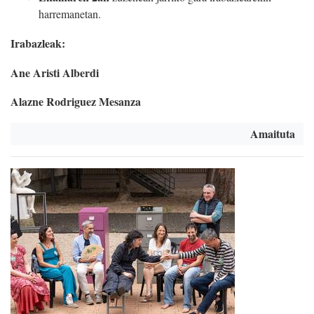
harremanetan.
Irabazleak:
Ane Aristi Alberdi
Alazne Rodriguez Mesanza
Amaituta