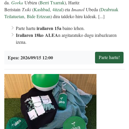
da.
Gorka
Urbizu (
Berri Txarrak
), Haritz
Beristain
Txiki
(
Kashbad
,
4itzal
) eta
Imanol
Ubeda (
Deabruak
Teilatuetan
,
Bide Ertzean
) dira taldeko hiru kideak. [...]
irailaren 15a
Parte hartu
baino lehen.
Irailaren 18
ko
ALEA
n argitaratuko dugu irabazlearen
izena.
Epea: 2026/09/15 12:00
Parte hartu!