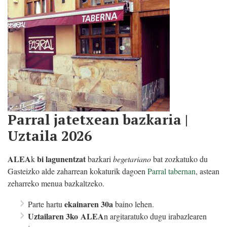
Parral jatetxean bazkaria |
Uztaila 2026
ALEA
bi lagunentzat
k
bazkari
begetariano
bat zozkatuko du
Gasteizko alde zaharrean kokaturik dagoen
Parral tabernan
, astean
zeharreko menua bazkaltzeko.
ekainaren 30a
Parte hartu
baino lehen.
Uztailaren 3ko
ALEA
n argitaratuko dugu irabazlearen