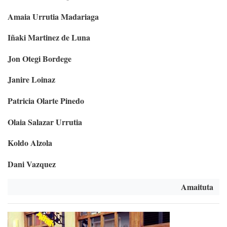
Amaia Urrutia Madariaga
Iñaki Martinez de Luna
Jon Otegi Bordege
Janire Loinaz
Patricia Olarte Pinedo
Olaia Salazar Urrutia
Koldo Alzola
Dani Vazquez
Amaituta