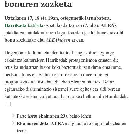
bonuren zozketa
Uztailaren 17, 18 eta 19an, ostegunetik larunbatera,
Harrikada
ALEA
festibala
ospatuko da Izarran (Araba).
k
bi
jaialdiaren antolakuntzaren laguntzarekin jaialdi honetarako
bonu
zozkatuko ditu
ALEAkideen
artean.
Hegemonia kultural eta identitarioak nagusi diren egungo
eskaintza kulturalean Harrikadak protagonismoa ematen die
musika-industrian historikoki baztertuak izan diren emakume,
pertsona trans eta ez-bitar eta orokorrean queer direnei,
programazioan artista hauek lehenestearen bitartez. Beraz,
egiturazko diskriminazio sistemei aurre egitea eta aldi berean
kalitatezko eskaintza kultural bat osatzea helburu du Harrikadak.
[...]
ekainaren 23a
Parte hartu
baino lehen.
Ekainaren 26ko
ALEA
n argitaratuko dugu irabazlearen
izena.