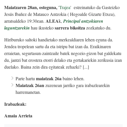
Maiatzaren 28an, osteguna,
'
Trajea
'
estreinatuko da Gasteizko
Jesús Ibañez de Matauco Antzokia ( Hegoalde Gizarte Etxea),
ALEA
arratsaldeko 19:30ean.
k,
Principal antzokiaren
sarrera bikoitza
laguntzarekin
hau ikusteko
zozkatuko du.
Hiriburuko saltoki handietako merkealdiaren lehen eguna da.
Jendea tropelean sartu da eta istripu bat izan da. Eraikinaren
erraietan, segurtasun-zaintzaile batek negozio-gizon bat galdekatu
du, jantzi bat erostera etorri delako eta gertakariekin zerikusia izan
duelako. Baina zein dira egitateak zehazki? [...]
maiatzak 26a
Parte hartu
baino lehen.
Maiatzak 26an
zuzenean jarriko gara irabazlearekin
harremanetan.
Irabazleak:
Amaia Arrieta