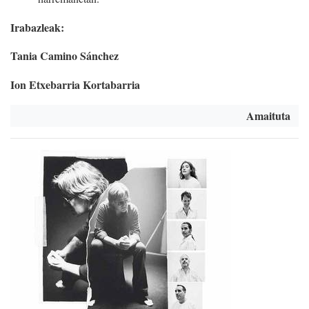
Irabazleak:
Tania Camino Sánchez
Ion Etxebarria Kortabarria
Amaituta