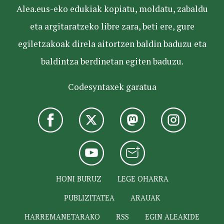
Alea.eus-eko edukiak kopiatu, moldatu, zabaldu
eta argitaratzeko libre zara, beti ere, gure
egiletzakoak direla aitortzen baldin baduzu eta
baldintza berdinetan egiten baduzu.
Codesyntaxek garatua
HONI BURUZ
LEGE OHARRA
PUBLIZITATEA
ARAUAK
HARREMANETARAKO
RSS
EGIN ALEAKIDE