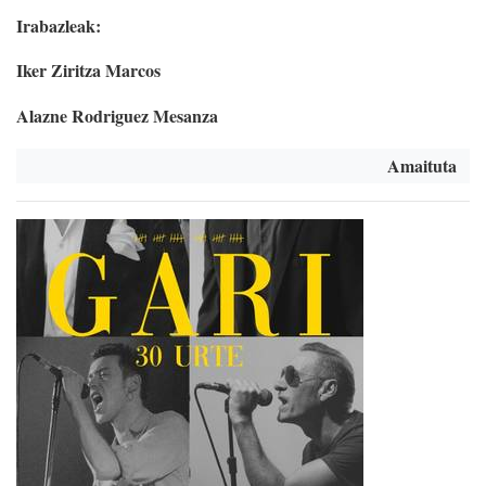
Irabazleak:
Iker Ziritza Marcos
Alazne Rodriguez Mesanza
Amaituta