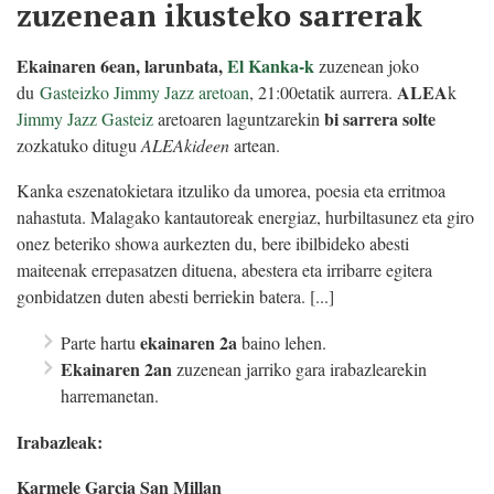
zuzenean ikusteko sarrerak
Ekainaren 6ean, larunbata,
El Kanka-k
zuzenean joko
ALEA
du
Gasteizko Jimmy Jazz aretoan
, 21:00etatik aurrera.
k
bi sarrera solte
Jimmy Jazz Gasteiz
aretoaren laguntzarekin
zozkatuko ditugu
ALEAkideen
artean.
Kanka eszenatokietara itzuliko da umorea, poesia eta erritmoa
nahastuta. Malagako kantautoreak energiaz, hurbiltasunez eta giro
onez beteriko showa aurkezten du, bere ibilbideko abesti
maiteenak errepasatzen dituena, abestera eta irribarre egitera
gonbidatzen duten abesti berriekin batera. [...]
ekainaren 2a
Parte hartu
baino lehen.
Ekainaren 2an
zuzenean jarriko gara irabazlearekin
harremanetan.
Irabazleak:
Karmele Garcia San Millan