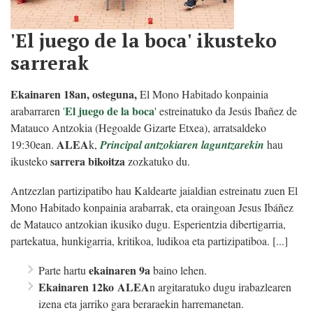
'El juego de la boca' ikusteko
sarrerak
Ekainaren 18an, osteguna,
El Mono Habitado konpainia
El juego de la boca
arabarraren
'
' estreinatuko da Jesús Ibañez de
Matauco Antzokia (Hegoalde Gizarte Etxea), arratsaldeko
ALEA
19:30ean.
k,
Principal antzokiaren laguntzarekin
hau
sarrera bikoitza
ikusteko
zozkatuko du.
Antzezlan partizipatibo hau Kaldearte jaialdian estreinatu zuen El
Mono Habitado konpainia arabarrak, eta oraingoan Jesus Ibáñez
de Matauco antzokian ikusiko dugu. Esperientzia dibertigarria,
partekatua, hunkigarria, kritikoa, ludikoa eta partizipatiboa. [...]
ekainaren 9a
Parte hartu
baino lehen.
Ekainaren 12
ko
ALEA
n argitaratuko dugu irabazlearen
izena eta jarriko gara beraraekin harremanetan.