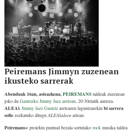
Peiremans Jimmyn zuzenean
ikusteko sarrerak
Abenduak 16an, asteazkena,
PEIREMANS
taldeak zuzenean
joko du
Gasteizko Jimmy Jazz aretoan
, 20:30etatik aurrera.
ALEA
bi sarrera
k
Jimmy Jazz Gasteiz
aretoaren laguntzarekin
solte
zozkatuko ditugu
ALEAkideen
artean.
Peiremans+
proiektu puntual bezala sortutako
rock
musika taldea