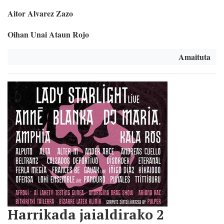
Aitor Alvarez Zazo
Oihan Unai Ataun Rojo
Amaituta
Harrikada jaialdirako 2