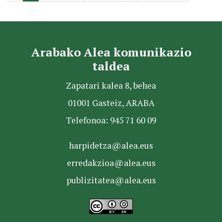
Arabako Alea komunikazio
taldea
Zapatari kalea 8, behea
01001 Gasteiz, ARABA
Telefonoa: 945 71 60 09
harpidetza@alea.eus
erredakzioa@alea.eus
publizitatea@alea.eus