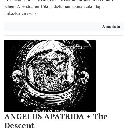
lehen
. Abenduaren 16ko aldizkarian jakinaraziko dugu
irabazlearen izena.
Amaituta
ANGELUS APATRIDA + The
Descent