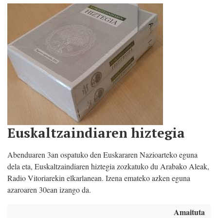
Euskaltzaindiaren hiztegia
Abenduaren 3an ospatuko den Euskararen Nazioarteko eguna
dela eta, Euskaltzaindiaren hiztegia zozkatuko du Arabako Aleak,
Radio Vitoriarekin elkarlanean. Izena emateko azken eguna
azaroaren 30ean izango da.
Amaituta