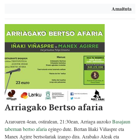
Amaituta
Arriagako Bertso afaria
Azaroaren 4ean, ostiralean, 21:30ean, Arriaga auzoko
Basajaun
taberna
n
bertso afaria
egingo dute. Bertan Iñaki Viñaspre eta
Manex Agirre bertsolariak izango dira. Arabako Aleak eta