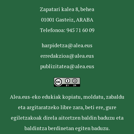
Zapatari kalea 8, behea
01001 Gasteiz, ARABA
Telefonoa: 945 71 60 09
harpidetza@alea.eus
erredakzioa@alea.eus
publizitatea@alea.eus
Alea.eus-eko edukiak kopiatu, moldatu, zabaldu
eta argitaratzeko libre zara, beti ere, gure
egiletzakoak direla aitortzen baldin baduzu eta
baldintza berdinetan egiten baduzu.