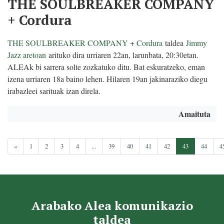
THE SOULBREAKER COMPANY
+ Cordura
THE SOULBREAKER COMPANY
+
Cordura
taldea
Jimmy
Jazz aretoan
arituko dira urriaren 22an, larunbata, 20:30etan.
ALEAk bi sarrera solte zozkatuko ditu. Bat eskuratzeko, eman
izena urriaren 18a baino lehen. Hilaren 19an jakinaraziko diegu
irabazleei sarituak izan direla.
Amaituta
«
1
2
3
4
...
39
40
41
42
43
44
4
Arabako Alea komunikazio
taldea