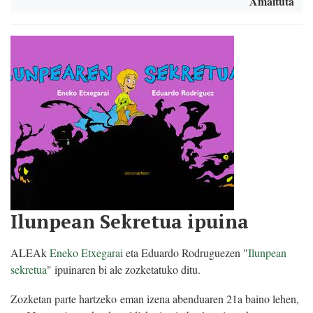
Amaituta
Ilunpean Sekretua ipuina
ALEAk
Eneko Etxegarai
eta Eduardo Rodruguezen "
Ilunpean
sekretua
" ipuinaren bi ale zozketatuko ditu.
Zozketan parte hartzeko eman izena abenduaren 21a baino lehen,