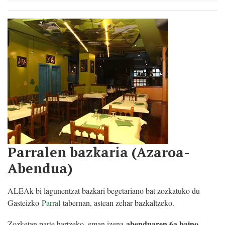
Parralen bazkaria (Azaroa-
Abendua)
ALEAk bi lagunentzat bazkari begetariano bat zozkatuko du
Gasteizko
Parral
tabernan, astean zehar bazkaltzeko.
abenduaren 6a baino
Zozketan parte hartzeko, eman izena