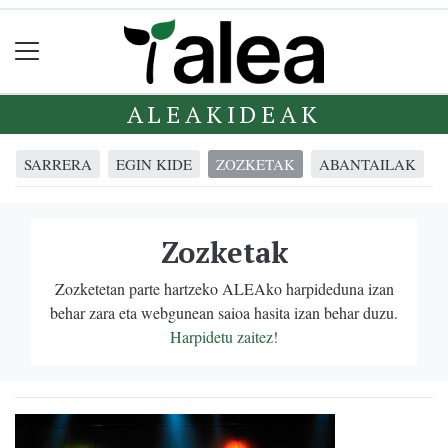
ALEAKIDEAK
SARRERA
EGIN KIDE
ZOZKETAK
ABANTAILAK
Zozketak
Zozketetan parte hartzeko ALEAko harpideduna izan
behar zara eta webgunean saioa hasita izan behar duzu.
Harpidetu zaitez!