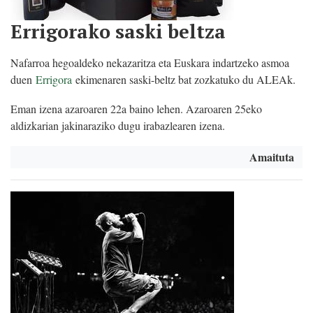
Errigorako saski beltza
Nafarroa hegoaldeko nekazaritza eta Euskara indartzeko asmoa
duen
Errigora
ekimenaren saski-beltz bat zozkatuko du ALEAk.
Eman izena azaroaren 22a baino lehen. Azaroaren 25eko
aldizkarian jakinaraziko dugu irabazlearen izena.
Amaituta