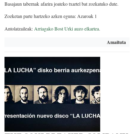
Basajaun tabernak afarira joateko txartel bat zozkatuko dute.
Zozketan parte hartzeko azken eguna: Azaroak 1
Antolatzaileak:
Arriagako Bost Urki auzo elkartea
.
Amaituta