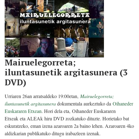
Mairuelegorreta;
iluntasunetik argitasunera (3
DVD)
Urriaren 26an arratsaldeko 19:00etan,
Mairuelegorreta;
iluntasunetik argitasunera
dokumentala aurkeztuko da
Oihaneder
Euskararen Etxean
. Hori dela eta, Oihaneder Euskararen
Etxeak eta ALEAk hiru DVD zozkatuko dituzte. Horietako bat
eskuratzeko, eman izena azaroaren 2a baino lehen. Azaroaren 4ko
aldizkarian publikatuko ditugu irabazleen izenak.