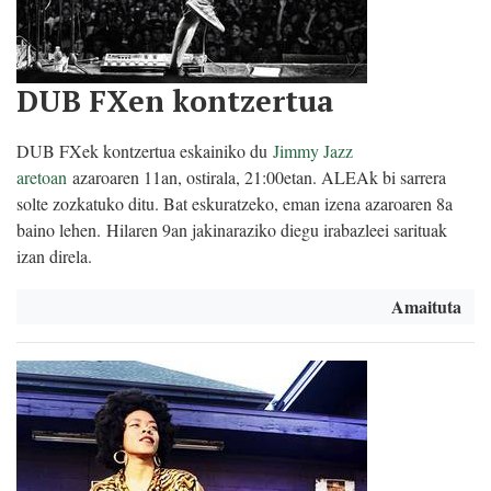
DUB FXen kontzertua
DUB FXek kontzertua eskainiko du
Jimmy Jazz
aretoan
azaroaren 11an, ostirala, 21:00etan. ALEAk bi sarrera
solte zozkatuko ditu. Bat eskuratzeko, eman izena azaroaren 8a
baino lehen. Hilaren 9an jakinaraziko diegu irabazleei sarituak
izan direla.
Amaituta