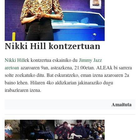
Nikki Hill kontzertuan
Nikki Hill
ek kontzertua eskainiko du
Jimmy Jazz
aretoan
azaroaren 9an, asteazkena, 21:00etan. ALEAk bi sarrera
solte zozkatuko ditu. Bat eskuratzeko, eman izena azaroaren 2a
baino lehen. Hilaren 4ko aldizkarian jakinaraziko dugu
irabazlearen izena.
Amaituta