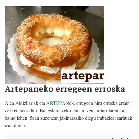
Artepaneko erregeen erroska
Alea Aldizkariak eta
ARTEPAN
ek, erregeen hiru erroska ertain
zozketatuko ditu. Bat eskuratzeko, eman izena urtarrilaren 4a
baino lehen. 5ean zuzenean jakinaraziko diegu irabazleei sarituak
izan direla.