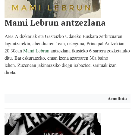
Mami Lebrun antzezlana
Alea Aldizkariak eta Gasteizko Udaleko Euskara zerbitzuaren
laguntzarekin, abenduaren 1ean, osteguna, Principal Antzokian,
20:30ean
Mami Lebrun
antzezlana ikusteko 6 sarrera zozketatuko
ditu. Bat eskuratzeko, eman izena azaroaren 30a baino
lehen. Zuzenean jakinaraziko diegu irabazleei sarituak izan
direla.
Amaituta