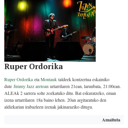
Ruper Ordorika
Ruper Ordorika
eta
Montauk
taldeek kontzertua eskainiko
dute
Jimmy Jazz aretoan
urtarrilaren 21ean, larunbata, 21:00ean.
ALEAk 2 sarrera solte zozkatuko ditu. Bat eskuratzeko, eman
izena urtarrilaren 18a baino lehen. 20an argitaratuko den
aldizkarian irabazleen izenak jakinaraziko ditugu.
Amaituta