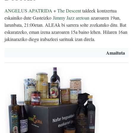
ANGELUS APATRIDA
+
The Descent
taldeek kontzertua
eskainiko dute Gasteizko
Jimmy Jazz aretoan
azaroaren 19an,
larunbata, 21:00etan. ALEAk bi sarrera solte zozkatuko ditu. Bat
eskuratzeko, eman izena azaroaren 15a baino lehen. Hilaren 16an
jakinaraziko diegu irabazleei sarituak izan direla.
Amaituta