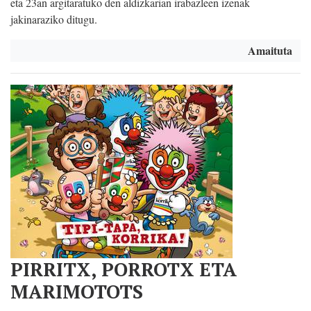
eta 23an argitaratuko den aldizkarian irabazleen izenak
jakinaraziko ditugu.
Amaituta
PIRRITX, PORROTX ETA
MARIMOTOTS