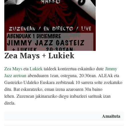
Zea Mays + Lukiek
Zea Mays
eta
Lukiek
taldeek kontzertua eskainiko dute
Jimmy
Jazz aretoan
abenduaren 1ean, osteguna, 20:30ean. ALEAk eta
Gasteizko Udaleko Euskara zerbitzuak 10 sarrera solte zozkatuko
ditu. Bat eskuratzeko, eman izena azaroaren 30a baino
lehen. Zuzenean jakinaraziko diegu irabazleei sarituak izan
direla.
Amaituta