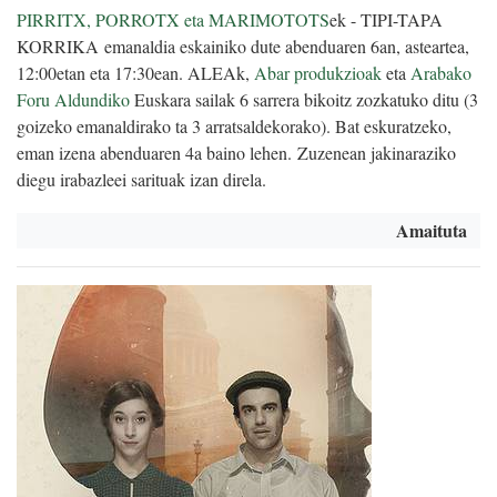
PIRRITX, PORROTX eta MARIMOTOTS
ek - TIPI-TAPA
KORRIKA emanaldia eskainiko dute abenduaren 6an, asteartea,
12:00etan eta 17:30ean. ALEAk,
Abar produkzioak
eta
Arabako
Foru Aldundiko
Euskara sailak 6 sarrera bikoitz zozkatuko ditu (3
goizeko emanaldirako ta 3 arratsaldekorako). Bat eskuratzeko,
eman izena abenduaren 4a baino lehen. Zuzenean jakinaraziko
diegu irabazleei sarituak izan direla.
Amaituta