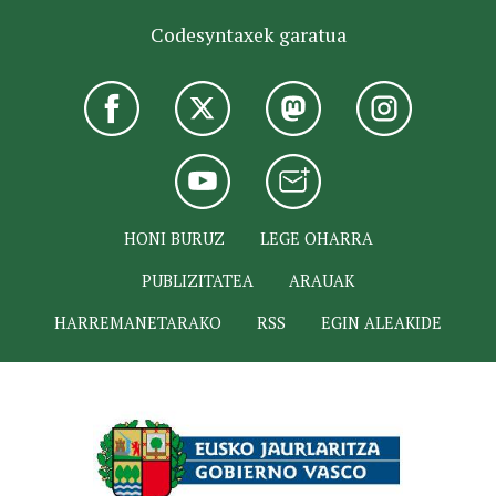
Codesyntaxek garatua
HONI BURUZ
LEGE OHARRA
PUBLIZITATEA
ARAUAK
HARREMANETARAKO
RSS
EGIN ALEAKIDE