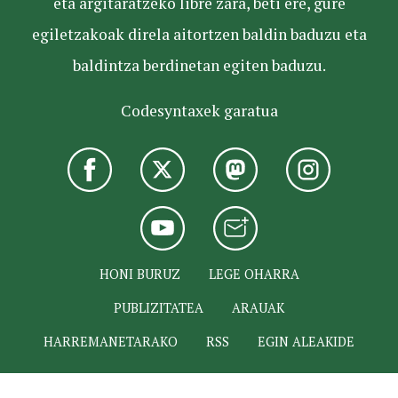
eta argitaratzeko libre zara, beti ere, gure
egiletzakoak direla aitortzen baldin baduzu eta
baldintza berdinetan egiten baduzu.
Codesyntaxek garatua
HONI BURUZ
LEGE OHARRA
PUBLIZITATEA
ARAUAK
HARREMANETARAKO
RSS
EGIN ALEAKIDE