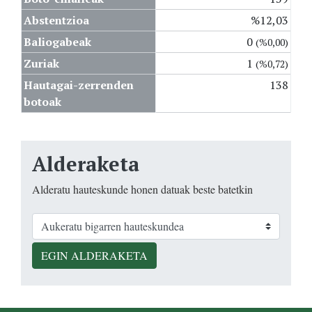
Abstentzioa
%12,03
Baliogabeak
0
(%0,00)
Zuriak
1
(%0,72)
Hautagai-zerrenden
138
botoak
Alderaketa
Alderatu hauteskunde honen datuak beste batetkin
EGIN ALDERAKETA