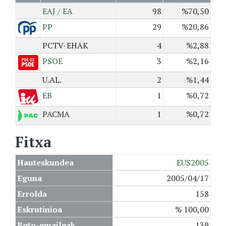
EAJ / EA
98
%70,50
PP
29
%20,86
PCTV-EHAK
4
%2,88
PSOE
3
%2,16
U.AL.
2
%1,44
EB
1
%0,72
PACMA
1
%0,72
Fitxa
Hauteskundea
EUS2005
Eguna
2005/04/17
Errolda
158
Eskrutinioa
% 100,00
Boto-emaileak
139