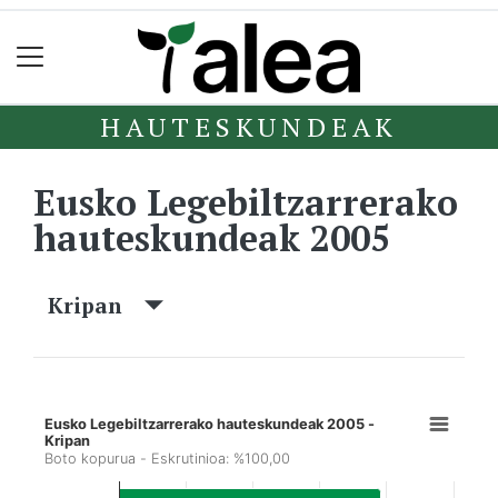
HAUTESKUNDEAK
Eusko Legebiltzarrerako
hauteskundeak 2005
Kripan
Eusko Legebiltzarrerako hauteskundeak 2005 -
Kripan
Boto kopurua - Eskrutinioa: %100,00