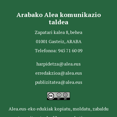
Arabako Alea komunikazio
taldea
Zapatari kalea 8, behea
01001 Gasteiz, ARABA
Telefonoa: 945 71 60 09
harpidetza@alea.eus
erredakzioa@alea.eus
publizitatea@alea.eus
Alea.eus-eko edukiak kopiatu, moldatu, zabaldu