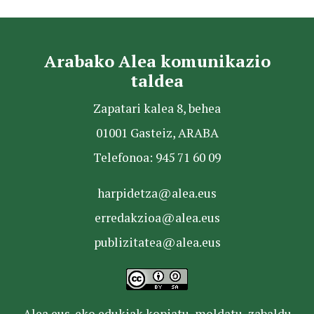
Arabako Alea komunikazio
taldea
Zapatari kalea 8, behea
01001 Gasteiz, ARABA
Telefonoa: 945 71 60 09
harpidetza@alea.eus
erredakzioa@alea.eus
publizitatea@alea.eus
Alea.eus-eko edukiak kopiatu, moldatu, zabaldu