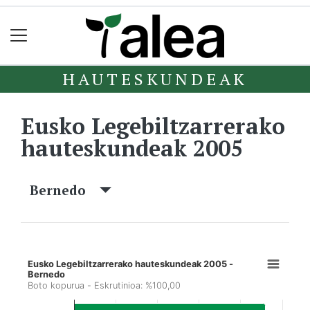
HAUTESKUNDEAK
Eusko Legebiltzarrerako
hauteskundeak 2005
Bernedo
Eusko Legebiltzarrerako hauteskundeak 2005 -
Bernedo
Boto kopurua - Eskrutinioa: %100,00