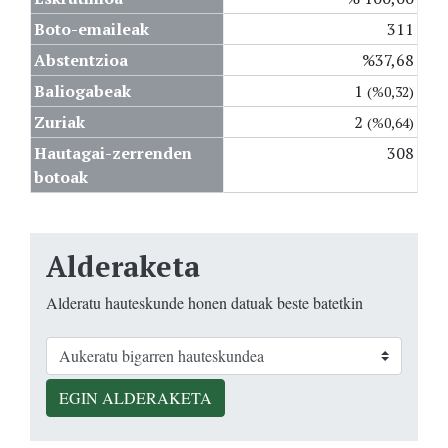
Boto-emaileak
311
Abstentzioa
%37,68
Baliogabeak
1
(%0,32)
Zuriak
2
(%0,64)
Hautagai-zerrenden
308
botoak
Alderaketa
Alderatu hauteskunde honen datuak beste batetkin
EGIN ALDERAKETA