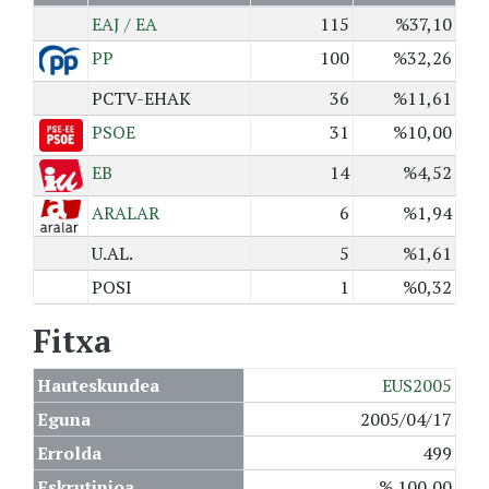
EAJ / EA
115
%37,10
PP
100
%32,26
PCTV-EHAK
36
%11,61
PSOE
31
%10,00
EB
14
%4,52
ARALAR
6
%1,94
U.AL.
5
%1,61
POSI
1
%0,32
Fitxa
Hauteskundea
EUS2005
Eguna
2005/04/17
Errolda
499
Eskrutinioa
% 100,00