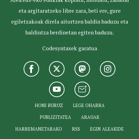
eta argitaratzeko libre zara, beti ere, gure
egiletzakoak direla aitortzen baldin baduzu eta
baldintza berdinetan egiten baduzu.
Codesyntaxek garatua
HONI BURUZ
LEGE OHARRA
PUBLIZITATEA
ARAUAK
HARREMANETARAKO
RSS
EGIN ALEAKIDE