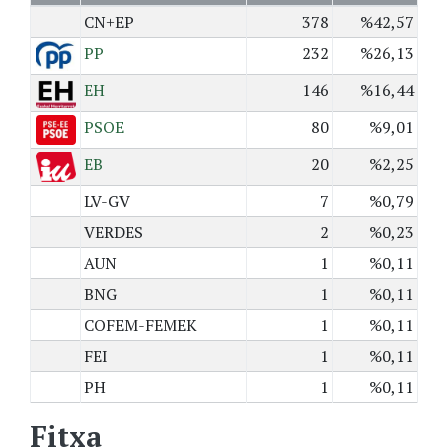
CN+EP
378
%42,57
PP
232
%26,13
EH
146
%16,44
PSOE
80
%9,01
EB
20
%2,25
LV-GV
7
%0,79
VERDES
2
%0,23
AUN
1
%0,11
BNG
1
%0,11
COFEM-FEMEK
1
%0,11
FEI
1
%0,11
PH
1
%0,11
Fitxa