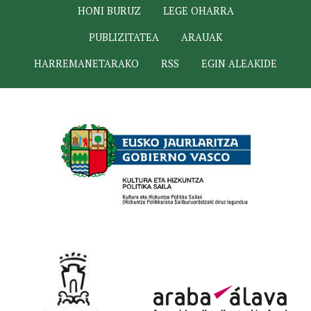
HONI BURUZ
LEGE OHARRA
PUBLIZITATEA
ARAUAK
HARREMANETARAKO
RSS
EGIN ALEAKIDE