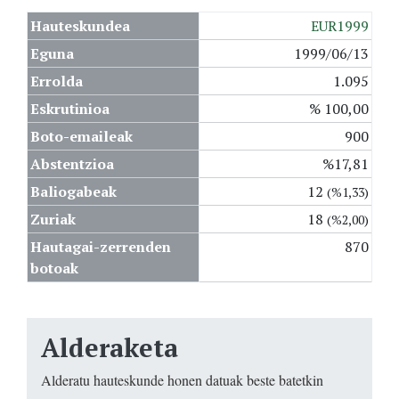
Hauteskundea
EUR1999
Eguna
1999/06/13
Errolda
1.095
Eskrutinioa
% 100,00
Boto-emaileak
900
Abstentzioa
%17,81
Baliogabeak
12
(%1,33)
Zuriak
18
(%2,00)
Hautagai-zerrenden
870
botoak
Alderaketa
Alderatu hauteskunde honen datuak beste batetkin