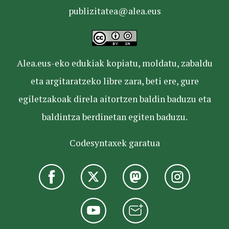
publizitatea@alea.eus
Alea.eus-eko edukiak kopiatu, moldatu, zabaldu
eta argitaratzeko libre zara, beti ere, gure
egiletzakoak direla aitortzen baldin baduzu eta
baldintza berdinetan egiten baduzu.
Codesyntaxek garatua