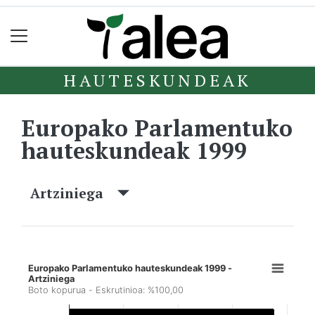
HAUTESKUNDEAK
Europako Parlamentuko
hauteskundeak 1999
Artziniega
Europako Parlamentuko hauteskundeak 1999 -
Artziniega
Boto kopurua - Eskrutinioa: %100,00