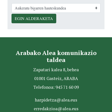
EGIN ALDERAKETA
Arabako Alea komunikazio
taldea
Zapatari kalea 8, behea
01001 Gasteiz, ARABA
Telefonoa: 945 71 60 09
harpidetza@alea.eus
erredakzioa@alea.eus