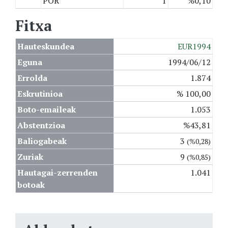
POR
1
%0,10
Fitxa
Hauteskundea
EUR1994
Eguna
1994/06/12
Errolda
1.874
Eskrutinioa
% 100,00
Boto-emaileak
1.053
Abstentzioa
%43,81
Baliogabeak
3
(%0,28)
Zuriak
9
(%0,85)
Hautagai-zerrenden
1.041
botoak