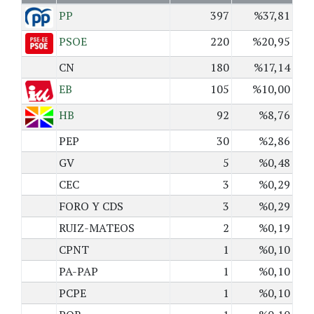
PP
397
%37,81
PSOE
220
%20,95
CN
180
%17,14
EB
105
%10,00
HB
92
%8,76
PEP
30
%2,86
GV
5
%0,48
CEC
3
%0,29
FORO Y CDS
3
%0,29
RUIZ-MATEOS
2
%0,19
CPNT
1
%0,10
PA-PAP
1
%0,10
PCPE
1
%0,10