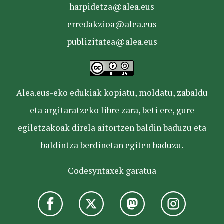
harpidetza@alea.eus
erredakzioa@alea.eus
publizitatea@alea.eus
Alea.eus-eko edukiak kopiatu, moldatu, zabaldu
eta argitaratzeko libre zara, beti ere, gure
egiletzakoak direla aitortzen baldin baduzu eta
baldintza berdinetan egiten baduzu.
Codesyntaxek garatua