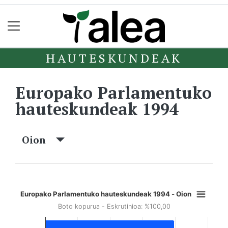
HAUTESKUNDEAK
Europako Parlamentuko
hauteskundeak 1994
Oion
Europako Parlamentuko hauteskundeak 1994 - Oion
Boto kopurua - Eskrutinioa: %100,00