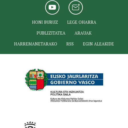
HONI BURUZ
LEGE OHARRA
PUBLIZITATEA
ARAUAK
HARREMANETARAKO
RSS
EGIN ALEAKIDE