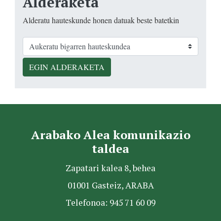
Alderaketa
Alderatu hauteskunde honen datuak beste batetkin
EGIN ALDERAKETA
Arabako Alea komunikazio
taldea
Zapatari kalea 8, behea
01001 Gasteiz, ARABA
Telefonoa: 945 71 60 09