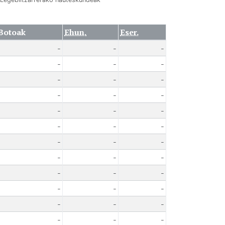
Botoak
Ehun.
Eser.
-
-
-
-
-
-
-
-
-
-
-
-
-
-
-
-
-
-
-
-
-
-
-
-
-
-
-
-
-
-
-
-
-
-
-
-