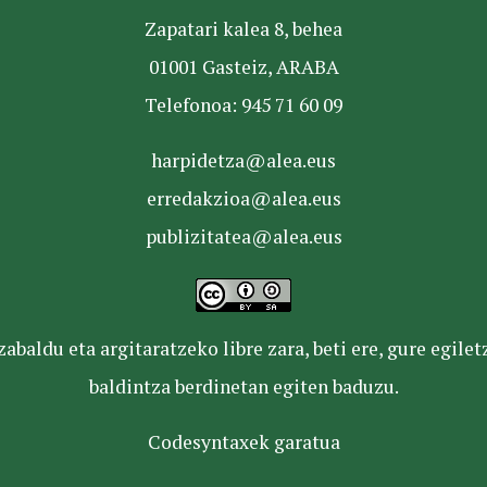
Zapatari kalea 8, behea
01001 Gasteiz, ARABA
Telefonoa: 945 71 60 09
harpidetza@alea.eus
erredakzioa@alea.eus
publizitatea@alea.eus
baldu eta argitaratzeko libre zara, beti ere, gure egile
baldintza berdinetan egiten baduzu.
Codesyntaxek garatua