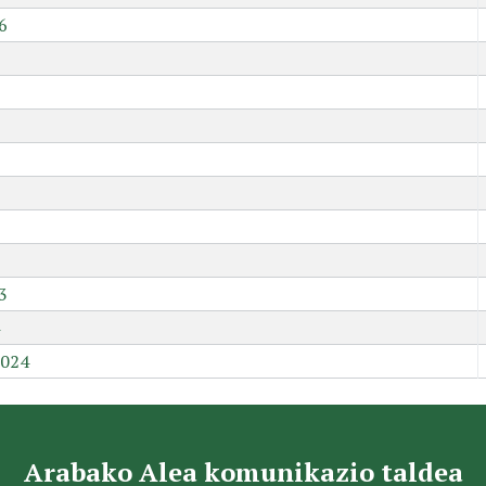
6
9
3
2024
Arabako Alea komunikazio taldea