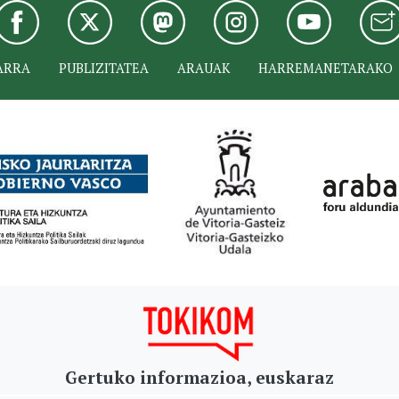
ARRA
PUBLIZITATEA
ARAUAK
HARREMANETARAKO
Gertuko informazioa, euskaraz