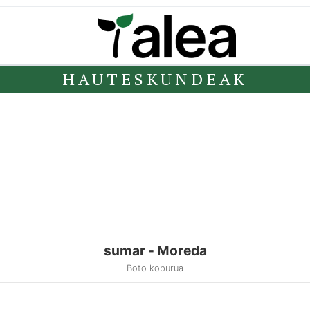
HAUTESKUNDEAK
sumar - Moreda
Boto kopurua