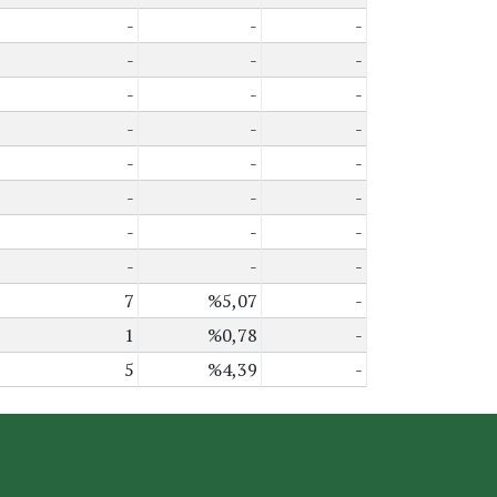
-
-
-
-
-
-
-
-
-
-
-
-
-
-
-
-
-
-
-
-
-
-
-
-
7
%5,07
-
1
%0,78
-
5
%4,39
-