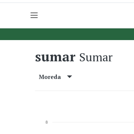
sumar
Sumar
Moreda
8