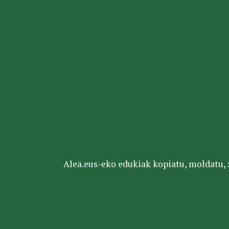
Alea.eus-eko edukiak kopiatu, moldatu, za