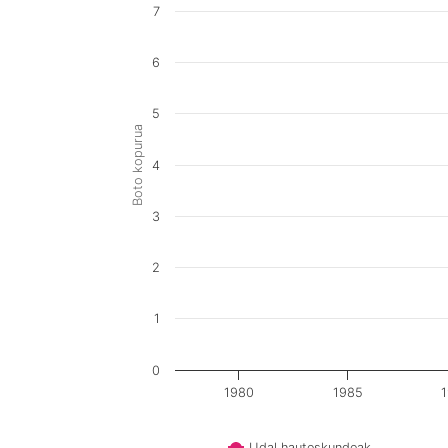
7
6
5
Boto kopurua
4
3
2
1
0
1980
1985
Udal hauteskundeak