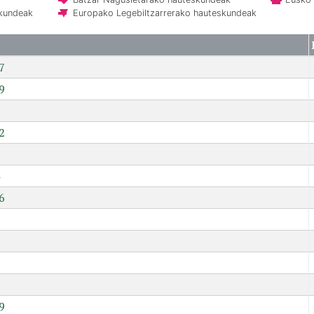
skundeak
Europako Legebiltzarrerako hauteskundeak
7
9
2
6
7
9
9