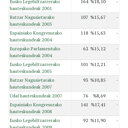
Eusko Legebiltzarrerako
164
%18,10
-
hauteskundeak 2001
Batzar Nagusietarako
107
%15,67
-
hauteskundeak 2003
Espainiako Kongresurako
118
%15,63
-
hauteskundeak 2004
Europako Parlamentuko
62
%15,12
-
hauteskundeak 2004
Eusko Legebiltzarrerako
101
%12,21
-
hauteskundeak 2005
Batzar Nagusietarako
93
%10,85
-
hauteskundeak 2007
Udal hauteskundeak 2007
76
%8,69
-
Espainiako Kongresurako
141
%17,41
-
hauteskundeak 2008
Eusko Legebiltzarrerako
92
%11,90
-
hauteskundeak 2009