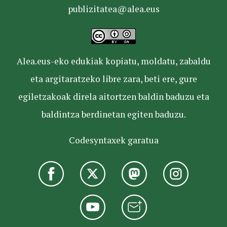
publizitatea@alea.eus
Alea.eus-eko edukiak kopiatu, moldatu, zabaldu
eta argitaratzeko libre zara, beti ere, gure
egiletzakoak direla aitortzen baldin baduzu eta
baldintza berdinetan egiten baduzu.
Codesyntaxek garatua