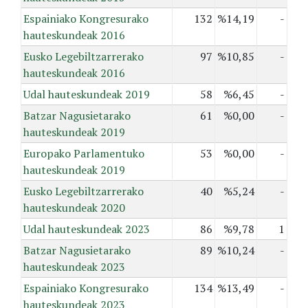
Espainiako Kongresurako
132
%14,19
-
hauteskundeak 2016
Eusko Legebiltzarrerako
97
%10,85
-
hauteskundeak 2016
Udal hauteskundeak 2019
58
%6,45
-
Batzar Nagusietarako
61
%0,00
-
hauteskundeak 2019
Europako Parlamentuko
53
%0,00
-
hauteskundeak 2019
Eusko Legebiltzarrerako
40
%5,24
-
hauteskundeak 2020
Udal hauteskundeak 2023
86
%9,78
1
Batzar Nagusietarako
89
%10,24
-
hauteskundeak 2023
Espainiako Kongresurako
134
%13,49
-
hauteskundeak 2023