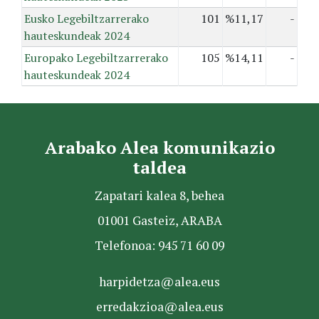
Eusko Legebiltzarrerako
101
%11,17
-
hauteskundeak 2024
Europako Legebiltzarrerako
105
%14,11
-
hauteskundeak 2024
Arabako Alea komunikazio
taldea
Zapatari kalea 8, behea
01001 Gasteiz, ARABA
Telefonoa: 945 71 60 09
harpidetza@alea.eus
erredakzioa@alea.eus