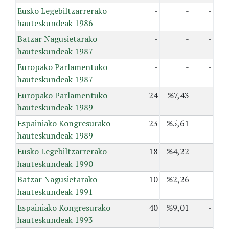
Eusko Legebiltzarrerako
-
-
-
hauteskundeak 1986
Batzar Nagusietarako
-
-
-
hauteskundeak 1987
Europako Parlamentuko
-
-
-
hauteskundeak 1987
Europako Parlamentuko
24
%7,43
-
hauteskundeak 1989
Espainiako Kongresurako
23
%5,61
-
hauteskundeak 1989
Eusko Legebiltzarrerako
18
%4,22
-
hauteskundeak 1990
Batzar Nagusietarako
10
%2,26
-
hauteskundeak 1991
Espainiako Kongresurako
40
%9,01
-
hauteskundeak 1993