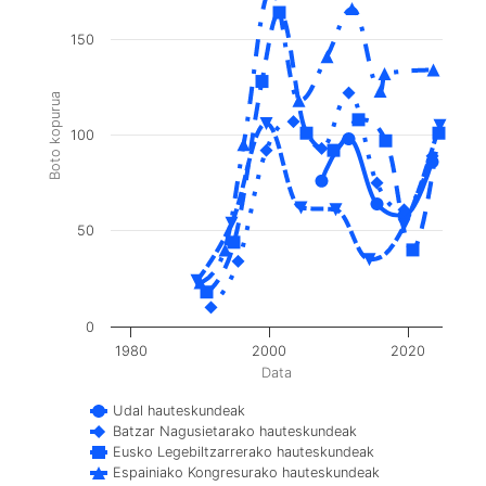
150
Boto kopurua
100
50
0
1980
2000
2020
Data
Udal hauteskundeak
Batzar Nagusietarako hauteskundeak
Eusko Legebiltzarrerako hauteskundeak
Espainiako Kongresurako hauteskundeak