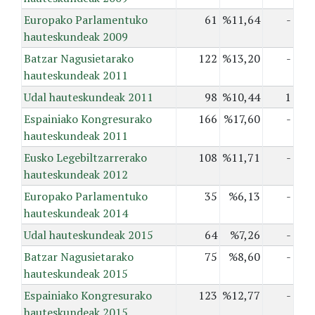
Europako Parlamentuko
61
%11,64
-
hauteskundeak 2009
Batzar Nagusietarako
122
%13,20
-
hauteskundeak 2011
Udal hauteskundeak 2011
98
%10,44
1
Espainiako Kongresurako
166
%17,60
-
hauteskundeak 2011
Eusko Legebiltzarrerako
108
%11,71
-
hauteskundeak 2012
Europako Parlamentuko
35
%6,13
-
hauteskundeak 2014
Udal hauteskundeak 2015
64
%7,26
-
Batzar Nagusietarako
75
%8,60
-
hauteskundeak 2015
Espainiako Kongresurako
123
%12,77
-
hauteskundeak 2015