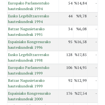
Europako Parlamentuko
54
%14,84
-
hauteskundeak 1994
Eusko Legebiltzarrerako
44
%9,78
-
hauteskundeak 1994
Batzar Nagusietarako
34
%6,08
-
hauteskundeak 1995
Espainiako Kongresurako
95
%16,58
-
hauteskundeak 1996
Eusko Legebiltzarrerako
128
%17,85
-
hauteskundeak 1998
Europako Parlamentuko
106
%14,95
-
hauteskundeak 1999
Batzar Nagusietarako
92
%12,99
-
hauteskundeak 1999
Espainiako Kongresurako
176
%27,54
-
hauteskundeak 2000