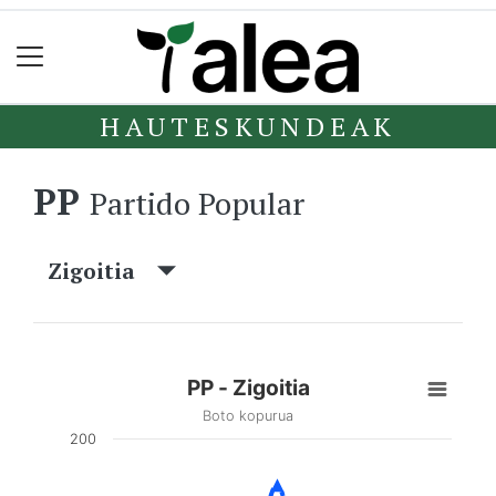
HAUTESKUNDEAK
PP
Partido Popular
Zigoitia
PP - Zigoitia
Boto kopurua
200