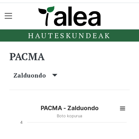
HAUTESKUNDEAK
PACMA
Zalduondo
PACMA - Zalduondo
Boto kopurua
4