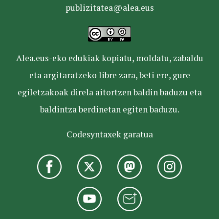
publizitatea@alea.eus
Alea.eus-eko edukiak kopiatu, moldatu, zabaldu
eta argitaratzeko libre zara, beti ere, gure
egiletzakoak direla aitortzen baldin baduzu eta
baldintza berdinetan egiten baduzu.
Codesyntaxek garatua