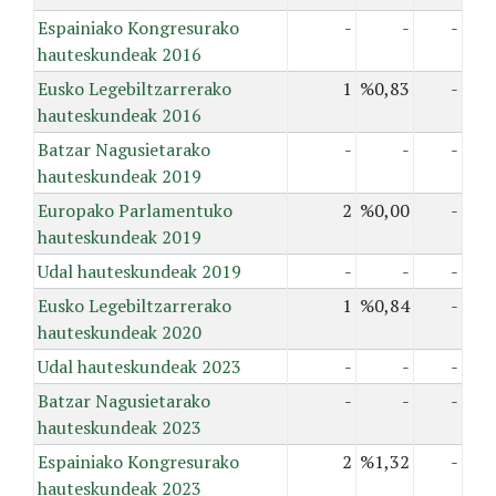
Espainiako Kongresurako
-
-
-
hauteskundeak 2016
Eusko Legebiltzarrerako
1
%0,83
-
hauteskundeak 2016
Batzar Nagusietarako
-
-
-
hauteskundeak 2019
Europako Parlamentuko
2
%0,00
-
hauteskundeak 2019
Udal hauteskundeak 2019
-
-
-
Eusko Legebiltzarrerako
1
%0,84
-
hauteskundeak 2020
Udal hauteskundeak 2023
-
-
-
Batzar Nagusietarako
-
-
-
hauteskundeak 2023
Espainiako Kongresurako
2
%1,32
-
hauteskundeak 2023