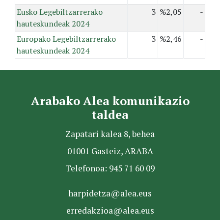
Eusko Legebiltzarrerako
3
%2,05
-
hauteskundeak 2024
Europako Legebiltzarrerako
3
%2,46
-
hauteskundeak 2024
Arabako Alea komunikazio
taldea
Zapatari kalea 8, behea
01001 Gasteiz, ARABA
Telefonoa: 945 71 60 09
harpidetza@alea.eus
erredakzioa@alea.eus