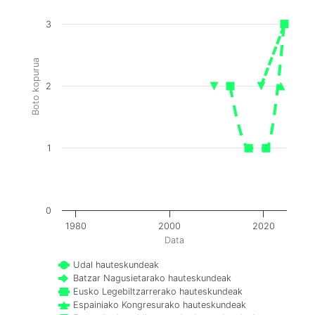
3
Boto kopurua
2
1
0
1980
2000
2020
Data
Udal hauteskundeak
Batzar Nagusietarako hauteskundeak
Eusko Legebiltzarrerako hauteskundeak
Espainiako Kongresurako hauteskundeak