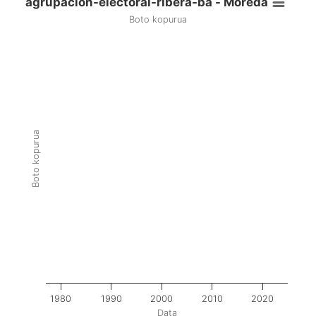
agrupacion-electoral-ribera-ba - Moreda
Boto kopurua
Boto kopurua
1980
1990
2000
2010
2020
Data