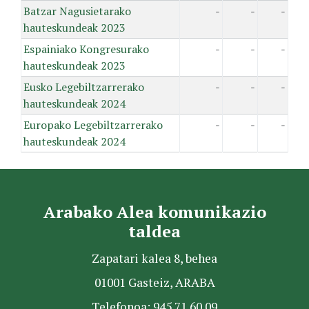
Batzar Nagusietarako
-
-
-
hauteskundeak 2023
Espainiako Kongresurako
-
-
-
hauteskundeak 2023
Eusko Legebiltzarrerako
-
-
-
hauteskundeak 2024
Europako Legebiltzarrerako
-
-
-
hauteskundeak 2024
Arabako Alea komunikazio
taldea
Zapatari kalea 8, behea
01001 Gasteiz, ARABA
Telefonoa: 945 71 60 09