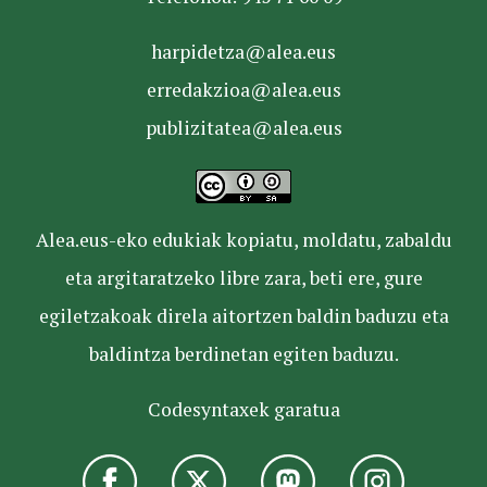
harpidetza@alea.eus
erredakzioa@alea.eus
publizitatea@alea.eus
Alea.eus-eko edukiak kopiatu, moldatu, zabaldu
eta argitaratzeko libre zara, beti ere, gure
egiletzakoak direla aitortzen baldin baduzu eta
baldintza berdinetan egiten baduzu.
Codesyntaxek garatua