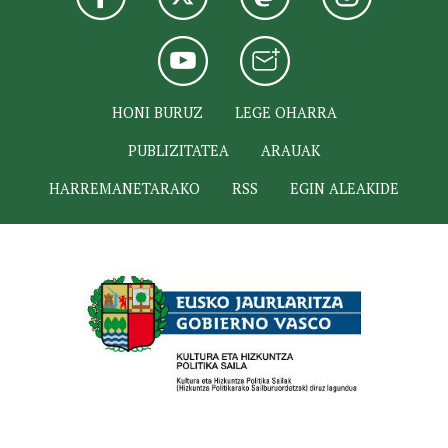
HONI BURUZ
LEGE OHARRA
PUBLIZITATEA
ARAUAK
HARREMANETARAKO
RSS
EGIN ALEAKIDE