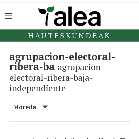
HAUTESKUNDEAK
agrupacion-electoral-
ribera-ba
agrupacion-
electoral-ribera-baja-
independiente
Moreda