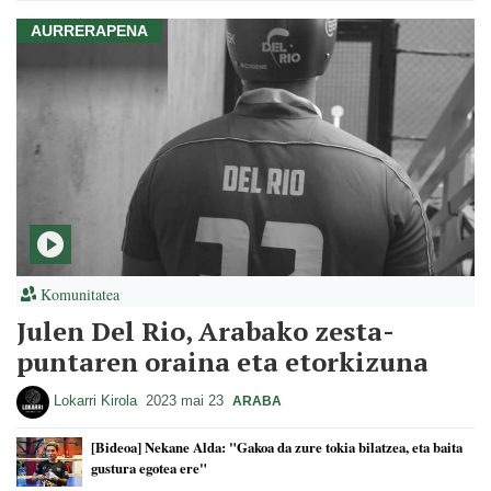
AURRERAPENA
Komunitatea
Julen Del Rio, Arabako zesta-
puntaren oraina eta etorkizuna
Lokarri Kirola
2023 mai 23
ARABA
[Bideoa] Nekane Alda: "Gakoa da zure tokia bilatzea, eta baita
gustura egotea ere"