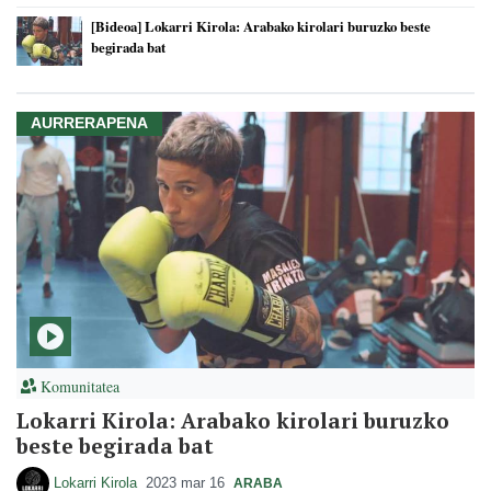
[Bideoa] Lokarri Kirola: Arabako kirolari buruzko beste
begirada bat
AURRERAPENA
Komunitatea
Lokarri Kirola: Arabako kirolari buruzko
beste begirada bat
Lokarri Kirola
2023 mar 16
ARABA