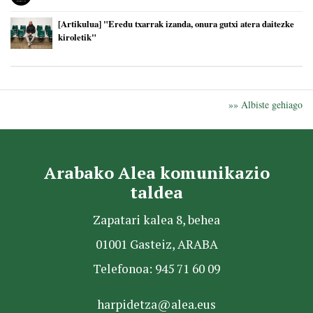
[Artikulua] "Eredu txarrak izanda, onura gutxi atera daitezke
kiroletik"
»» Albiste gehiago
Arabako Alea komunikazio
taldea
Zapatari kalea 8, behea
01001 Gasteiz, ARABA
Telefonoa: 945 71 60 09
harpidetza@alea.eus