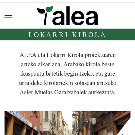
LOKARRI KIROLA
ALEA eta Lokarri Kirola proiektuaren
arteko elkarlana, Arabako kirola beste
ikuspuntu batetik begiratzeko, eta gure
lurraldeko kirolariekin solasean aritzeko.
Asier Muelas Garaizabalek aurkeztuta.