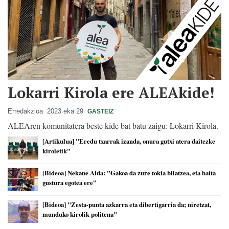
Lokarri Kirola ere ALEAkide!
Erredakzioa
2023 eka 29
GASTEIZ
ALEAren komunitatera beste kide bat batu zaigu: Lokarri Kirola.
[Artikulua] "Eredu txarrak izanda, onura gutxi atera daitezke
kiroletik"
[Bideoa] Nekane Alda: "Gakoa da zure tokia bilatzea, eta baita
gustura egotea ere"
[Bideoa] "Zesta-punta azkarra eta dibertigarria da; niretzat,
munduko kirolik politena"