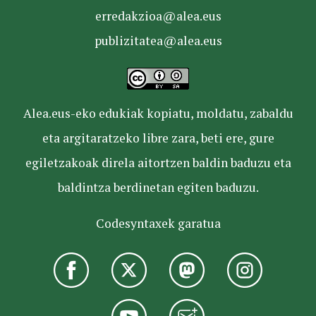
erredakzioa@alea.eus
publizitatea@alea.eus
Alea.eus-eko edukiak kopiatu, moldatu, zabaldu
eta argitaratzeko libre zara, beti ere, gure
egiletzakoak direla aitortzen baldin baduzu eta
baldintza berdinetan egiten baduzu.
Codesyntaxek garatua