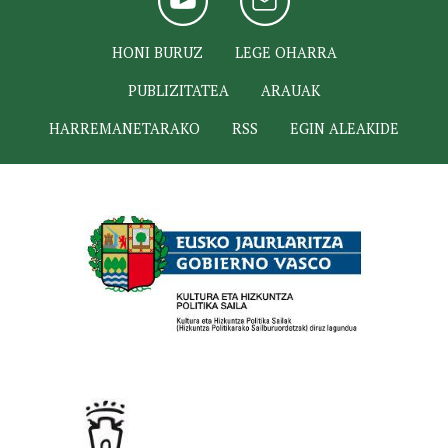
HONI BURUZ
LEGE OHARRA
PUBLIZITATEA
ARAUAK
HARREMANETARAKO
RSS
EGIN ALEAKIDE