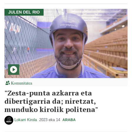
JULEN DEL RIO
Komunitatea
"Zesta-punta azkarra eta
dibertigarria da; niretzat,
munduko kirolik politena"
Lokarri Kirola
2023 eka 14
ARABA