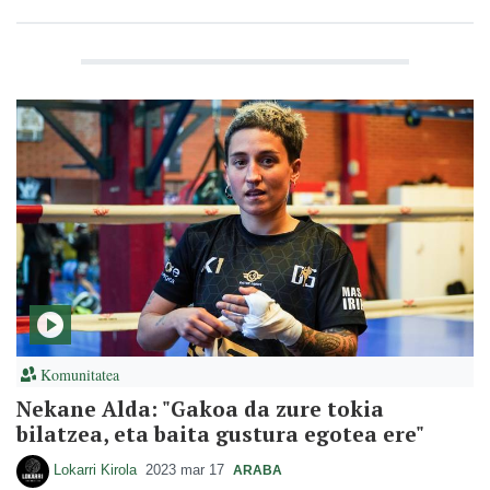
Komunitatea
Nekane Alda: "Gakoa da zure tokia
bilatzea, eta baita gustura egotea ere"
Lokarri Kirola
2023 mar 17
ARABA