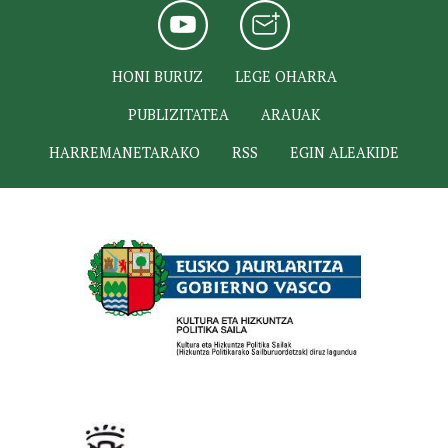
HONI BURUZ
LEGE OHARRA
PUBLIZITATEA
ARAUAK
HARREMANETARAKO
RSS
EGIN ALEAKIDE