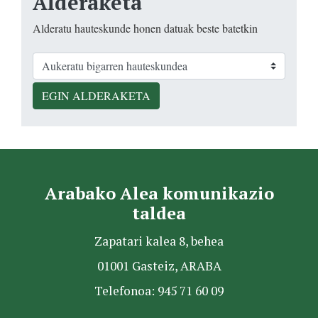
Alderaketa
Alderatu hauteskunde honen datuak beste batetkin
EGIN ALDERAKETA
Arabako Alea komunikazio
taldea
Zapatari kalea 8, behea
01001 Gasteiz, ARABA
Telefonoa: 945 71 60 09