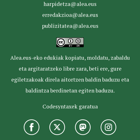
harpidetza@alea.eus
erredakzioa@alea.eus
publizitatea@alea.eus
Alea.eus-eko edukiak kopiatu, moldatu, zabaldu
eta argitaratzeko libre zara, beti ere, gure
egiletzakoak direla aitortzen baldin baduzu eta
baldintza berdinetan egiten baduzu.
Codesyntaxek garatua