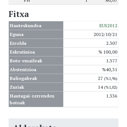
PH
1
%0,07
Fitxa
Hauteskundea
EUS2012
Eguna
2012/10/21
Errolda
2.307
Eskrutinioa
% 100,00
Boto-emaileak
1.377
Abstentzioa
%40,31
Baliogabeak
27
(%1,96)
Zuriak
14
(%1,02)
Hautagai-zerrenden
1.336
botoak