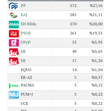
PP
372
%27,56
EAJ
285
%21,11
EH Bildu
270
%20,00
PSOE
261
%19,33
UPyD
53
%3,93
EB
49
%3,63
EB
17
%1,26
EQUO
14
%1,04
EB-AZ
5
%0,37
PACMA
3
%0,22
PUM+J
3
%0,22
UCE
3
%0,22