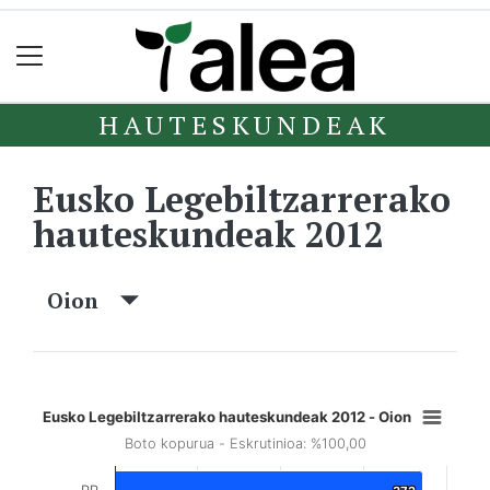
HAUTESKUNDEAK
Eusko Legebiltzarrerako
hauteskundeak 2012
Oion
Eusko Legebiltzarrerako hauteskundeak 2012 - Oion
Boto kopurua - Eskrutinioa: %100,00