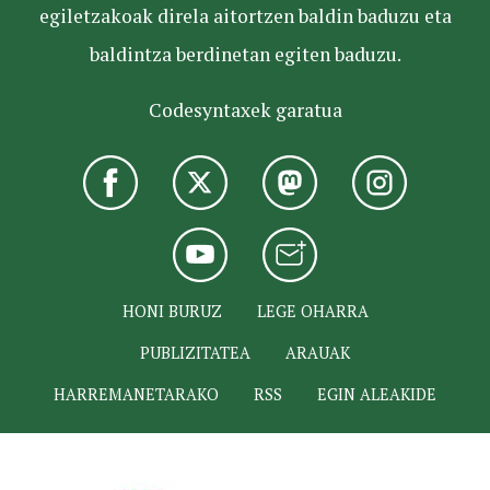
egiletzakoak direla aitortzen baldin baduzu eta
baldintza berdinetan egiten baduzu.
Codesyntaxek garatua
HONI BURUZ
LEGE OHARRA
PUBLIZITATEA
ARAUAK
HARREMANETARAKO
RSS
EGIN ALEAKIDE