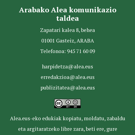
Arabako Alea komunikazio
taldea
Zapatari kalea 8, behea
01001 Gasteiz, ARABA
Telefonoa: 945 71 60 09
harpidetza@alea.eus
erredakzioa@alea.eus
publizitatea@alea.eus
Alea.eus-eko edukiak kopiatu, moldatu, zabaldu
eta argitaratzeko libre zara, beti ere, gure