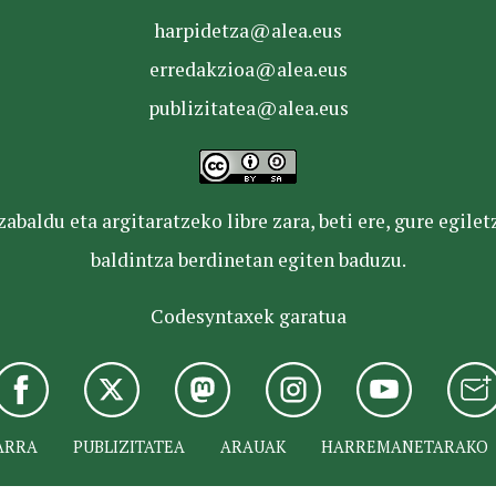
harpidetza@alea.eus
erredakzioa@alea.eus
publizitatea@alea.eus
baldu eta argitaratzeko libre zara, beti ere, gure egile
baldintza berdinetan egiten baduzu.
Codesyntaxek garatua
ARRA
PUBLIZITATEA
ARAUAK
HARREMANETARAKO