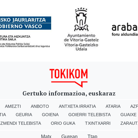
Gertuko informazioa, euskaraz
AMEZTI
ANBOTO
ANTXETA IRRATIA
ATARIA
AZP
TIA
GEURIA
GOIENA
GOIERRI TELEBISTA
GUAIXE
IZMENDI TELEBISTA
ORIO GUKA
TXINTXARRI
ZARAUT
Matx
Gurean
Ttap