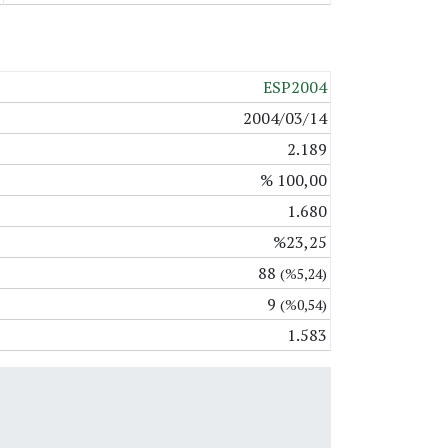
ESP2004
2004/03/14
2.189
% 100,00
1.680
%23,25
88
(%5,24)
9
(%0,54)
1.583