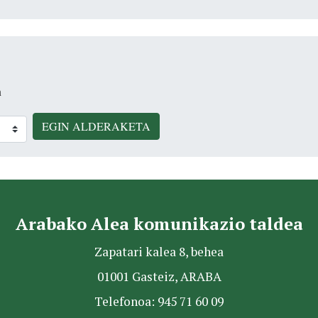
n
EGIN ALDERAKETA
Arabako Alea komunikazio taldea
Zapatari kalea 8, behea
01001 Gasteiz, ARABA
Telefonoa: 945 71 60 09