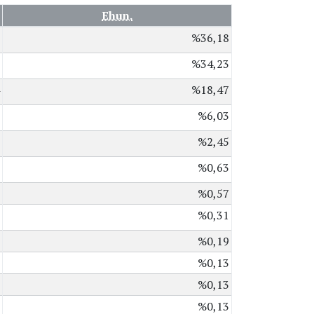
Ehun.
%36,18
%34,23
%18,47
%6,03
%2,45
%0,63
%0,57
%0,31
%0,19
%0,13
%0,13
%0,13