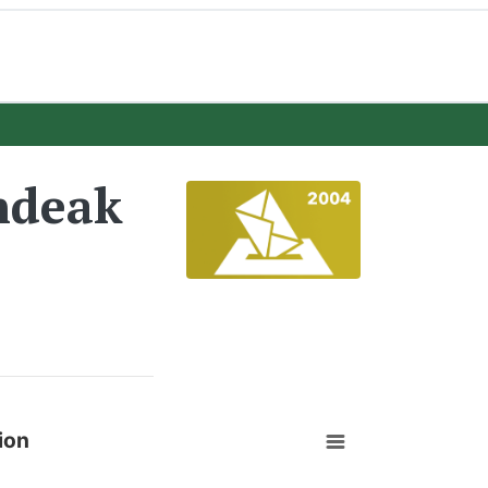
ndeak
ion