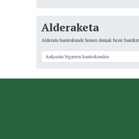
Alderaketa
Alderatu hauteskunde honen datuak beste batetki