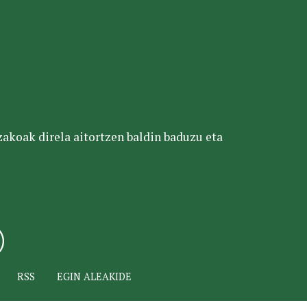
tzakoak direla aitortzen baldin baduzu eta
RSS
EGIN ALEAKIDE