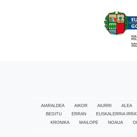
AIARALDEA
AIKOR
AIURRI
ALEA
BEGITU
ERRAN
EUSKALERRIA IRRA
KRONIKA
MAILOPE
NOAUA
O