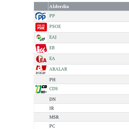
Alderdia
PP
PSOE
EAJ
EB
EA
ARALAR
PH
CDS
DN
IR
MSR
PC