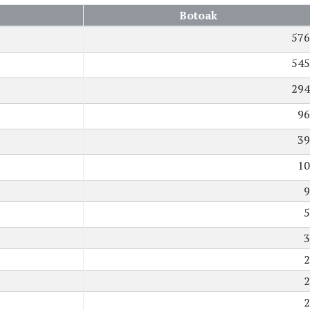
Botoak
576
545
294
96
39
10
9
5
3
2
2
2