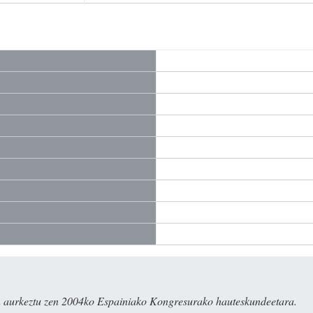
in aurkeztu zen 2004ko Espainiako Kongresurako hauteskundeetara.