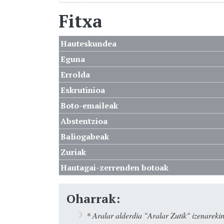
Fitxa
Hauteskundea
Eguna
Errolda
Eskrutinioa
Boto-emaileak
Abstentzioa
Baliogabeak
Zuriak
Hautagai-zerrenden botoak
Oharrak:
* Aralar alderdia "Aralar Zutik" izenarek