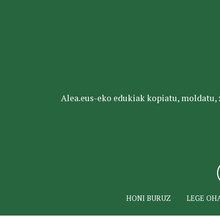
Alea.eus-eko edukiak kopiatu, moldatu, za
HONI BURUZ
LEGE OH