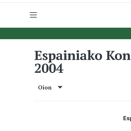
Espainiako Ko
2004
Oion
Es