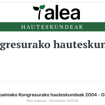
HAUTESKUNDEAK
ngresurako hautesku
painiako Kongresurako hauteskundeak 2004 - O
Boto kopurua - Eskrutinioa: %100,00